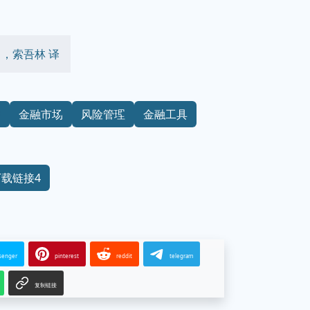
 王勇，索吾林 译
资
金融市场
风险管理
金融工具
下载链接4
senger
pinterest
reddit
telegram
复制链接