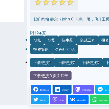
☆
☆
☆
☆
☆
[加] 约翰·赫尔（John C.Hull） 著，[加]
图书标签:
期权
期货
衍生品
金融工程
投
投资策略
金融衍生品
下载链接1
下载链接2
下载链接3
下载链接在页面底部
facebook
linkedin
mastodon
mes
twitter
viber
vkontakte
whatsapp