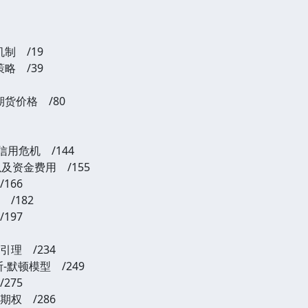
制 /19
略 /39
货价格 /80
信用危机 /144
及资金费用 /155
166
/182
197
理 /234
-默顿模型 /249
275
权 /286