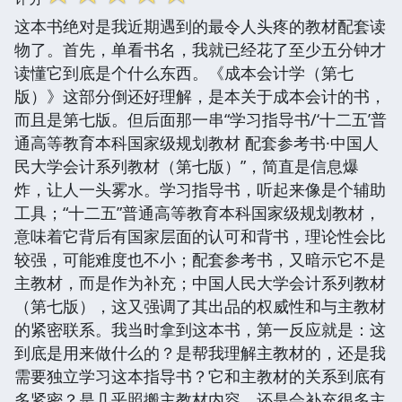
这本书绝对是我近期遇到的最令人头疼的教材配套读
物了。首先，单看书名，我就已经花了至少五分钟才
读懂它到底是个什么东西。《成本会计学（第七
版）》这部分倒还好理解，是本关于成本会计的书，
而且是第七版。但后面那一串“学习指导书/‘十二五’普
通高等教育本科国家级规划教材 配套参考书·中国人
民大学会计系列教材（第七版）”，简直是信息爆
炸，让人一头雾水。学习指导书，听起来像是个辅助
工具；“十二五”普通高等教育本科国家级规划教材，
意味着它背后有国家层面的认可和背书，理论性会比
较强，可能难度也不小；配套参考书，又暗示它不是
主教材，而是作为补充；中国人民大学会计系列教材
（第七版），这又强调了其出品的权威性和与主教材
的紧密联系。我当时拿到这本书，第一反应就是：这
到底是用来做什么的？是帮我理解主教材的，还是我
需要独立学习这本指导书？它和主教材的关系到底有
多紧密？是几乎照搬主教材内容，还是会补充很多主