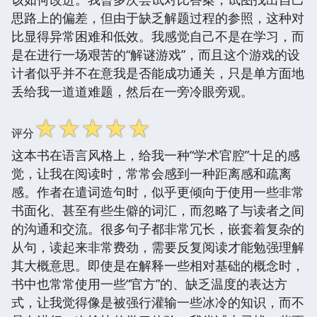
思路上的偏差，但由于缺乏解题过程的参照，这种对
比显得异常困难和低效。我感觉自己不是在学习，而
是在进行一场艰苦的“解谜游戏”，而且这个游戏的设
计者似乎并不在意我是否能成功通关，只是单方面地
丢给我一道道难题，然后在一旁冷眼旁观。
☆
☆
☆
☆
☆
评分
这本书在语言风格上，给我一种“学术官腔”十足的感
觉，让我在阅读时，常常会感到一种距离感和疏离
感。作者在遣词造句时，似乎更倾向于使用一些非常
书面化、甚至有些生僻的词汇，而忽略了与读者之间
的沟通和交流。很多句子都非常冗长，嵌套着复杂的
从句，读起来非常费劲，需要反复阅读才能勉强理解
其大概意思。即使是在解释一些相对基础的概念时，
书中也常常使用一些“官方”的、缺乏温度的表达方
式，让我觉得像是被强行灌输一些冰冷的知识，而不