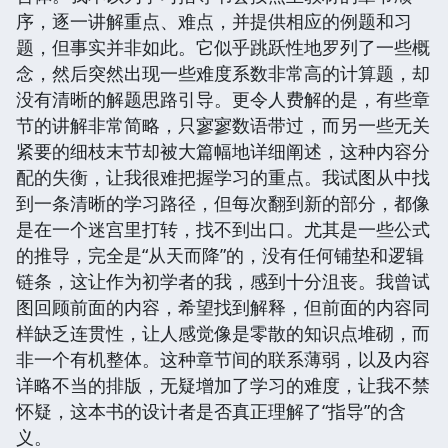
序，逐一讲解重点、难点，并提供相应的例题和习
题，但事实并非如此。它似乎跳跃性地罗列了一些概
念，然后突然出现一些难度系数非常高的计算题，却
没有清晰的解题思路引导。更令人费解的是，有些章
节的讲解非常简略，只寥寥数语带过，而另一些无关
紧要的细枝末节却被大篇幅地详细阐述，这种内容分
配的失衡，让我很难把握学习的重点。我试图从中找
到一条清晰的学习路径，但每次翻到新的部分，都像
是在一个迷宫里打转，找不到出口。尤其是一些公式
的推导，完全是“从天而降”的，没有任何铺垫和逻辑
链条，这让作为初学者的我，感到十分沮丧。我曾试
图回顾前面的内容，希望找到解释，但前面的内容同
样缺乏连贯性，让人感觉像是零散的知识点堆砌，而
非一个有机整体。这种章节间的联系薄弱，以及内容
详略不当的排版，无疑增加了学习的难度，让我不禁
怀疑，这本书的设计者是否真正理解了“指导”的含
义。