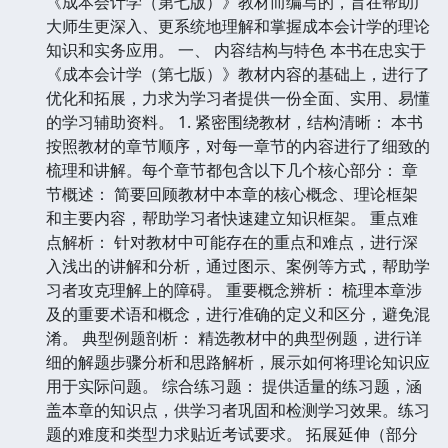
《成本会计学（第七版）》教材而编写的，旨在帮助广
大师生更深入、更系统地理解和掌握成本会计学的理论
知识和实务应用。 一、 内容结构与特色 本书在忠实于
《成本会计学（第七版）》教材内容的基础上，进行了
优化和拓展，力求为学习者提供一份全面、实用、易懂
的学习辅助资料。 1. 紧密围绕教材，结构清晰： 本书
按照教材的章节顺序，对每一章节的内容进行了细致的
梳理和讲解。每个章节都包含以下几个核心部分： 章
节概述： 简要回顾教材中本章的核心概念、理论框架
和主要内容，帮助学习者快速建立知识框架。 重点难
点解析： 针对教材中可能存在的重点和难点，进行深
入浅出的讲解和分析，通过图示、案例等方式，帮助学
习者攻克理解上的障碍。 重要概念辨析： 梳理本章涉
及的重要术语和概念，进行准确的定义和区分，避免混
淆。 典型例题剖析： 精选教材中的典型例题，进行详
细的解题步骤分析和思路解析，展示如何将理论知识应
用于实际问题。 综合练习题： 提供适量的练习题，涵
盖本章的知识点，供学习者巩固和检测学习效果。练习
题的难度和类型力求贴近考试要求。 拓展延伸（部分