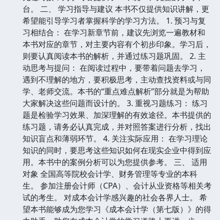
台。 二、 学习指导与建议 本书不仅提供知识讲解，更
希望能引导学习者掌握科学的学习方法。 1. 预习与复
习相结合： 在学习新章节前，建议先浏览一遍教材和
本书对应的章节，对主要内容有个初步印象。学习后，
则要认真阅读本书的解析，并通过练习题巩固。 2. 主
动思考与提问： 在阅读过程中，要带着问题去学习，
遇到不理解的地方，要积极思考，主动查找资料或与同
学、老师交流。本书的“重点难点解析”部分就是为帮助
大家解决这些问题而设计的。 3. 重视习题练习： 练习
题是检验学习效果、加深理解的有效途径。本书提供的
练习题，请务必认真完成，并对照答案进行分析，找出
知识盲点和薄弱环节。 4. 关注实际应用： 在学习理论
知识的同时，要思考这些知识如何在现实企业中得到应
用。本书中的案例分析可以为您提供参考。 三、 适用
对象 全国高等院校会计学、财务管理等专业的本科
生。 参加注册会计师（CPA）、会计从业资格等相关考
试的考生。 对成本会计学感兴趣的社会各界人士。 希
望本书能够成为您学习《成本会计学（第七版）》的得