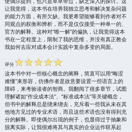
使偶尔提到，也只是草草带过，缺乏深入的探讨。这
让我觉得，这本书在培养我独立思考和解决复杂问题
的能力方面，有所欠缺。我更希望能够看到作者对不
同观点的权衡和辨析，而不是仅仅接受一种单一的、
官方的解释。这种对“唯一解”的偏执，让我觉得这本
书在一定程度上，限制了我的思维，并没有真正教会
我如何去应对成本会计实践中复杂多变的局面。
☆
☆
☆
☆
☆
评分
这本书中对一些核心概念的阐释，简直可以用“晦涩
难懂”来形容，仿佛作者是故意要设置一些语言上的
障碍，来考验读者的智商。我翻阅了很多章节，试图
理解诸如“作业成本法”、“标准成本法”等关键概念，
但书中的解释总是绕来绕去，充斥着一些我从未在其
他地方见过的专业术语，而且这些术语也没有得到充
分的解释。即使偶尔出现的例子，也显得过于抽象和
脱离实际，让我很难将其与真实的企业运作联系起