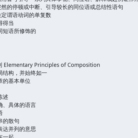
示突然的停顿或中断、引导较长的同位语或总结性语句
数决定谓语动词的单复数
得得当
分词短语所修饰的
7
entary Principles of Composition
布局结构，并始终如一
文章的基本单位
陈述
明确、具体的语言
语
串的散句
式表达并列的意思
在一起