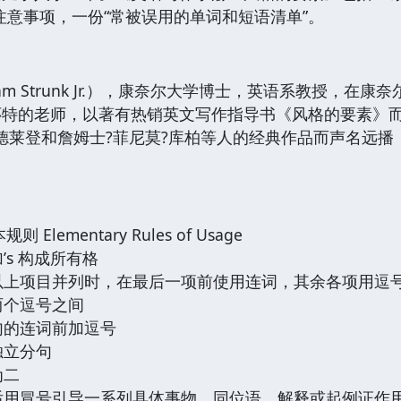
注意事项，一份“常被误用的单词和短语清单”。
iam Strunk Jr.），康奈尔大学博士，英语系教授，
B.怀特的老师，以著有热销英文写作指导书《风格的要素
德莱登和詹姆士?菲尼莫?库柏等人的经典作品而声名远播，
。
lementary Rules of Usage
’s 构成所有格
个以上项目并列时，在最后一项前使用连词，其余各项用逗
两个逗号之间
从句的连词前加逗号
独立分句
为二
之后用冒号引导一系列具体事物、同位语、解释或起例证作