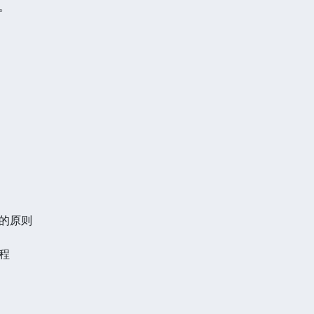
。
的原则
程