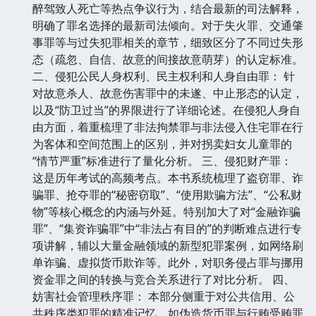
醉驾致人死亡等热点争议行为，结合最新的司法解释，
明确了罪名选择的最新司法倾向。对于失火罪、交通肇
事罪等与过失犯罪相关的章节，细致区分了不同过失形
态（疏忽、自信、故意的间接故意萌芽）的认定标准。
二、侵犯公民人身权利、民主权利和人身自由罪： 针
对故意杀人、故意伤害罪中的未遂、中止形态的认定，
以及“防卫过当”的界限进行了详细论述。在侵犯人身自
由方面，着重梳理了非法拘禁罪与非法侵入住宅罪在行
为客体和空间范围上的区别，并对拐卖妇女儿童罪的
“情节严重”标准进行了量化分析。 三、侵犯财产罪：
这是历年考试的高频考点。本书系统梳理了盗窃罪、诈
骗罪、抢夺罪的“秘密窃取”、“使用欺骗方法”、“公私财
物”等核心概念的内涵与外延。特别加大了对“金融诈骗
罪”、“集资诈骗罪”中“非法占有目的”的判断难点进行专
项讲解，辅以大量金融领域的新型犯罪案例，如网络刷
单诈骗、虚拟货币欺诈等。此外，对职务侵占罪与挪用
资金罪之间的转换与竞合关系进行了对比分析。 四、
妨害社会管理秩序罪： 本部分侧重于对公共信用、公
共秩序类犯罪的精准记忆。如伪造货币罪与行贿受贿罪