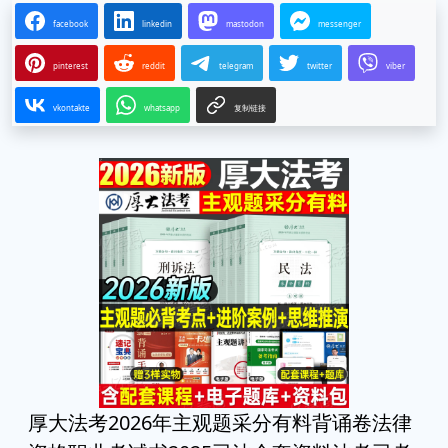
facebook
linkedin
mastodon
messenger
pinterest
reddit
telegram
twitter
viber
vkontakte
whatsapp
复制链接
厚大法考2026年主观题采分有料背诵卷法律