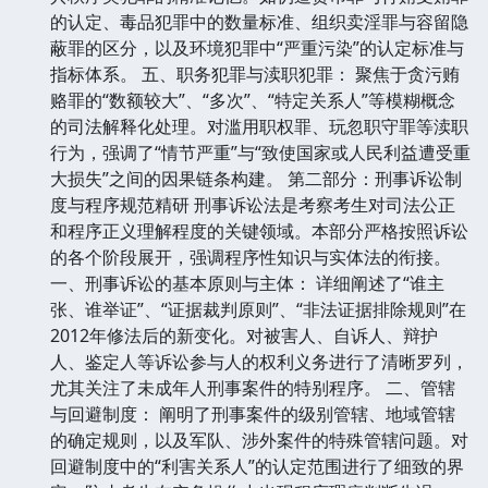
的认定、毒品犯罪中的数量标准、组织卖淫罪与容留隐
蔽罪的区分，以及环境犯罪中“严重污染”的认定标准与
指标体系。 五、职务犯罪与渎职犯罪： 聚焦于贪污贿
赂罪的“数额较大”、“多次”、“特定关系人”等模糊概念
的司法解释化处理。对滥用职权罪、玩忽职守罪等渎职
行为，强调了“情节严重”与“致使国家或人民利益遭受重
大损失”之间的因果链条构建。 第二部分：刑事诉讼制
度与程序规范精研 刑事诉讼法是考察考生对司法公正
和程序正义理解程度的关键领域。本部分严格按照诉讼
的各个阶段展开，强调程序性知识与实体法的衔接。
一、刑事诉讼的基本原则与主体： 详细阐述了“谁主
张、谁举证”、“证据裁判原则”、“非法证据排除规则”在
2012年修法后的新变化。对被害人、自诉人、辩护
人、鉴定人等诉讼参与人的权利义务进行了清晰罗列，
尤其关注了未成年人刑事案件的特别程序。 二、管辖
与回避制度： 阐明了刑事案件的级别管辖、地域管辖
的确定规则，以及军队、涉外案件的特殊管辖问题。对
回避制度中的“利害关系人”的认定范围进行了细致的界