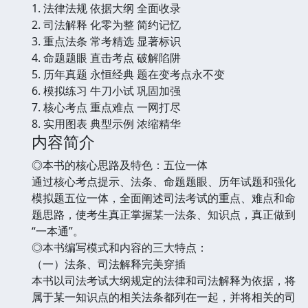
1. 法律法规 依据大纲 全面收录
2. 司法解释 化零为整 简约记忆
3. 重点法条 常考精选 显著标识
4. 命题题眼 直击考点 破解陷阱
5. 历年真题 永恒经典 题在变考点永不变
6. 模拟练习 牛刀小试 巩固加强
7. 核心考点 重点难点 一网打尽
8. 实用图表 典型示例 浓缩精华
内容简介
◎本书的核心思路及特色：五位一体
通过核心考点提示、法条、命题题眼、历年试题和强化
模拟题五位一体，全面阐述司法考试的重点、难点和命
题思路，使考生真正掌握某一法条、知识点，真正做到
“一本通”。
◎本书编写模式和内容的三大特点：
（一）法条、司法解释完美穿插
本书以司法考试大纲规定的法律和司法解释为依据，将
属于某一知识点的相关法条都列在一起，并将相关的司