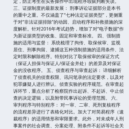
定，防止考生在实务操作中出现程序瑕疵判断失误。
三、证据制度的最新发展： 刑事诉讼证据部分是本书
的重中之重。不仅涵盖了“七种法定证据类型”，更侧重
于对“非法证据排除”的动因、启动程序和补救措施的深
度解析。针对2016年考试趋势，增加了对“电子数据”作
为新证据类型的收集、固定和审查标准。 四、强制措
施的适用与监督： 系统梳理了拘传、取保候审、监视
居住、刑事拘留、逮捕这五种强制措施的适用条件、法
定时限和解除程序。特别对比了取保候审的保证方式
（保证人担保与保证人/保证金并处）的差异及对保证
金的没收程序。 五、侦查程序与审查起诉： 详细解析
了侦查机关的侦查权限、讯问笔录的法定要求，以及对
犯罪嫌疑人进行辨认、侦查实验的程序规范。在审查起
诉环节，重点分析了检察院作出起诉、不起诉、中止侦
查的决定逻辑，以及附带民事诉讼的受理范围。 六、
审判程序与特别程序： 对一审、二审、死刑复核程序
的流程差异进行了表格化对比。加大了对简易程序（速
裁程序）的适用情形和审限要求。此外，对未成年人刑
事案件的社会调查、分案处理、附条件不起诉等社会关