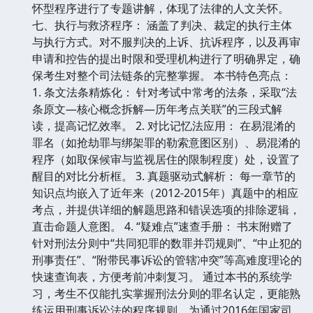
怀型程序进行了专题讲解，体现了法律的人文关怀。
七、执行与救济程序： 涵盖了判决、裁定的执行主体
与执行方式。对不服判决的上诉、抗诉程序，以及再审
申请和控告的提出时限和受理机构进行了明确界定，确
保考生对整个司法链条的完整掌握。 本书特色亮点：
1. 条文法条精炼化： 针对考试中常考的法条，采取“法
条原文—核心概念拆解—历年考点关联”的三段式解
读，提高记忆效率。 2. 对比记忆法应用： 在易混淆的
罪名（如抢劫罪与绑架罪的勒索意图区别）、易混淆的
程序（如取保候审与监视居住的限制程度）处，设置了
醒目的对比分析框。 3. 真题驱动式解析： 每一章节的
知识点均嵌入了近年来（2012-2015年）真题中的相应
考点，并提供详细的解题思路和错误选项的排除逻辑，
直击命题人意图。 4. “疑难点”速查手册： 书末附赠了
针对刑法分则中“共同犯罪的数罪并罚规则”、“中止犯的
刑事责任”、“附带民事诉讼的管辖冲突”等高难度理论的
快速查询表，方便考前冲刺复习。 通过本书的系统学
习，考生不仅能扎实掌握刑法分则的罪名认定，更能熟
练运用刑事诉讼法的程序规则，为通过2016年国家司