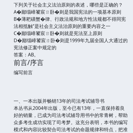
下列关于社会主义法治原则的表述，哪些是正确的？
A�鄙缁嶂饕宸ㄖ卧�则是我国宪法的一项基本原则
B�薄耙磺蟹�律、行政法规和地方性法规都不得同宪
法相抵触”是社会主义法治原则的重要内容之一
C�鄙缁嶂饕宸ㄖ卧�则就是宪法至上原则
D�鄙缁嶂饕宸ㄖ卧�则是1999年九届全国人大通过的
宪法修正案中规定的
答案：AB。
前言/序言
编写前言
一、一本出版并畅销13年的司法考试辅导书
本丛书从2004年出版，至今已有13年，一直保持着良
好的销量，已成为司法考试辅导用书中的常青树，帮助
众多考生成功实现了司考梦。这充分表明，本书的编写
模式和内容比较契合司法考试的命题规律和特点，把准