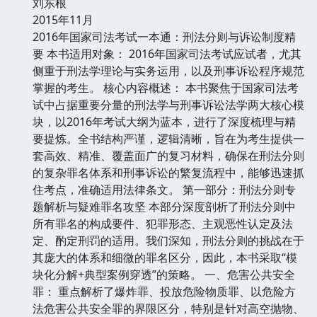
刘东根
2015年11月
2016年国家司法考试一本通：刑法分则与诉讼制度精
要 本书适用对象： 2016年国家司法考试应试者，尤其
侧重于刑法学理论与实务运用，以及刑事诉讼程序规范
掌握的考生。 核心内容概述： 本书聚焦于国家司法考
试中占据重要分量的刑法学与刑事诉讼法学两大核心模
块，以2016年考试大纲为蓝本，进行了深度梳理与精
要提炼。全书结构严谨，逻辑清晰，旨在为考生提供一
套高效、精准、覆盖面广的复习材料，确保在刑法分则
的复杂罪名体系和刑事诉讼的繁复流程中，能够迅速抓
住考点，准确适用法律条文。 第一部分：刑法分则专
题解析与疑难罪名攻坚 本部分深度剖析了刑法分则中
所有罪名的构成要件、犯罪形态、主观恶性认定及法
定、酌定刑罚的适用。我们深知，刑法分则的挑战在于
其庞大的体系和细微的罪名区分，因此，本书采取“模
块化分解+典型案例穿透”的策略。 一、危害公共安全
罪： 重点解析了爆炸罪、投放危险物质罪、以危险方
法危害公共安全罪的界限区分，特别是针对高空抛物、