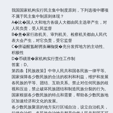
我国国家机构实行民主集中制度原则，下列选项中哪项
不属于民主集中制原则体现？
A�比�国人大和地方各级人大都由民主选举产生，对
人民负责，受人民监督
B�惫�家行政机关、审判机关、检察机关都由人民代
表大会产生，对它负责，受它监督
C�痹谥醒氲耐骋涣斓枷拢�充分发挥地方的主动性、
积极性
D�币磺泄�家机构实行责任工作制
答案：D。
第四条【民族政策】中华人民共和国各民族一律平等。
国家保障各少数民族的合法的权利和利益，维护和发展
各民族的平等、团结、互助关系。禁止对任何民族的歧
视和压迫，禁止破坏民族团结和制造民族分裂的行为。
国家根据各少数民族的特点和需要，帮助各少数民族地
区加速经济和文化的发展。
各少数民族聚居的地方实行区域自治，设立自治机关，
行使自治权。各民族自治地方都是中华人民共和国不可