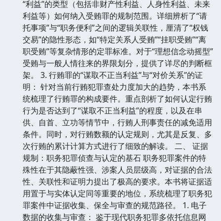
“利益”的类型（包括非财产性利益、人身性利益、未来
利益等）如何纳入受贿罪的规制范围。详细辨析了“请
托事项”与“职务便利”之间的逻辑关联性，厘清了“权钱
交易”的隐性形态，如“特定关系人受贿”“挂职受贿”“离
职受贿”等复杂情形的定罪标准。对于“理想信念动摇型”
受贿与一般人情往来的界限划分，提供了详尽的判断框
架。 3. 行贿罪的“谋取不正当利益”与“对价关系”的证
明： 针对当前行贿犯罪查处力度加大的趋势，本书系
统梳理了行贿罪的构成要件。重点剖析了如何认定行贿
行为是否达到了“谋取不正当利益”的程度，以及在串
供、自首、立功等情节中，行贿人刑事责任的减免适用
条件。同时，对行贿数额的认定规则，尤其是反复、多
次行贿的累计计算方式进行了细致的解读。 二、 证据
规制：职务犯罪侦查与认定的基石 职务犯罪案件的特
殊性在于其隐蔽性强、涉案人员层级高，对证据的合法
性、关联性和证明力提出了极高的要求。本书将证据适
用置于与实体认定同等重要的地位，系统梳理了职务犯
罪案件中证据收集、保全与审查的规范路径。 1. 电子
数据的收集与审查： 鉴于现代职务犯罪多依托信息网