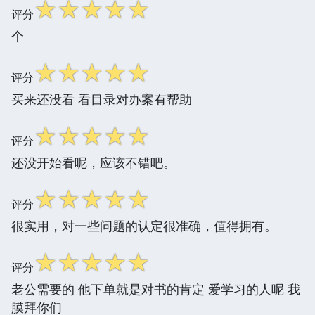
☆
☆
☆
☆
☆
评分
个
☆
☆
☆
☆
☆
评分
买来还没看 看目录对办案有帮助
☆
☆
☆
☆
☆
评分
还没开始看呢，应该不错吧。
☆
☆
☆
☆
☆
评分
很实用，对一些问题的认定很准确，值得拥有。
☆
☆
☆
☆
☆
评分
老公需要的 他下单就是对书的肯定 爱学习的人呢 我
膜拜你们