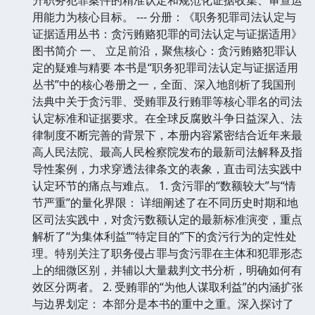
用能力为核心目标。 --- 分册：《职务犯罪司法认定与
证据适用丛书：贪污贿赂犯罪的司法认定与证据适用》
图书简介 一、 立足前沿，聚焦核心：贪污贿赂犯罪认
定的疑难与精要 本书是“职务犯罪司法认定与证据适用
丛书”中的核心卷册之一，全面、深入地剖析了我国刑
法典中关于贪污罪、受贿罪及行贿罪等核心罪名的司法
认定标准和证据要求。在全球反腐败斗争日益深入、法
律制度不断完善的背景下，本册内容紧密结合近年来最
高人民法院、最高人民检察院发布的最新司法解释及指
导性案例，力求穿透法律条文的表象，直击司法实践中
认定环节的痛点与难点。 1. 贪污罪的“数额较大”与“情
节严重”的量化界限： 详细阐述了在不同历史时期和地
区司法实践中，对贪污数额认定的最新标准演变，重点
解析了“为集体利益”“特定目的”下的贪污行为的定性处
理。特别关注了职务侵占罪与贪污罪在主体和犯罪形态
上的细微区别，并辅以大量裁判文书分析，明确如何有
效区分两者。 2. 受贿罪的“为他人谋取利益”的内涵扩张
与边界划定： 本部分是本书的重中之重。深入探讨了