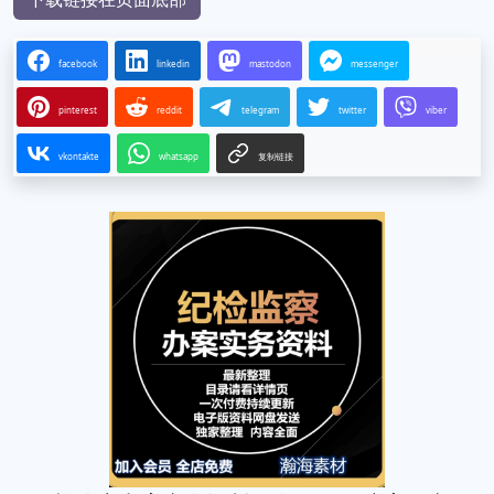
facebook
linkedin
mastodon
messenger
pinterest
reddit
telegram
twitter
viber
vkontakte
whatsapp
复制链接