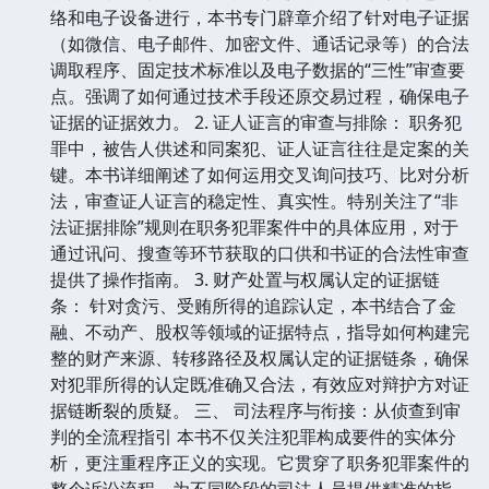
络和电子设备进行，本书专门辟章介绍了针对电子证据
（如微信、电子邮件、加密文件、通话记录等）的合法
调取程序、固定技术标准以及电子数据的“三性”审查要
点。强调了如何通过技术手段还原交易过程，确保电子
证据的证据效力。 2. 证人证言的审查与排除： 职务犯
罪中，被告人供述和同案犯、证人证言往往是定案的关
键。本书详细阐述了如何运用交叉询问技巧、比对分析
法，审查证人证言的稳定性、真实性。特别关注了“非
法证据排除”规则在职务犯罪案件中的具体应用，对于
通过讯问、搜查等环节获取的口供和书证的合法性审查
提供了操作指南。 3. 财产处置与权属认定的证据链
条： 针对贪污、受贿所得的追踪认定，本书结合了金
融、不动产、股权等领域的证据特点，指导如何构建完
整的财产来源、转移路径及权属认定的证据链条，确保
对犯罪所得的认定既准确又合法，有效应对辩护方对证
据链断裂的质疑。 三、 司法程序与衔接：从侦查到审
判的全流程指引 本书不仅关注犯罪构成要件的实体分
析，更注重程序正义的实现。它贯穿了职务犯罪案件的
整个诉讼流程，为不同阶段的司法人员提供精准的指