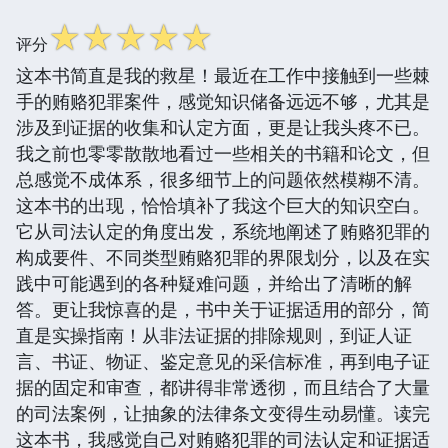
☆
☆
☆
☆
☆
评分
这本书简直是我的救星！最近在工作中接触到一些棘
手的贿赂犯罪案件，感觉知识储备远远不够，尤其是
涉及到证据的收集和认定方面，更是让我头疼不已。
我之前也零零散散地看过一些相关的书籍和论文，但
总感觉不成体系，很多细节上的问题依然模糊不清。
这本书的出现，恰恰填补了我这个巨大的知识空白。
它从司法认定的角度出发，系统地阐述了贿赂犯罪的
构成要件、不同类型贿赂犯罪的界限划分，以及在实
践中可能遇到的各种疑难问题，并给出了清晰的解
答。更让我惊喜的是，书中关于证据适用的部分，简
直是实操指南！从非法证据的排除规则，到证人证
言、书证、物证、鉴定意见的采信标准，再到电子证
据的固定和审查，都讲得非常透彻，而且结合了大量
的司法案例，让抽象的法律条文变得生动易懂。读完
这本书，我感觉自己对贿赂犯罪的司法认定和证据适