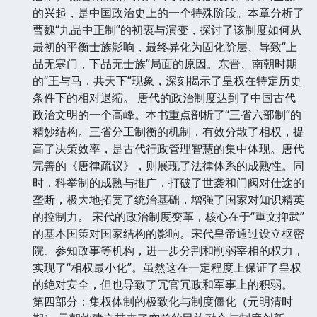
的兴起，是中国政治史上的一个特殊阶段。本章分析了
曹魏“九品中正制”的初衷与演变，探讨了该制度如何从
最初的平衡士族影响，最终异化为固化阶层、导致“上
品无寒门，下品无士族”局面的原因。东晋、南朝时期
的“王与马，共天下”现象，深刻揭示了皇权在特定历史
条件下的相对退缩。 唐代的政治制度达到了中国古代
政治文明的一个高峰。本书重点剖析了“三省六部制”的
精妙结构。三省分工制衡的机制，有效分散了相权，提
高了决策效率，是古代行政管理智慧的集中体现。唐代
完善的《唐律疏议》，则展现了法律体系的成熟性。同
时，科举制的成熟与推广，打破了世袭和门阀对仕途的
垄断，极大地拓宽了统治基础，增强了国家对知识精英
的控制力。 宋代的政治制度变革，核心在于“重文抑武”
的基本国策对国家结构的影响。宋代皇帝通过设立枢密
院、参知政事等机构，进一步分割和削弱宰相的权力，
实现了“相权最小化”。虽然这在一定程度上保证了皇权
的绝对安全，但也导致了冗官冗政和军事上的积弱。
第四部分：集权体制的极致化与制度僵化（元明清时