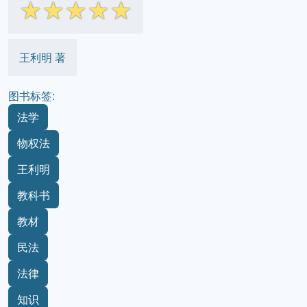
☆
☆
☆
☆
☆
王利明 著
图书标签:
法学
物权法
王利明
教科书
教材
民法
法律
知识