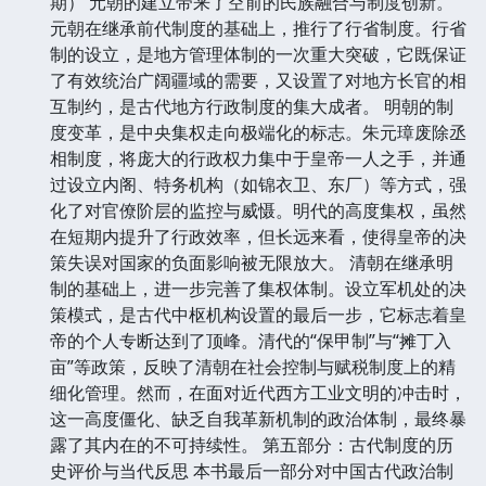
期） 元朝的建立带来了空前的民族融合与制度创新。
元朝在继承前代制度的基础上，推行了行省制度。行省
制的设立，是地方管理体制的一次重大突破，它既保证
了有效统治广阔疆域的需要，又设置了对地方长官的相
互制约，是古代地方行政制度的集大成者。 明朝的制
度变革，是中央集权走向极端化的标志。朱元璋废除丞
相制度，将庞大的行政权力集中于皇帝一人之手，并通
过设立内阁、特务机构（如锦衣卫、东厂）等方式，强
化了对官僚阶层的监控与威慑。明代的高度集权，虽然
在短期内提升了行政效率，但长远来看，使得皇帝的决
策失误对国家的负面影响被无限放大。 清朝在继承明
制的基础上，进一步完善了集权体制。设立军机处的决
策模式，是古代中枢机构设置的最后一步，它标志着皇
帝的个人专断达到了顶峰。清代的“保甲制”与“摊丁入
亩”等政策，反映了清朝在社会控制与赋税制度上的精
细化管理。然而，在面对近代西方工业文明的冲击时，
这一高度僵化、缺乏自我革新机制的政治体制，最终暴
露了其内在的不可持续性。 第五部分：古代制度的历
史评价与当代反思 本书最后一部分对中国古代政治制