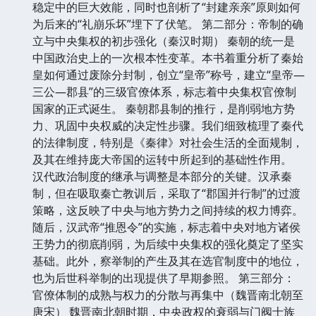
稳定中的巨大效能，同时也剖析了“封建亲亲”原则如何
为后来的“礼崩乐坏”埋下了伏笔。 第二部分：帝制的确
立与中央集权的初步强化（秦汉时期） 秦朝的统一是
中国政治史上的一次根本性变革。本书着重分析了秦始
皇如何通过废除分封制，创立“皇帝”称号，建立“皇帝—
三公—郡县”的三级官僚体系，标志着中央集权官僚制
国家的正式诞生。 秦朝郡县制的推行，是削弱地方势
力、巩固中央权威的决定性步骤。我们细致梳理了秦代
的法律制度，特别是《秦律》对社会生活的全面规制，
及其在维持庞大帝国的运转中所起到的基础性作用。
汉代政治制度的继承与调整是本部分的关键。汉承秦
制，但在吸取秦亡教训后，采取了“郡国并行制”的过渡
策略，这反映了中央与地方势力之间持续的权力博弈。
随后，汉武帝“推恩令”的实施，标志着中央对地方诸侯
王势力的彻底削弱，为后续中央集权的强化奠定了坚实
基础。此外，察举制的产生及其在选官制度中的地位，
也为后世科举制的出现提供了早期参照。 第三部分：
官僚体制的成熟与权力的分散与再集中（魏晋南北朝至
唐宋） 魏晋南北朝时期，中央政权的衰弱与门阀士族