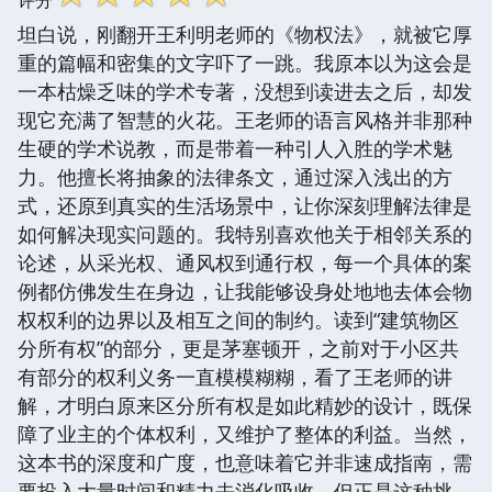
坦白说，刚翻开王利明老师的《物权法》，就被它厚
重的篇幅和密集的文字吓了一跳。我原本以为这会是
一本枯燥乏味的学术专著，没想到读进去之后，却发
现它充满了智慧的火花。王老师的语言风格并非那种
生硬的学术说教，而是带着一种引人入胜的学术魅
力。他擅长将抽象的法律条文，通过深入浅出的方
式，还原到真实的生活场景中，让你深刻理解法律是
如何解决现实问题的。我特别喜欢他关于相邻关系的
论述，从采光权、通风权到通行权，每一个具体的案
例都仿佛发生在身边，让我能够设身处地地去体会物
权权利的边界以及相互之间的制约。读到“建筑物区
分所有权”的部分，更是茅塞顿开，之前对于小区共
有部分的权利义务一直模模糊糊，看了王老师的讲
解，才明白原来区分所有权是如此精妙的设计，既保
障了业主的个体权利，又维护了整体的利益。当然，
这本书的深度和广度，也意味着它并非速成指南，需
要投入大量时间和精力去消化吸收，但正是这种挑