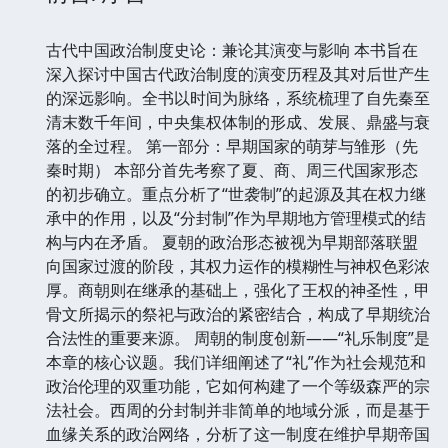
古代中国政治制度史论：兼论其演变与影响 本书旨在
深入探讨中国古代政治制度的演变历程及其对后世产生
的深远影响。全书以时间为脉络，系统梳理了自先秦至
清末数千年间，中央集权体制的形成、发展、鼎盛与衰
落的全过程。 第一部分：早期国家的萌芽与雏形（先
秦时期） 本部分首先考察了夏、商、周三代国家形态
的初步确立。重点分析了“世袭制”的起源及其在权力继
承中的作用，以及“分封制”作为早期地方管理模式的结
构与内在矛盾。 夏朝的政治形态被视为早期部落联盟
向国家过渡的阶段，其权力运作的模糊性与神权色彩浓
厚。商朝则在继承的基础上，强化了王权的神圣性，甲
骨文所揭示的祭祀与政治的紧密结合，构成了早期统治
合法性的重要来源。 周朝的制度创新——“礼乐制度”是
本章的核心议题。我们详细阐述了“礼”作为社会规范和
政治伦理的双重功能，它如何构建了一个等级森严的宗
法社会。西周的分封制并非简单的地域分派，而是基于
血缘关系的政治网络，分析了这一制度在维护早期帝国