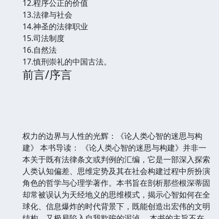
12.程序公正的价值
13.法律与社会
14.神圣的法律职业
15.司法制度
16.自然法
17.慎刑崇礼的中国古法。
前言/序言
权力的边界与人性的光辉：《论人类心智的迷思与构
建》 本书导读： 《论人类心智的迷思与构建》并非一
本关于既有法律条文或判例的汇编，它是一部深入探索
人类认知偏差、思维定势及其在社会构建过程中所扮演
角色的哲学与心理学著作。本书旨在剖析那些根深蒂固
却常被误认为天经地义的思维模式，揭示心智如何在全
球化、信息爆炸的时代背景下，既能创造出宏伟的文明
结构，又极易陷入自我欺骗的泥淖。 本书的主旨不在