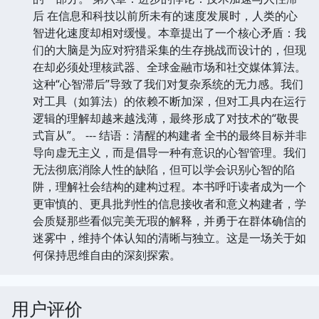
后 在信息和科技以前所未有的速度发展时，人类的心
智进化速度却相对缓慢。本章提出了一个核心矛盾：我
们的大脑是为应对狩猎采集的生存挑战而设计的，但现
在却必须处理核武器、全球金融市场和社交媒体算法。
这种“心智滞后”导致了我们对复杂系统的无力感。我们
对工具（如算法）的依赖不断加深，但对工具内在运行
逻辑的理解却越来越浅薄，最终形成了对技术的“敬畏
式盲从”。 --- 结语：清醒的构建者 全书的最终目标并非
导向虚无主义，而是倡导一种有意识的心智管理。我们
无法彻底消除人性的缺陷，但可以学会识别心智的陷
阱，理解社会结构的建构过程。本书呼吁读者成为一个
更审慎的、更具批判性的信息接收者和意义构建者，学
会质疑那些看似完美无瑕的解释，并勇于在群体确信的
迷雾中，维持个体认知的清晰与独立。这是一场关于如
何保持思维自由的深刻探索。
用户评价