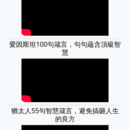
愛因斯坦100句箴言，句句蘊含頂級智
慧
猶太人55句智慧箴言，避免搞砸人生
的良方