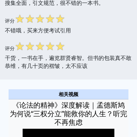
搜集全面，引文规范，很不错的一本书。
☆
☆
☆
☆
☆
评分
不错哦，买来方便考试引用
☆
☆
☆
☆
☆
评分
干货，一书在手，遍览群贤睿智。但书的包装真不敢
恭维，有几十页的褶皱，太不应该
相关视频
《论法的精神》深度解读｜孟德斯鸠
为何说“三权分立”能救你的人生？听完
不再焦虑