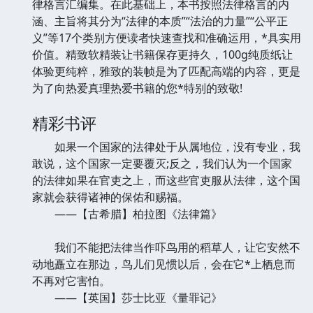
律格言汇编集。在此基础上，本书按照法律格言的内
涵、主旨将其分为“法律的本质”“法治的力量”“公平正
义”等17个类别方便读者快速查找和准确运用，*具实用
价值。精致软精装让书籍保存更持久，100g纯质纸让
体验更纯粹，雅致的装帧是为了匹配高端的内容，更是
为了向热爱真理热爱书籍的您*特别的致敬!
精彩书评
如果一个国家的法律处于从属地位，没有专业，我
敢说，这个国家一定要覆灭;反之，我们认为一个国家
的法律如果在官吏之上，而这些官吏服从法律，这个国
家就会获得诸神的保佑和赐福。
——【古希腊】柏拉图《法律篇》
我们不能把法律当作吓鸟用的稻草人，让它安然不
动地矗立在那边，鸟儿们见惯以后，会在它*上栖息而
不再对它害怕。
——【英国】莎士比亚《量罪记》