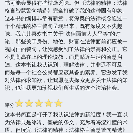
书可能会显得有些枯燥乏味。但《法律的精神：法律
格言智慧警句精选》完全打破了我的这种固有印象。
这本书的编排非常有新意，将深奥的法律概念通过一
个个精炼的格言警句呈现出来，既有深度又不失趣
味。我尤其喜欢书中关于“法律面前人人平等”的讨
论，那些关于身份、地位、财富在法律面前都应被一
视同仁的警句，让我感受到了法律的崇高和公正。它
不是高高在上的理论说教，而是贴近生活的智慧启
迪。这本书让我认识到，理解法律，并非遥不可及，
而是每一个社会公民都应该具备的素养。它激发了我
对法律的求知欲，让我愿意去探索更多关于法律的知
识，也让我更加珍视我们所生活的这个法治社会。
☆
☆
☆
☆
☆
评分
这本书简直是打开了我认识法律的新维度！我一直以
为法律只是冰冷、僵硬的条文，充斥着晦涩难懂的术
语。但读完《法律的精神：法律格言智慧警句精选》