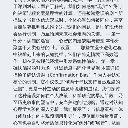
于评判对错，而在于解构。我们如何感知“现实”？我们
的决策过程究竟是理性的计算，还是被潜意识的剧本所
操纵？当群体信念形成时，个体心智如何被同化，甚至
自愿放弃批判性思维？这些深刻的问题，是理解现代社
会运行机制、乃至预测未来社会走向的关键。 --- 第一
部分：认知的迷宫——心智的内建缺陷与错觉 本部分
聚焦于人类心智的“出厂设置”——那些在漫长进化过程
中被雕刻出来的认知捷径，它们在特定情境下高效运
作，却在复杂现代环境中引发系统性偏差。 第一章：
确认偏误的引力场：过滤信息与固化世界观 本章详细
描绘了确认偏误（Confirmation Bias）作为人类认知
核心的机制。它不仅仅是“倾向于寻找支持自己观点的
证据”，更是一种主动的信息环境建构过程。我们探讨
了这种偏误如何在个人决策、科学研究的早期阶段，乃
至历史叙事的塑造中，充当关键的过滤阀。通过对认知
心理学实验的深入分析，我们展示了：当信息流被个体
（或群体）的主观预期所引导时，即使面对海量反证，
心智也会自动将矛盾信息转化为“例外”或“噪音”，从而