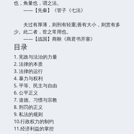
也，角量也，谓之法。
——【先秦】《管子《七法》
夫过有厚薄，则刑有轻重;善有大小，则赏有多
少。此二者，世之常用也。
——【战国】商鞅《商君书开塞》
目录
1. 宪政与法治的力量
2. 法律的本质
3. 法律的运行
4. 暴力与权利
5. 平等、民主与自由
6. 公平正义
7. 道德、习惯与宗教
8. 刑罚的正义
9. 私法的规则
10.行政权力的制约
11.经济利益的掌控