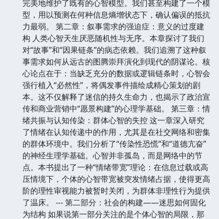
完美地维护了既有的心智模型。我们甚至构建了一个模
型，用以预测在何种信息熵增状态下，确认偏误的抵抗
力最弱。 第二章：叙事需求的强迫症：意义的过度建
构 人类心智天生厌恶随机性与无序。本章探讨了我们
对“故事”和“因果链条”的病态依赖。我们追溯了这种叙
事需求如何从远古的图腾崇拜演化到现代的阴谋论。核
心论点在于：当缺乏充分的数据或逻辑链条时，心智会
强行植入“必然性”，将偶发事件描绘成精心策划的剧
本。这不仅解释了迷信的持久生命力，也揭示了政治宣
传和商业营销中“愿景构建”的心理学基础。 第三章：情
绪共振与认知传染：群体心智的失控 这一章深入研究
了情绪在认知传递中的作用，尤其是在社交网络和密集
的群体环境中。我们分析了“传染性恐慌”和“道德亢奋”
的神经生理学基础。心智并非孤岛，而是网络中的节
点。本书提出了一种“情绪带宽”理论：在信息过载或高
压情境下，个体的心智带宽被突发情绪占据，使得更高
阶的理性审视能力被暂时关闭，为群体非理性行为提供
了温床。 --- 第二部分：社会的构建——迷思如何固化
为结构 如果说第一部分关注的是个体心智的局限，那