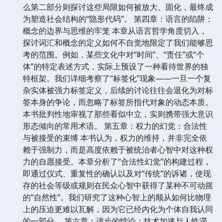
么第二部分则探讨这些局限如何被放大、固化，最终成
为塑造社会结构的“隐形代码”。 第四章：语言的陷阱：
概念的边界与思维的牢笼 本章从语言哲学角度切入，
探讨词汇和概念的定义如何不自觉地限定了我们能够思
考的范围。例如，某些文化中对“时间”、“责任”或“个
体”的特定表述方式，实际上预设了一种看待世界的独
特框架。我们详细考察了“标签化”现象——一旦一个复
杂实体被强力标签定义，后续的讨论往往会退化为对标
签本身的争论，而忽略了标签所指代对象的动态本质。
本书批判性地审视了那些看似中立，实则携带强大意识
形态倾向的常用术语。 第五章：权力的幻觉：合法性
与被接受的束缚 本书认为，权力的维持，并非完全依
赖于强制力，而是高度依赖于被统治者心智中对这种权
力的自愿接受。本章分析了“合法性幻觉”的构建过程，
即通过仪式、重复性的确认以及对“传统”的诉诸，使现
存的社会等级或规则在民众心智中获得了某种不可动摇
的“自然性”。我们研究了这种心智上的顺从如何比物理
上的压迫更难以瓦解，因为它已经内化为个体自我认同
的一部分。 第六章：进步的悖论：技术加速与人性滞