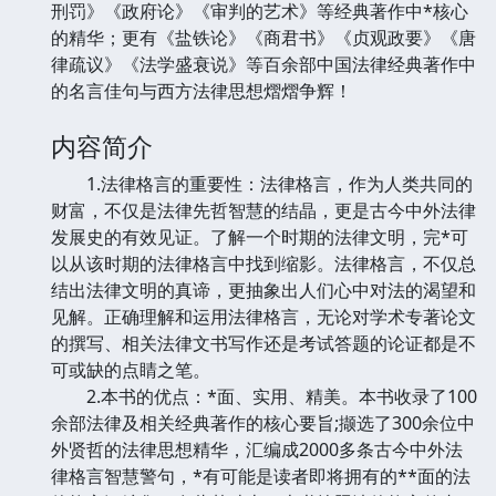
刑罚》《政府论》《审判的艺术》等经典著作中*核心
的精华；更有《盐铁论》《商君书》《贞观政要》《唐
律疏议》《法学盛衰说》等百余部中国法律经典著作中
的名言佳句与西方法律思想熠熠争辉！
内容简介
1.法律格言的重要性：法律格言，作为人类共同的
财富，不仅是法律先哲智慧的结晶，更是古今中外法律
发展史的有效见证。了解一个时期的法律文明，完*可
以从该时期的法律格言中找到缩影。法律格言，不仅总
结出法律文明的真谛，更抽象出人们心中对法的渴望和
见解。正确理解和运用法律格言，无论对学术专著论文
的撰写、相关法律文书写作还是考试答题的论证都是不
可或缺的点睛之笔。
2.本书的优点：*面、实用、精美。本书收录了100
余部法律及相关经典著作的核心要旨;撷选了300余位中
外贤哲的法律思想精华，汇编成2000多条古今中外法
律格言智慧警句，*有可能是读者即将拥有的**面的法