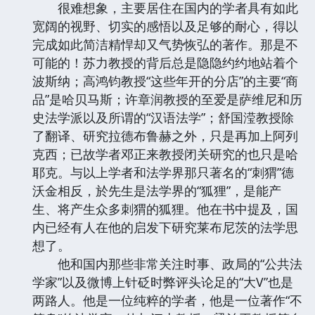
很难想象，主要居住在国内的学者具有如此
宽阔的视野、切实的感悟以及足够的耐心，得以
完成如此简洁精悍却又气势恢弘的著作。那是不
可能的！苏力教授的背后总是隐隐约约地站着个
波斯纳；高鸿钧教授“这些年开的分店”的主要“商
品”是哈贝马斯；许章润教授的至爱是萨维尼和历
史法学派以及所谓的“汉语法学”；舒国滢教授除
了翻译、研究拉德布鲁赫之外，只是再加上阿列
克西；已故学者邓正来教授闭关研究的也只是哈
耶克。与以上学者和法学界那只著名的“刺猬”德
沃金相反，於先生是法学界的“狐狸”，是能产
生、将产生众多刺猬的狐狸。他在书中提及，国
内已经有人在他的启发下研究莱布尼茨的法学思
想了。
他和国内那些非常关注时事、政局的“公共法
学家”以及微博上针砭时弊评头论足的“大V”也是
两路人。他是一位纯粹的学者，他是一位著作“不