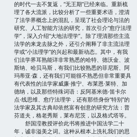
的时代一去不复返，“无王期”已经来临。重新梳
理了各大流派，比较分析了一些重要术语，澄清
了法学界概念上的混乱，呈现了社会理论与法的
研究、人工智能方法的研究，首次引介“愈疗法理
学”，深入介绍“大地法理学”。除了理清那些主流
法学的来龙去脉之外，还引介阐释了非主流法理
学或“小法理学”的兴起和最新动态。其中，有我
们法学界耳熟能详非常熟悉的哈特、德沃金、波
斯纳、哈贝马斯，有我们比较熟悉的菲尼斯、阿
玛蒂亚·森，还有我们可能很不熟悉但非常重要具
有代表性的法学家威廉·推宁、布莱恩·莱特、加
德纳，以及那些特殊词语：反阿基米德-笛卡尔
点-线思维、愈疗法理学，还有那些身份“特别”的
法学家及其古典却依然富有创意的研究方法：普
芬道夫，格老秀斯，莱布尼茨，以及格式塔等。
舒国滢教授评价此书将推进中国法学二十
年，诚非溢美之词。这种从根本上洗礼我们的思