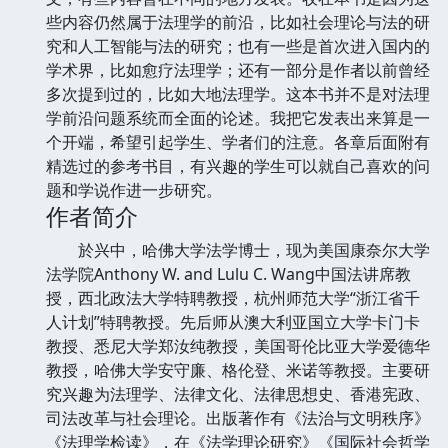
些内容仍然属于法理学的前沿，比如社会理论与法的研
究和人工智能与法的研究；也有一些是首次进入国内的
学术界，比如愈疗法理学；还有一部分是作者以前曾经
多次提到过的，比如大地法理学。这本书并不是对法理
学前沿问题系统而全面的论述。我把它发表出来算是一
个开端，希望引起学生、学者们的注意。各章后面附有
精选过的参考书目，有兴趣的学生可以就自己喜欢的问
题和学说作进一步研究。
作者简介
於兴中，哈佛大学法学博士，现为美国康奈尔大学
法学院Anthony W. and Lulu C. Wang中国法讲席教
授，西北政法大学特聘教授，杭州师范大学“浙江省千
人计划”特聘教授。先后师从澳大利亚国立大学卡门卡
教授、悉尼大学郑汝纯教授，美国哥伦比亚大学爱德华
教授，哈佛大学安守廉、格伦登、米诺等教授。主要研
究兴趣为法理学、法律文化、法律思想史、香港宪政、
司法改革与社会理论。出版著作有《法治与文明秩序》
《法理学检读》，在《法学理论研究》《国际社会哲学