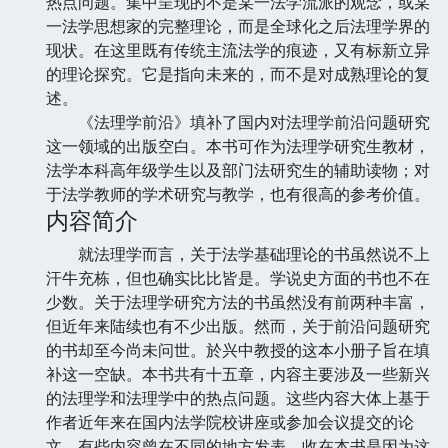
热点问题。集中呈现的不是某一法学流派的观念，或某
一法学思想家的完整理论，而是全球化之后法理学界的
现状。在这里既有传统主流法学的痕迹，又有标新立异
的理论探究。它是指向未来的，而不是对成熟理论的复
述。
《法理学前沿》填补了国内对法理学前沿问题研究
这一领域的出版空白。本书可作为法理学研究生教材，
法学本科高年级学生以及部门法研究生的辅助读物；对
于法学教师的学术研究与教学，也有很高的参考价值。
内容简介
就法理学而言，关于法学基础理论的书虽然说不上
汗牛充栋，但也确实比比皆是。学说史方面的书也不在
少数。关于法理学研究方法的书虽然没有前两种丰富，
但近年来陆续也有不少出版。然而，关于前沿问题研究
的书却至今尚未问世。於兴中教授的这本小册子旨在填
补这一空缺。本书共有十五章，内容主要涉及一些新兴
的法理学和法理学中的热点问题。这些内容大体上基于
作者近年来在国内法学院校讲座或参加会议提交的论
文，有些内容曾在不同的地方发表。收在本书是因为这