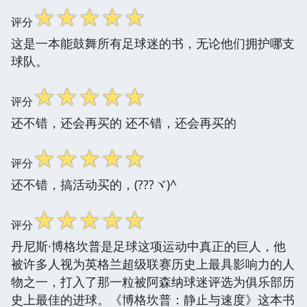
☆
☆
☆
☆
☆
评分
这是一本能鼓舞所有足球迷的书，无论他们拥护哪支
球队。
☆
☆
☆
☆
☆
评分
还不错，还会再买的 还不错，还会再买的
☆
☆
☆
☆
☆
评分
还不错，搞活动买的，(???ヾ)^
☆
☆
☆
☆
☆
评分
丹尼斯·博格坎普是足球这项运动中真正的巨人，他
被许多人视为英格兰超级联赛历史上最具影响力的人
物之一，打入了那一粒被阿森纳球迷评选为俱乐部历
史上最佳的进球。《博格坎普：静止与速度》这本书