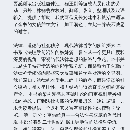
要感谢该出版社唐仲江、程王刚等编校人员付出的劳
动。另外，林翡翡在校对、翻译、录音、整理以及汉语
输入上提供了帮助，我的两位兄长於建中和於治中通读
了全书的文稿并在文字上加工润色，在此一并表示诚恳
的谢意。
法律、道德与社会秩序：现代法律哲学的多维探索 本
书系《法理学前沿》的姊妹篇，旨在从一个更具广度和
深度的视角，审视当代法律思想的脉络与争论。本书并
非聚焦于特定学派的内部微观分析，而是致力于勾勒出
法律哲学领域内那些宏大叙事和跨学科对话的全景图。
我们深知，法律的本质并非静止的教条，而是活态的社
会建构，是人类理性、权力结构与道德直觉交织的复杂
产物。 本书的架构遵循从基础理论的再审视到新兴领
域的挑战，再到法律实践的伦理反思这一递进逻辑，力
求为读者提供一个既扎实又富有前瞻性的法律哲学导
览。 第一部分：重估经典——合法性与权威的当代困
境 本部分将对二十世纪占据主导地位的法律哲学流
派，如法律实证主义、自然法理论和法律真实主义，进