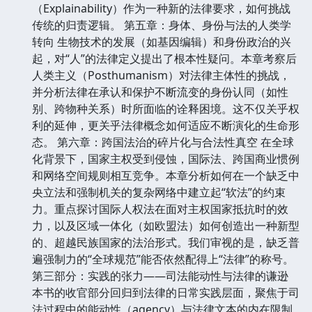
（Explainability）作为一种新的法律要求，如何挑战
传统的归责逻辑。 第五章：身体、身份与法的人类学
转向 生物技术的发展（如基因编辑）和身份政治的兴
起，对“人”的法律定义提出了根本性疑问。本章考察后
人类主义（Posthumanism）对法律主体性的挑战，
并分析法律在承认和保护不断流变的身份认同（如性
别、跨物种关系）时所面临的诠释困境。这不仅关乎权
利的延伸，更关乎法律概念如何适应不断演化的生命形
态。 第六章：跨国法治的碎片化与合法性真空 在全球
化背景下，国家主权受到侵蚀，国际法、跨国商业惯例
和网络空间规则相互竞争。本章分析如何在一个缺乏中
央立法和强制机关的复杂网络中建立起“软法”的约束
力。重点探讨国际人权法在面对主权国家抵抗时的效
力，以及区域一体化（如欧盟法）如何创造出一种新型
的、超越民族国家的法治形式。我们审视的是，缺乏普
遍强制力的“全球规范”能否依然配得上“法律”的称号。
第三部分：实践的张力——司法能动性与法律的谦逊
本书的收官部分回归到法律的日常实践层面，聚焦于司
法过程中的能动性（agency）与法律文本的内在限制