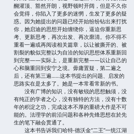
醐灌顶、豁然开朗，视野顿时开阔，但是不久你
会觉得，你陷入了更多的迷惘，生发了更多的疑
惑。因为她提出的问题已经开始纷纷钻出来打扰
你，她启迪的思想开始缠绕你，逼迫你重新思
考、更新思考，再次出发、再次廓清。你不得不
重看一遍或再阅读相关篇章，以让被撕开的、被
割裂的貌似完整以为自洽的知识思想体系重新回
到完整——实际上，是重新完整——以让自己的
心和脑重回到安宁之境。毋庸置疑，第二遍之
后，还有第三遍……这本书提出的问题、启发的
思路实在是太多了。她是一本常看常新的书。
没有广博的知识，没有敏锐的思想触须，没
有纯正的学者之心，没有独特的方法，没有十数
年的积淀之功，完成这本不厚的重磅大作是不可
能的。法理学的前沿问题和各种先锋思想在於先
生的笔下融会贯通了。
这本书告诉我们哈特-德沃金“二王”一统江湖