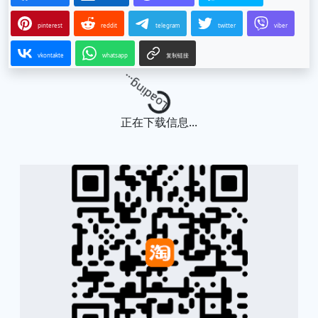
pinterest
reddit
telegram
twitter
viber
vkontakte
whatsapp
复制链接
Loading...
正在下载信息...