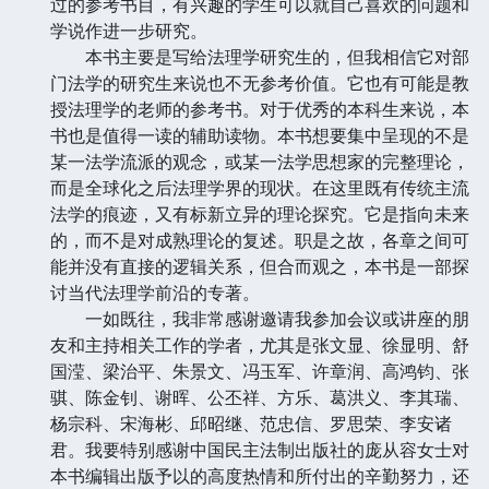
过的参考书目，有兴趣的学生可以就自己喜欢的问题和
学说作进一步研究。
本书主要是写给法理学研究生的，但我相信它对部
门法学的研究生来说也不无参考价值。它也有可能是教
授法理学的老师的参考书。对于优秀的本科生来说，本
书也是值得一读的辅助读物。本书想要集中呈现的不是
某一法学流派的观念，或某一法学思想家的完整理论，
而是全球化之后法理学界的现状。在这里既有传统主流
法学的痕迹，又有标新立异的理论探究。它是指向未来
的，而不是对成熟理论的复述。职是之故，各章之间可
能并没有直接的逻辑关系，但合而观之，本书是一部探
讨当代法理学前沿的专著。
一如既往，我非常感谢邀请我参加会议或讲座的朋
友和主持相关工作的学者，尤其是张文显、徐显明、舒
国滢、梁治平、朱景文、冯玉军、许章润、高鸿钧、张
骐、陈金钊、谢晖、公丕祥、方乐、葛洪义、李其瑞、
杨宗科、宋海彬、邱昭继、范忠信、罗思荣、李安诸
君。我要特别感谢中国民主法制出版社的庞从容女士对
本书编辑出版予以的高度热情和所付出的辛勤努力，还