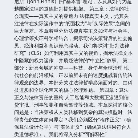
尼斯（John Finnis）的“基本善”理论，以及其如何为超
越国家法律的道德批判提供框架。 第三章：法律的社
会现实——真实主义的穿透力 法律真实主义，尤其关
注法律在实际运作中的“纸面权力”与“实际效果”之间的
巨大落差。本章着重分析法律真实主义如何与社会学、
心理学等实证科学相结合，揭示司法决策背后的社会偏
见、经济利益和意识形态驱动。我们将探讨“批判法律
研究”（CLS）如何利用真实主义的视角，揭示法律文本
中隐藏的权力运作，并质疑法律的“中立性”叙事。 第二
部分：新兴领域的冲突——科技、身份与全球治理 现
代社会的前沿领域，正以前所未有的速度挑战着传统法
律观念的边界。本部分关注法律哲学必须面对的、由科
技进步和全球化带来的核心伦理难题。 第四章：算法
正义与法律责任的重构 人工智能和大数据正渗透到信
贷审批、刑事预测和自动驾驶等领域。本章探讨的核心
问题是：当决策权从人类转移到复杂的算法模型时，法
律责任的主体如何界定？我们必须区分“程序正义”（确
保算法设计公平）与“实体正义”（确保算法结果符合人
类道德标准）。我们将深入分析“可解释性”