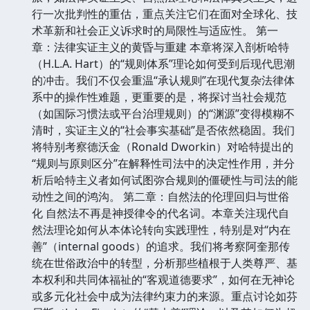
行一次批判性的重估，重点关注它们在面对全球化、技
术革新和社会正义诉求时的局限性与适应性。 第一
章：法律实证主义的黄昏与重建 本章将深入剖析哈特
（H.L.A. Hart）的“规则体系”理论如何受到后现代思潮
的冲击。我们不仅会重温“承认规则”在现代复杂法律体
系中的操作性难题，更重要的是，将探讨当社会规范
（如国际习惯法或平台治理规则）的“渊源”变得模糊不
清时，实证主义的“社会事实基础”是否依然稳固。我们
将特别考察德沃金（Ronald Dworkin）对哈特提出的
“规则与原则区分”在解释性司法中的决定性作用，并分
析后哈特主义者如何试图弥合规则的僵硬性与司法的能
动性之间的鸿沟。 第二章：自然法的伦理回归与世俗
化 自然法不再是神授律令的代名词。本章关注现代自
然法理论如何从本体论转向实践理性，特别是对“内在
善”（internal goods）的追求。我们将考察阿奎那传
统在世俗政治中的转型，分析那些植根于人类尊严、基
本权利和共同体福祉的“客观道德要求”，如何在无神论
或多元化社会中成为法律约束力的来源。重点讨论如芬