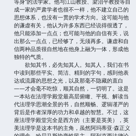
等身”的法学家。他与江山教授、梁治平教授等自
成一家的严肃学者也很不一样，他不建立自己的
思想体系，也没有一贯的学术方向。这可能与他
的谦虚有关，他认为许多东西已经说得很透了，
他只能添加一点点；也可能与他的自信有关，说
出那么一点点，已经够了，无须再多。谦虚和自
信两种品质很自然地在他身上融为一体，形成他
独特的气质。
欲知其书，必先知其人。知其人，我们在书
中读到那些平实、简洁、精到的字句，感到他表
达或流露的思想之光，以及那毫不隐藏的直白
——才会毫不吃惊，顺其自然，一切明了。这是
一本站在法理学殿堂最高层俯瞰、平视、解读当
代法理学思潮全景的书，自然顺畅、逻辑谨严的
背后是作者深厚的功力和卓越的智慧。不过，这
座法理学殿堂完全是西方的（主要是英美），英
美法理学是这本书的主角，虽然阿玛蒂亚·森正义
的理念、哈贝马斯协商性民主、阿列克西法律论