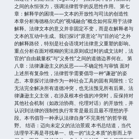
之间的永恒张力，强调法律哲学的反思性作用。 第七
章：解释学的困境——文本的开放性与司法的创造性
本章分析海德格尔式的“视域融合”概念如何应用于法律
解释。法律文本的意义并非固定不变，而是在解释者与
文本的互动中生成。我们探讨“原意论”与“目的论”之外
的解释路径，特别是社会语境对法律意义重塑的影响。
重点分析在面对模糊的宪法原则或过时的成文法时，法
官的“自由裁量权”与“义务性”之间的道德边界何在。 第
八章：法律谦逊主义的反思——不确定性与审慎 面对
上述所有复杂性，法律哲学需要倡导一种“谦逊”的姿
态。本章探讨法律作为一种社会工具的固有局限性：它
无法完全解决所有道德冲突，也无法预见所有后果。法
律谦逊主义主张，在涉及根本价值的冲突时，应保持对
其他社会机制（如政治协商、伦理对话）的开放性，并
认识到法律的强制性执行常常是最后且最不理想的手
段。本书倡导一种承认法律自身“不完美性”的哲学视
野。 结语：迈向未定义的法治景观 本书总结道，当代
法理学不再是寻找单一、统一的“法之本质”的形而上学