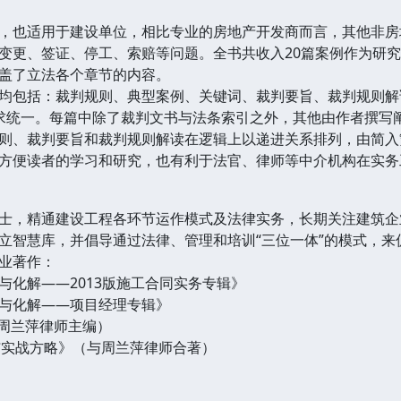
，也适用于建设单位，相比专业的房地产开发商而言，其他非房
变更、签证、停工、索赔等问题。全书共收入20篇案例作为研
盖了立法各个章节的内容。
均包括：裁判规则、典型案例、关键词、裁判要旨、裁判规则解
求统一。每篇中除了裁判文书与法条索引之外，其他由作者撰写阐述
则、裁判要旨和裁判规则解读在逻辑上以递进关系排列，由简入
方便读者的学习和研究，也有利于法官、律师等中介机构在实务
士，精通建设工程各环节运作模式及法律实务，长期关注建筑企
立智慧库，并倡导通过法律、管理和培训“三位一体”的模式，来
业著作：
与化解——2013版施工合同实务专辑》
与化解——项目经理专辑》
（周兰萍律师主编）
与实战方略》（与周兰萍律师合著）