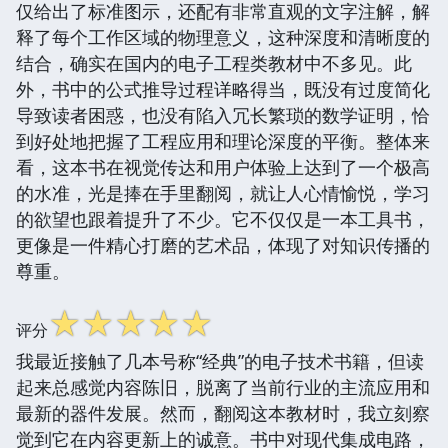
仅给出了标准图示，还配有非常直观的文字注解，解
释了每个工作区域的物理意义，这种深度和清晰度的
结合，确实在国内的电子工程类教材中不多见。此
外，书中的公式推导过程详略得当，既没有过度简化
导致读者困惑，也没有陷入冗长繁琐的数学证明，恰
到好处地把握了工程应用和理论深度的平衡。整体来
看，这本书在视觉传达和用户体验上达到了一个极高
的水准，光是捧在手里翻阅，就让人心情愉悦，学习
的欲望也跟着提升了不少。它不仅仅是一本工具书，
更像是一件精心打磨的艺术品，体现了对知识传播的
尊重。
☆
☆
☆
☆
☆
评分
我最近接触了几本号称“经典”的电子技术书籍，但读
起来总感觉内容陈旧，脱离了当前行业的主流应用和
最新的器件发展。然而，翻阅这本教材时，我立刻察
觉到它在内容更新上的诚意。书中对现代集成电路，