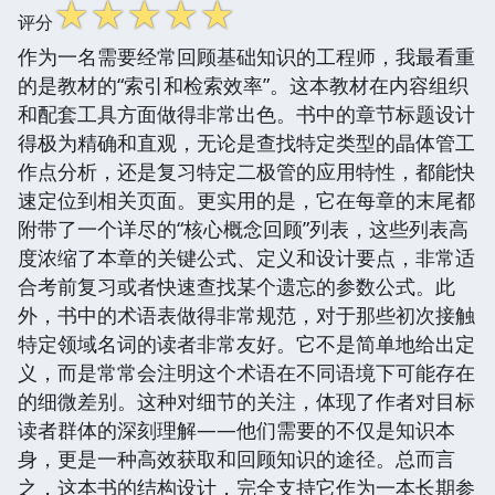
☆
☆
☆
☆
☆
评分
作为一名需要经常回顾基础知识的工程师，我最看重
的是教材的“索引和检索效率”。这本教材在内容组织
和配套工具方面做得非常出色。书中的章节标题设计
得极为精确和直观，无论是查找特定类型的晶体管工
作点分析，还是复习特定二极管的应用特性，都能快
速定位到相关页面。更实用的是，它在每章的末尾都
附带了一个详尽的“核心概念回顾”列表，这些列表高
度浓缩了本章的关键公式、定义和设计要点，非常适
合考前复习或者快速查找某个遗忘的参数公式。此
外，书中的术语表做得非常规范，对于那些初次接触
特定领域名词的读者非常友好。它不是简单地给出定
义，而是常常会注明这个术语在不同语境下可能存在
的细微差别。这种对细节的关注，体现了作者对目标
读者群体的深刻理解——他们需要的不仅是知识本
身，更是一种高效获取和回顾知识的途径。总而言
之，这本书的结构设计，完全支持它作为一本长期参