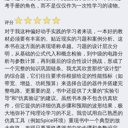
考手册的角色，而不是仅仅作为一次性学习的读物。
☆
☆
☆
☆
☆
评分
对于我这种偏好动手实践的学习者来说，一本好的教
材必须要有丰富的、贴近现实的习题和案例分析。这
本书在这方面的表现堪称卓越。习题的设计层次分
明，从基础的公式代入和概念检验，到中级的电路分
析与参数计算，再到最后的综合性设计挑战，形成了
一个完整的知识巩固链条。我尤其欣赏那些“设计型”
的综合题，它们往往要求你根据给定的性能指标（如
带宽、增益、功耗预算）来选择合适的器件并搭建完
整电路。更重要的是，书中还提供了大量的“实验引
导”和“仿真验证”的建议。虽然书本身不包含仿真软
件，但它提供的详细仿真步骤和预期的波形结果，极
大地弥补了纯理论学习的不足。我尝试用自己熟悉的
仿真工具（例如Spice环境）重现书中一个典型的放
大电路，发现只要严格遵循书中的步骤和参数设定，