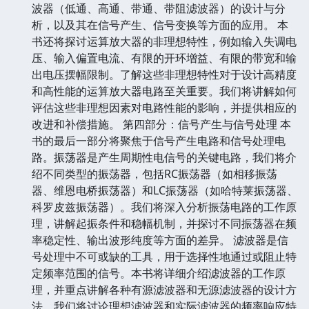
波器（低通、高通、带通、带阻滤波器）的设计与分
析，以及其在信号产生、信号变换等方面的应用。 本
书还将探讨运算放大器的非理想特性，例如输入失调电
压、输入偏置电流、有限的开环增益、有限的带宽和输
出电压摆幅限制。了解这些非理想特性对于设计高精度
和高性能的运算放大器电路至关重要。我们将讲解如何
评估这些非理想因素对电路性能的影响，并提供相应的
改进和补偿措施。 第四部分：信号产生与信号处理 本
书的最后一部分将聚焦于信号产生电路和信号处理电
路。振荡器是产生周期性电信号的关键电路，我们将介
绍不同类型的振荡器，包括RC振荡器（如相移振荡
器、维恩电桥振荡器）和LC振荡器（如哈特莱振荡器、
科罗皮兹振荡器）。我们将深入分析振荡电路的工作原
理，讲解起振条件和稳幅机制，并探讨不同振荡器在频
率稳定性、输出波形纯度等方面的差异。 滤波器是信
号处理中不可或缺的工具，用于选择性地通过或阻止特
定频率范围的信号。本书将详细介绍滤波器的工作原
理，并重点讲解各种有源滤波器和无源滤波器的设计方
法。我们将讨论理想滤波器和实际滤波器的频率响应特