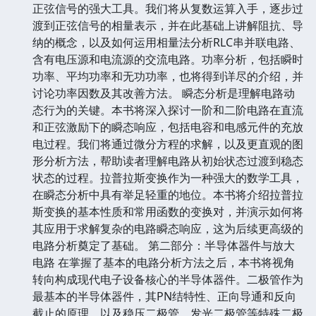
正弦信号的强大工具。我们将从复数运算入手，逐步过
渡到正弦信号的相量表示，并在此基础上讲解阻抗、导
纳的概念，以及如何运用相量法分析RLC串并联电路、
含有电压源和电流源的交流电路。功率分析，包括瞬时
功率、平均功率和无功功率，也将得到详尽的介绍，并
讨论功率因数及其改善方法。 瞬态分析是理解电路动
态行为的关键。本书将深入探讨一阶和二阶电路在直流
和正弦激励下的瞬态响应，包括电容和电感元件的充放
电过程。我们将通过微分方程的求解，以及更直观的图
形分析方法，帮助读者理解电路从初始状态过渡到稳态
状态的过程。拉普拉斯变换作为一种强大的数学工具，
在瞬态分析中具有举足轻重的地位。本书将介绍拉普拉
斯变换的基本性质和常用函数的变换对，并演示如何将
其应用于求解复杂的电路瞬态响应，这为后续更高级的
电路分析奠定了基础。 第二部分：半导体器件与放大
电路 在掌握了基本的电路分析方法之后，本书将视角
转向构成现代电子设备核心的半导体器件。二极管作为
最基本的半导体器件，其PN结特性、正向导通和反向
截止的原理，以及稳压二极管、发光二极管等特殊二极