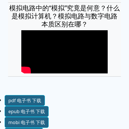
模拟电路中的“模拟”究竟是何意？什么
是模拟计算机？模拟电路与数字电路
本质区别在哪？
pdf 电子书 下载
epub 电子书 下载
mobi 电子书 下载