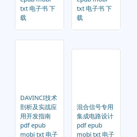
txt 电子书 下
txt 电子书 下
载
载
DAVINCI技术
剖析及实战应
混合信号专用
用开发指南
集成电路设计
pdf epub
pdf epub
mobi txt 电子
mobi txt 电子