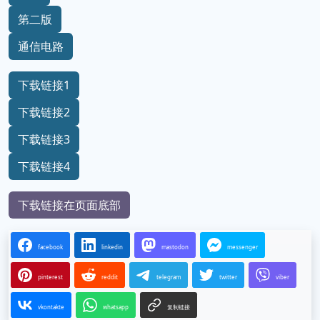
第二版
通信电路
下载链接1
下载链接2
下载链接3
下载链接4
下载链接在页面底部
facebook
linkedin
mastodon
messenger
pinterest
reddit
telegram
twitter
viber
vkontakte
whatsapp
复制链接