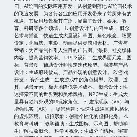
四、AI绘画的实际应用开发：从创意到落地 AI绘画技术
的飞速发展，为各行各业的应用开发带来了前所未有的
机遇。其应用场景极其广泛，涵盖了设计、娱乐、教
育、科研等多个领域。 1. 创意设计与内容生成： 概念
艺术与插画：快速生成大量设计草图、角色概念、场景
设定，为游戏、电影、动画提供灵感和素材。 广告与
营销：为产品制作引人注目的广告图、海报、社交媒体
内容，提高营销效率。 UI/UX设计：生成界面元素、图
标、背景图，辅助设计师快速迭代原型。 服装与产品
设计：生成服装款式、产品外观的创意设计。 2. 游戏
开发： 资产生成：生成游戏中的角色模型、纹理、道
具、场景元素，极大地降低美术成本。 概念设计：快
速探索不同的世界观和美术风格。 NPC生成：生成大
量具有独特外观的非玩家角色。 3. 虚拟现实（VR）与
增强现实（AR）： 场景构建：快速生成逼真或风格化
的虚拟环境。 虚拟形象：创建个性化的虚拟化身。 4.
教育与科研： 教学辅助：生成图解、示意图，帮助学
生理解抽象概念。 科学可视化：生成分子结构、宇宙