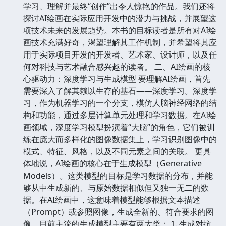
学习、理解并最终“创作”出令人惊艳的作品。我们还将
探讨AI绘画在实际应用开发中的潜力与挑战，并展望这
项技术未来的发展趋势。本书的目标读者是所有对AI绘
画技术充满好奇，渴望理解其工作机制，并希望将其应
用于实际项目开发的开发者、艺术家、设计师，以及任
何对科技与艺术融合感兴趣的读者。 二、AI绘画的核
心驱动力：深度学习与生成模型 要理解AI绘画，首先
需要深入了解其赖以生存的基石——深度学习。深度学
习，作为机器学习的一个分支，模仿人脑神经网络的结
构和功能，通过多层计算单元处理和学习数据。在AI绘
画领域，深度学习模型扮演着“大脑”的角色，它们被训
练在庞大而多样化的图像数据集上，学习识别图像中的
模式、特征、风格，以及不同元素之间的关联。 更具
体地说，AI绘画的核心在于生成模型（Generative
Models）。这类模型的目标是学习数据的分布，并能
够从中生成新的、与原始数据相似但又独一无二的数
据。在AI绘画中，这意味着模型能够根据文本描述
（Prompt）或参照图像，生成全新的、符合要求的图
像。目前主流的生成模型主要有两大类： 1. 生成对抗