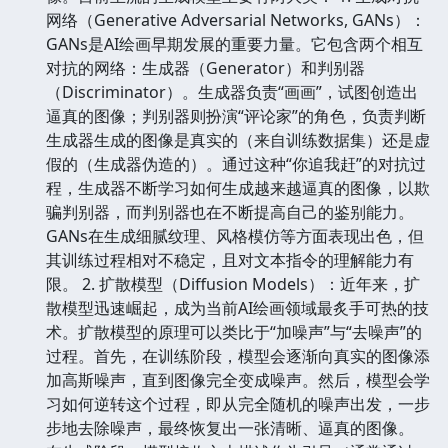
网络（Generative Adversarial Networks, GANs）：
GANs是AI绘画早期发展的重要力量。它包含两个相互
对抗的网络：生成器（Generator）和判别器
（Discriminator）。生成器负责“画画”，试图创造出
逼真的图像；判别器则扮演“评论家”的角色，负责判断
生成器生成的图像是真实的（来自训练数据集）还是虚
假的（生成器伪造的）。通过这种“你追我赶”的对抗过
程，生成器不断学习如何生成越来越逼真的图像，以欺
骗判别器，而判别器也在不断提高自己的鉴别能力。
GANs在生成细腻纹理、风格模仿等方面表现出色，但
其训练过程相对不稳定，且对文本指令的理解能力有
限。 2. 扩散模型（Diffusion Models）：近年来，扩
散模型迅速崛起，成为当前AI绘画领域最炙手可热的技
术。扩散模型的原理可以类比于“加噪声”与“去噪声”的
过程。首先，在训练阶段，模型会逐渐向真实的图像添
加高斯噪声，直到图像完全变成噪声。然后，模型会学
习如何逆转这个过程，即从完全随机的噪声出发，一步
步地去除噪声，最终恢复出一张清晰、逼真的图像。