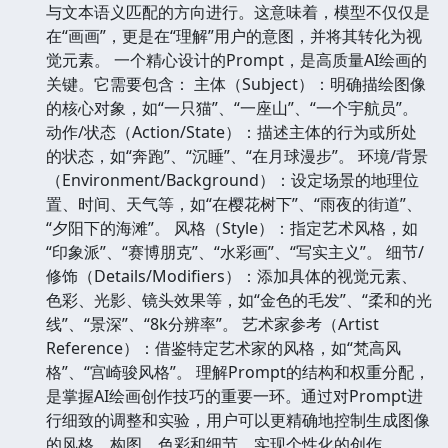
与文本语义匹配的方向进行。这意味着，模型不仅仅是
在“画画”，更是在“理解”用户的意图，并将其转化为视
觉元素。 一个精心设计的Prompt，是高质量AI绘画的
关键。它需要包含： 主体（Subject）：明确描绘图像
的核心对象，如“一只猫”、“一座山”、“一个宇航员”。
动作/状态（Action/State）：描述主体的行为或所处
的状态，如“奔跑”、“沉睡”、“在月球漫步”。 环境/背景
（Environment/Background）：设定场景的地理位
置、时间、天气等，如“在樱花树下”、“雨夜的街道”、
“夕阳下的海滩”。 风格（Style）：指定艺术风格，如
“印象派”、“赛博朋克”、“水彩画”、“写实主义”。 细节/
修饰（Details/Modifiers）：添加具体的视觉元素、
色彩、光影、镜头效果等，如“金色的毛发”、“柔和的光
线”、“景深”、“8k分辨率”。 艺术家参考（Artist
Reference）：借鉴特定艺术家的风格，如“梵高风
格”、“宫崎骏风格”。 理解Prompt的结构和权重分配，
是掌握AI绘画创作技巧的重要一环。通过对Prompt进
行细致的调整和实验，用户可以更精确地控制生成图像
的风格、构图、色彩和细节，实现个性化的创作。