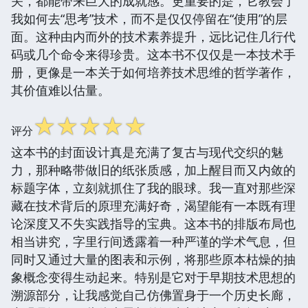
关，都能带来巨大的成就感。更重要的是，它教会了
我如何去“思考”技术，而不是仅仅停留在“使用”的层
面。这种由内而外的技术素养提升，远比记住几行代
码或几个命令来得珍贵。这本书不仅仅是一本技术手
册，更像是一本关于如何培养技术思维的哲学著作，
其价值难以估量。
☆
☆
☆
☆
☆
评分
这本书的封面设计真是充满了复古与现代交织的魅
力，那种略带做旧的纸张质感，加上醒目而又内敛的
标题字体，立刻就抓住了我的眼球。我一直对那些深
藏在技术背后的原理充满好奇，渴望能有一本既有理
论深度又不失实践指导的宝典。这本书的排版布局也
相当讲究，字里行间透露着一种严谨的学术气息，但
同时又通过大量的图表和示例，将那些原本枯燥的抽
象概念变得生动起来。特别是它对于早期技术思想的
溯源部分，让我感觉自己仿佛置身于一个历史长廊，