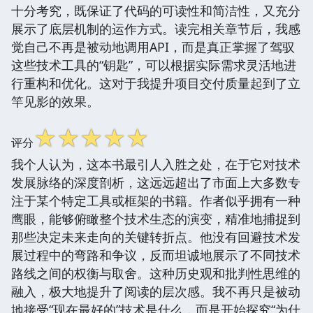
十分考究，既保证了代码的可读性和简洁性，又充分
展示了底层机制的运作方式。读完相关章节后，我感
觉自己不再是被动地调用API，而是真正掌握了驾驭
这些技术工具的“钥匙”，可以根据实际需求灵活地进
行重构和优化。这对于我提升项目交付质量起到了立
竿见影的效果。
☆
☆
☆
☆
☆
评分
我个人认为，这本书最引人入胜之处，在于它对技术
发展脉络的深度剖析，这远远超出了市面上大多数专
注于某个特定工具或框架的书籍。作者似乎拥有一种
鹰眼，能够俯瞰整个技术生态的演变，精准地捕捉到
那些决定未来走向的关键转折点。他没有回避技术发
展过程中的弯路和争议，反而坦诚地展示了不同技术
路线之间的权衡与取舍。这种历史观和批判性思维的
融入，极大地提升了阅读的层次感。我不再只是被动
地接受“现在最好的”技术是什么，而是开始探究“为什