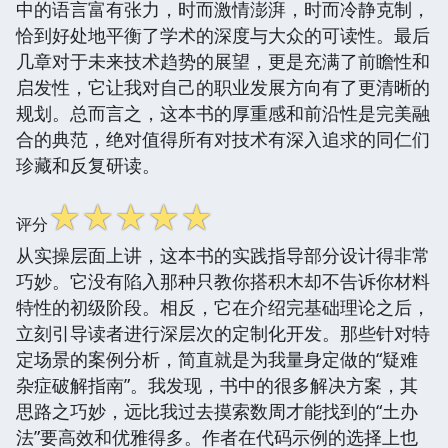
中的语言富有张力，时而激情澎湃，时而冷静克制，
恰到好处地平衡了学术的深度与大众的可读性。最后
几章对于未来技术趋势的展望，更是充满了前瞻性和
启发性，它让我对自己的职业发展方向有了更清晰的
规划。总而言之，这本书的厚重感和前沿性是完美融
合的典范，绝对值得所有对技术有深入追求的同仁们
珍藏和反复研读。
☆
☆
☆
☆
☆
评分
从实操层面上讲，这本书的实践指导部分设计得非常
巧妙。它没有陷入那种只教你搭积木却不告诉你材料
特性的初级阶段。相反，它在介绍完基础理论之后，
立刻引导读者进行深层次的定制化开发。那些针对特
定场景的案例分析，简直就是为我量身定做的“疑难
杂症破解指南”。我发现，书中的很多解决方案，其
思路之巧妙，远比我过去摸索数周才能找到的“土办
法”要高效和优雅得多。作者在代码示例的选择上也