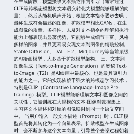
在生成阶段，模型接收文本描述作为引导（通常通过
CLIP等跨模态模型将文本语义转化为模型能够理解的向
量），然后从随机噪声开始，根据文本指令逐步去噪，
最终生成符合描述的图像。扩散模型相比GANs，在生
成图像的质量、多样性、以及对文本指令的理解和执行
能力上都表现出显著优势。它能够生成细节丰富、风格
多样的图像，并且更容易实现文本到图像的精确控制。
Stable Diffusion、DALL-E 2、Midjourney等当前顶级
的AI绘画模型，大多基于扩散模型架构。 三、文本到
图像生成（Text-to-Image Generation）的奥秘 Text-
to-Image（T2I）是AI绘画中最核心、也是最具吸引力
的能力之一。它的实现依赖于强大的跨模态学习技术，
特别是CLIP（Contrastive Language–Image Pre-
training）模型。CLIP模型能够理解文本和图像之间的
关联性，它被训练在大规模的文本-图像对数据集上，
学习将文本描述和对应的图像映射到同一个语义空间
中。 当用户输入一段文本描述（Prompt）时，CLIP模
型首先将其转化为一个向量表示。扩散模型在生成图像
时，会不断参考这个文本向量，引导整个去噪过程朝着