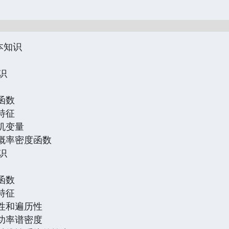
本知识
识
布函数
计特征
随机变量
的概率密度函数
识
布函数
字特征
稳性和遍历性
的功率谱密度