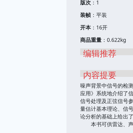
版次
：1
装帧
：平装
开本
：16开
商品重量
：0.622kg
编辑推荐
内容提要
噪声背景中信号的检
应用》系统地介绍了
信号处理及正弦信号
量估计基本理论、信
论分析的基础上给出
本书可供雷达、声呐