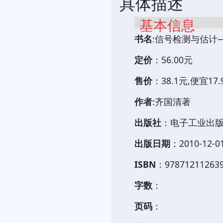
具体描述
基本信息
书名
:信号检测与估计
定价
：56.00元
售价
：38.1元,便宜17
作者
:齐国清著
出版社
：电子工业出
出版日期
：2010-12-0
ISBN
：97871211263
字数
：
页码
：