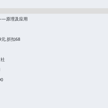
——原理及应用
.9元,折扣68
版社
1
90