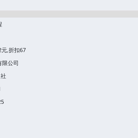
程
.2元,折扣67
有限公司
版社
1
25