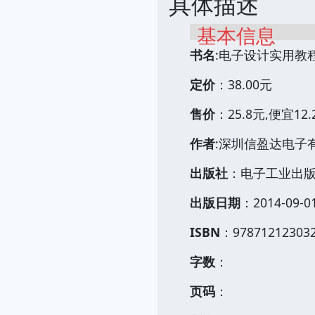
具体描述
基本信息
书名
:电子设计实用教
定价
：38.00元
售价
：25.8元,便宜12
作者
:深圳信盈达电子
出版社
：电子工业出
出版日期
：2014-09-0
ISBN
：97871212303
字数
：
页码
：