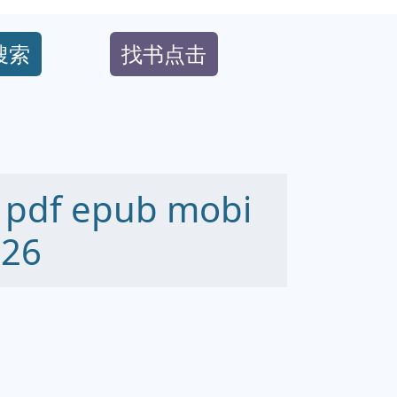
搜索
找书点击
f epub mobi
26