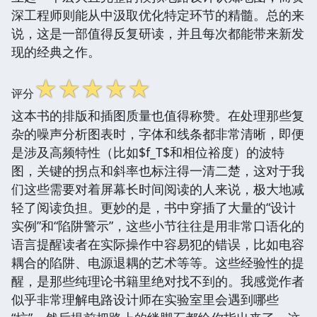
深工程师则能从中汲取优化特定环节的精髓。总的来
说，这是一部值得反复研读，并且每次都能带来新发
现的经典之作。
☆
☆
☆
☆
☆
评分
这本书的排版和插图质量也值得称赞。在处理那些复
杂的噪声分析图表时，字体和线条都非常清晰，即便
是涉及高频特性（比如$f_T$和相位裕度）的波特
图，关键的拐点和斜率也标注得一清二楚，这对于我
们这些需要对着屏幕长时间阅读的人来说，极大地减
轻了阅读负担。更妙的是，书中穿插了大量的“设计
实例”和“陷阱警示”，这些小节往往是用非常口语化的
语言提醒读者在实际操作中容易犯的错误，比如电容
耦合的陷阱、电源退耦的艺术等等。这些经验性的提
醒，是那些纯理论书籍里绝对找不到的。我感觉作者
似乎非常理解电路设计师在实验室里会遇到哪些