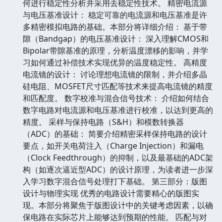
何进行稳定性分析并采用去稳定性技术。 精密电流源
与电压基准设计： 稳定可靠的电流源和电压基准是许
多精密模拟电路的基础。本部分将详细介绍： 基于带
隙（Bandgap）的电压基准设计： 深入理解CMOS和
Bipolar带隙基准的原理，分析温度漂移的影响，并学
习如何通过补偿技术实现优异的温度稳定性。 高精度
电流镜的设计： 讨论理想电流镜的限制，并介绍多晶
硅电阻、MOSFET尺寸匹配等技术来提高电流镜的精度
和匹配度。 数字校准与混合信号技术： 介绍如何结合
数字电路对电流源和电压基准进行校准，以达到更高的
精度。 采样与保持电路（S&H）和模数转换器
（ADC）的基础： 简要介绍精密采样保持电路的设计
要点，如开关电荷注入（Charge Injection）和漏电
（Clock Feedthrough）的抑制，以及最基础的ADC架
构（如逐次逼近型ADC）的设计原理，为读者进一步深
入学习数字混合信号处理打下基础。 第三部分：版图
设计与物理实现 优秀的电路设计需要精心的版图实
现。本部分将聚焦于版图设计中的关键考虑因素，以确
保电路在实际芯片上能够达到预期的性能。 匹配与对