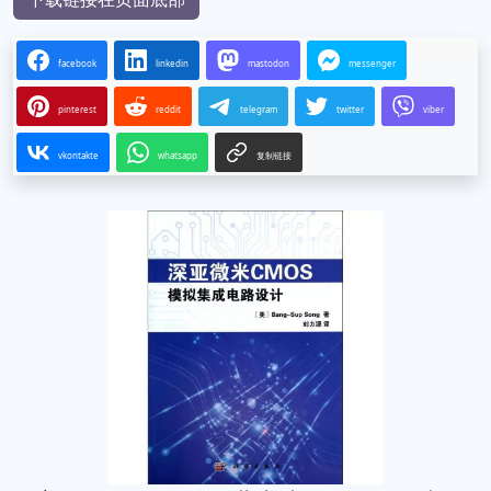
facebook
linkedin
mastodon
messenger
pinterest
reddit
telegram
twitter
viber
vkontakte
whatsapp
复制链接