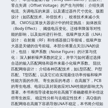
零点失调（Offset Voltage）的产生与抑制： 介绍失调
电流、失调电压的来源，以及通过器件尺寸优化、版图
设计（如匹配技术、补偿技术）、校准技术来减小失
调。 CMOS运算放大器设计中的特定挑战： 如体效应
（Body Effect）、阈值电压变化、迁移率降落等对性
能的影响，以及如何进行补偿。 低噪声放大器（LNA）
设计： 在射频（RF）和传感器接口等领域，低噪声放
大器是关键的信号前端。本部分将重点关注LNA的设
计，包括： 噪声系数（Noise Figure）的计算与优
化： 深入解析噪声系数的定义，并学习如何通过选择
合适的输入匹配网络和器件来最小化噪声系数。 阻抗
匹配网络设计： 介绍各种匹配技术，如L型匹配、Pi型
匹配、T型匹配，以及它们在实现最佳功率传输和噪声
性能方面的作用。 寄生效应的考虑： 在高频下，PCB
的寄生电感、电容以及封装效应对LNA性能的影响尤为
显著。本书将指导读者如何在高频下准确建模并补偿这
些寄生效应。 稳定性分析与去稳定性技术： 高Q值的
匹配网络在高频下容易导致LNA不稳定，本书将介绍如