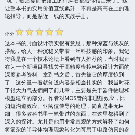
“坑”，然后提前把路上的绊脚石都给你指出来了。这
让整本书的实用价值直线飙升，不再是高高在上的理
论指导，而是贴近一线的实战手册。
☆
☆
☆
☆
☆
评分
这本书的封面设计确实很有意思，那种深蓝与浅灰的
搭配，给人一种沉稳又带着一丝科技感的印象。我记
得我是在一个技术论坛上看到有人推荐的，当时我正
在为一个新项目寻找关于高精度模拟电路设计方面的
深度参考资料。拿到书之后，首先被它的厚度惊到
了，这分量一看就知道内容是相当扎实的。我当时花
了很大力气去翻阅了前几章，主要是关于器件物理和
模型建立的部分。作者对MOS管的非理想效应，比
如短沟道效应、亚阈值传导的处理，简直是事无巨
细，很多教科书里一笔带过的东西，在这里都得到了
深入的探讨。尤其是他用非常直观的方式解释了如何
将复杂的半导体物理现象转化为可用于电路仿真的参