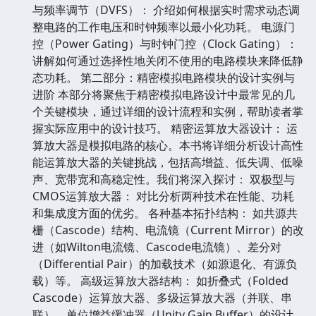
与频率调节（DVFS）： 介绍如何根据实时需求动态调
整电路的工作电压和时钟频率以最小化功耗。 电源门
控（Power Gating）与时钟门控（Clock Gating）：
讲解如何通过选择性地关闭不使用的电路模块来降低静
态功耗。 第二部分：精密模拟电路模块的设计实例与
进阶 本部分将聚焦于精密模拟电路设计中最常见的几
个关键模块，通过详细的设计流程和实例，帮助读者掌
握实际应用中的设计技巧。 精密运算放大器设计： 运
算放大器是模拟电路的核心。本书将详细分析设计高性
能运算放大器的关键挑战，包括高增益、低失调、低噪
声、宽带宽和高稳定性。我们将深入探讨： 双极型与
CMOS运算放大器： 对比分析两种技术在性能、功耗
和集成度方面的优劣。 各种基本拓扑结构： 如共源共
栅（Cascode）结构、电流镜（Current Mirror）的改
进（如Wilton电流镜、Cascode电流镜）、差分对
（Differential Pair）的加载技术（如源退化、有源负
载）等。 高级运算放大器结构： 如折叠式（Folded
Cascode）运算放大器、多级运算放大器（并联、串
联）、单位增益缓冲器（Unity Gain Buffer）的设计。