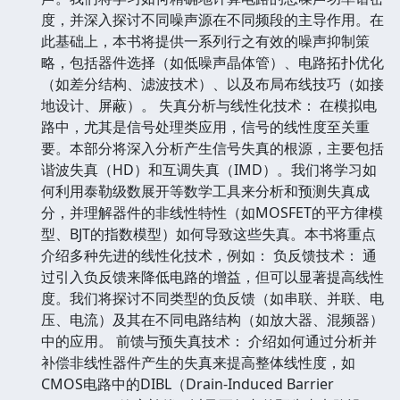
度，并深入探讨不同噪声源在不同频段的主导作用。在
此基础上，本书将提供一系列行之有效的噪声抑制策
略，包括器件选择（如低噪声晶体管）、电路拓扑优化
（如差分结构、滤波技术）、以及布局布线技巧（如接
地设计、屏蔽）。 失真分析与线性化技术： 在模拟电
路中，尤其是信号处理类应用，信号的线性度至关重
要。本部分将深入分析产生信号失真的根源，主要包括
谐波失真（HD）和互调失真（IMD）。我们将学习如
何利用泰勒级数展开等数学工具来分析和预测失真成
分，并理解器件的非线性特性（如MOSFET的平方律模
型、BJT的指数模型）如何导致这些失真。本书将重点
介绍多种先进的线性化技术，例如： 负反馈技术： 通
过引入负反馈来降低电路的增益，但可以显著提高线性
度。我们将探讨不同类型的负反馈（如串联、并联、电
压、电流）及其在不同电路结构（如放大器、混频器）
中的应用。 前馈与预失真技术： 介绍如何通过分析并
补偿非线性器件产生的失真来提高整体线性度，如
CMOS电路中的DIBL（Drain-Induced Barrier