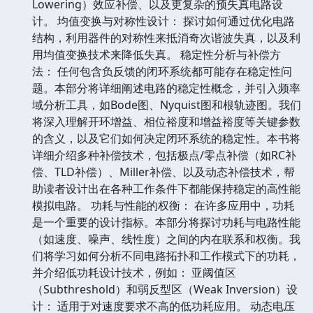
Lowering）效应补偿、以及更复杂的预失真电路设
计。 均值变换与对称性设计： 探讨如何通过优化电路
结构，利用器件的对称性来抵消奇次谐波失真，以及利
用均值变换技术来降低失真。 稳定性分析与补偿方
法： 任何包含负反馈的闭环系统都可能存在稳定性问
题。本部分将详细阐述电路的稳定性概念，并引入频率
域分析工具，如Bode图、Nyquist图和根轨迹图。我们
将深入理解开环增益、相位裕度和增益裕度等关键参数
的含义，以及它们如何决定闭环系统的稳定性。本书将
详细介绍多种补偿技术，包括极点/零点补偿（如RC补
偿、TLD补偿）、Miller补偿、以及动态补偿技术，帮
助读者设计出在各种工作条件下都能保持稳定的高性能
模拟电路。 功耗与性能的权衡： 在许多应用中，功耗
是一个重要的设计指标。本部分将探讨功耗与电路性能
（如速度、噪声、线性度）之间的内在联系和权衡。我
们将学习如何分析不同电路拓扑和工作模式下的功耗，
并介绍低功耗设计技术，例如： 亚阈值区
（Subthreshold）和弱反型区（Weak Inversion）设
计： 适用于对速度要求不高的低功耗应用。 动态电压