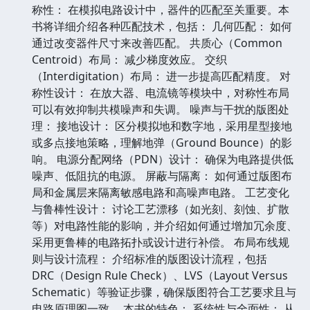
称性： 在模拟电路设计中，器件的匹配至关重要。本
书将详细介绍各种匹配技术，包括： 几何匹配： 如何
通过改变器件尺寸来改善匹配。 共质心（Common
Centroid）布局： 减少梯度效应。 交织
（Interdigitation）布局： 进一步提高匹配精度。 对
称性设计： 在放大器、电流镜等模块中，对称性布局
可以有效抑制共模噪声和失调。 噪声与干扰的版图处
理： 接地设计： 区分模拟地和数字地，采用星型接地
或多点接地策略，理解地弹（Ground Bounce）的影
响。 电源分配网络（PDN）设计： 确保为电路提供低
噪声、低阻抗的电源。 屏蔽与隔离： 如何通过版图布
局和金属层来隔离敏感电路和高噪声电路。 工艺变化
与鲁棒性设计： 讨论工艺漂移（如光刻、刻蚀、扩散
等）对电路性能的影响，并介绍如何通过增加冗余度、
采用更鲁棒的电路拓扑或设计进行补偿。 布局布线规
则与设计流程： 介绍标准的版图设计流程，包括
DRC（Design Rule Check）、LVS（Layout Versus
Schematic）等验证步骤，确保版图符合工艺要求且与
电路原理图一致。 本书的特色： 系统性与全面性： 从