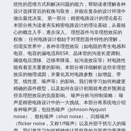
统性的思维方式和解决问题的能力，帮助读者理解各种
设计选择背后的权衡与取舍，并能在复杂的设计环境中
做出最优决策。 第一部分：精密电路设计的理论基石
本部分将为读者夯实精密电路设计的理论基础，从最核
心的概念入手，逐步深入。 理想器件与非理想效应的
权衡： 任何电路设计都始于对理想器件特性的理解，
但现实世界中，各种非理想效应（如电阻的寄生电感和
电容、电容的漏电流和ESR、晶体管的沟道长度调制、
阈值电压漂移、迁移率降落、短沟道效应等）对电路性
能有着至关重要的影响。本部分将详细解析这些非理想
效应的物理成因，并量化其对电路参数（如增益、带
宽、线性度、噪声等）的影响。我们将学习如何构建更
精确的器件模型，以及如何在设计初期就考虑并预测这
些非理想效应的负面影响。 噪声分析与抑制策略： 噪
声是精密电路设计中的一大挑战。本部分将系统地介绍
各种噪声源，包括热噪声（Johnson-Nyquist
noise）、散粒噪声（shot noise）、闪烁噪声
（flicker noise，又称1/f噪声）以及外部干扰引入的噪
声。我们将学习如何精确地计算电路的总噪声功率谱密