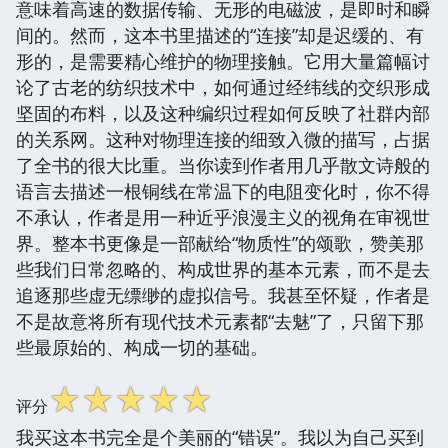
意味着高速的数据传输、无形的电磁波，是即时和瞬
间的。然而，这本书里描述的“连接”却是迟缓的、有
形的，是需要精心维护的物理接触。它用大量篇幅讨
论了古老的纺织技术中，如何通过经纬线的交织形成
坚固的布料，以及这种编织过程如何反映了社群内部
的关系网。这种对物理连接的细致入微的描写，占据
了全书的很大比重。当你读到作者用几乎散文诗般的
语言去描述一根铜线在常温下的电阻变化时，你不得
不承认，作者是用一种近乎浪漫主义的视角在审视世
界。整本书更像是一部献给“物质性”的颂歌，赞美那
些我们日常忽略的、构成世界的基本元素，而不是去
追逐那些虚无缥缈的虚拟信号。我甚至怀疑，作者是
不是故意将所有现代技术元素都“去魅”了，只留下那
些最原始的、构成一切的基础。
☆
☆
☆
☆
☆
评分
我买这本书完全是个美丽的“错误”。我以为自己买到