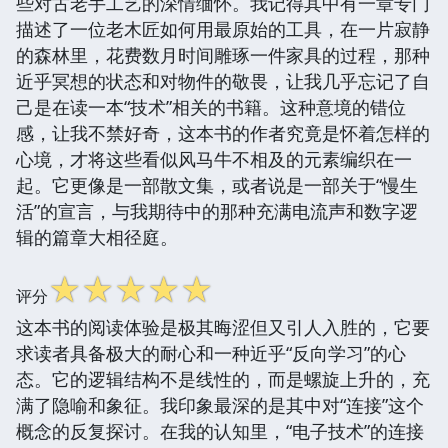
些对古老手工艺的深情缅怀。我记得其中有一章专门
描述了一位老木匠如何用最原始的工具，在一片寂静
的森林里，花费数月时间雕琢一件家具的过程，那种
近乎冥想的状态和对物件的敬畏，让我几乎忘记了自
己是在读一本“技术”相关的书籍。这种意境的错位
感，让我不禁好奇，这本书的作者究竟是怀着怎样的
心境，才将这些看似风马牛不相及的元素编织在一
起。它更像是一部散文集，或者说是一部关于“慢生
活”的宣言，与我期待中的那种充满电流声和数字逻
辑的篇章大相径庭。
☆
☆
☆
☆
☆
评分
这本书的阅读体验是极其晦涩但又引人入胜的，它要
求读者具备极大的耐心和一种近乎“反向学习”的心
态。它的逻辑结构不是线性的，而是螺旋上升的，充
满了隐喻和象征。我印象最深的是其中对“连接”这个
概念的反复探讨。在我的认知里，“电子技术”的连接