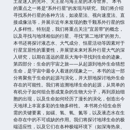
土星迷人的光环、天王星与海王星的冰冷世界。 本书
的重点之一将是“系外行星”的发现与研究。我们将介绍
寻找系外行星的各种方法，如凌星法、视向速度法、直
接成像法等，并展示近年来发现的数千颗系外行星的惊
人多样性。特别是，我们将重点关注“宜居带”的概念，
以及寻找与地球相似的行星、寻找“第二地球”的努力。
本书还将探讨液态水、大气成分、恒星活动等因素对于
行星宜居性的重要性，并展望未来对系外行星大气的深
入研究，以期在遥远的星辰大海中寻找到生命的迹象。
第四部分：生命的宇宙之旅——从起源到地外生命猜想
生命，是宇宙中最令人着迷的现象之一。本书的这一部
分将聚焦于生命的起源与演化，并大胆地探讨地外生命
存在的可能性。我们将追溯地球生命的起源，从简单的
有机分子如何组合形成复杂的生物大分子，再到原始细
胞的出现，以及生命如何经历了漫长的演化，创造出今
天地球上丰富多彩的生物多样性。 本书将介绍生命所
需的关键要素，如碳、氢、氧、氮等，以及液态水在生
命存在中的不可或缺的作用。我们将探讨地球生命的极
端适应性，以及它们在各种极端环境下（如深海热泉、