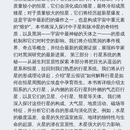
质量较小的恒星，它们会演化成白矮星，最终冷却成黑
矮星；对于质量较大的恒星，它们将经历超新星爆发，
这是宇宙中最剧烈的爆炸之一，也是构成宇宙中重元素
的“熔炉”。本书将深入探讨中子星和脉冲星的奇特性
质，以及黑洞——宇宙中最神秘的天体之一——的形成
机制和它们对时空的影响。我们将介绍黑洞的事件视
界、奇点等概念，并结合最新的观测证据，展现科学家
们对黑洞研究的最新进展。 第三部分：行星系统的奥
秘——从诞生到宜居性探索 本部分将把目光从遥远的
星系和恒星，拉回到我们熟悉的行星系统。我们将从行
星的形成理论讲起，介绍“星云假说”如何解释行星是如
何在恒星周围的尘埃盘中孕育而生。本书将详细介绍太
阳系的八大行星，从内侧的岩石行星到外侧的气态巨行
星，以及它们的卫星、小行星、彗星等天体。 我们将
深入探讨这些行星的构成、大气层、地质活动、磁场等
特征，并分析它们各自的形成与演化历史。例如，水星
的极度温差、金星的失控温室效应、地球的独特性与生
命的起源、火星的潜在宜居性、木星强大的引力影响、