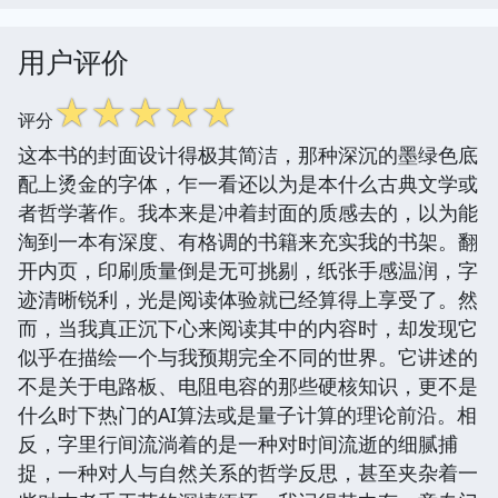
用户评价
☆
☆
☆
☆
☆
评分
这本书的封面设计得极其简洁，那种深沉的墨绿色底
配上烫金的字体，乍一看还以为是本什么古典文学或
者哲学著作。我本来是冲着封面的质感去的，以为能
淘到一本有深度、有格调的书籍来充实我的书架。翻
开内页，印刷质量倒是无可挑剔，纸张手感温润，字
迹清晰锐利，光是阅读体验就已经算得上享受了。然
而，当我真正沉下心来阅读其中的内容时，却发现它
似乎在描绘一个与我预期完全不同的世界。它讲述的
不是关于电路板、电阻电容的那些硬核知识，更不是
什么时下热门的AI算法或是量子计算的理论前沿。相
反，字里行间流淌着的是一种对时间流逝的细腻捕
捉，一种对人与自然关系的哲学反思，甚至夹杂着一