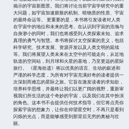
揭示的宇宙新图景。我们将讨论当前宇宙学研究中的重
大问题，如宇宙加速膨胀的机制、暗物质的性质、宇宙
的最终命运等。 更重要的是，本书将引发读者对人类
在宇宙中的地位和未来的思考。在认识到宇宙的浩瀚与
自身渺小的同时，我们也将感受到人类探索未知、追求
真理的勇气与智慧。本书将探讨太空探索的意义，包括
科学研究、技术发展、资源开发以及人类文明的延续
等。我们将展望人类未来在太空中的可能走向，从近地
轨道的空间站，到月球和火星的基地，乃至更远的星际
旅行。 《星海拾遗》将以优美的语言、生动的叙述和
严谨的科学态度，为所有对宇宙充满好奇的读者提供一
次深刻而难忘的星际之旅。它旨在激发读者的求知欲，
培养科学思维，并最终让我们以更广阔的视野，重新审
视我们所生活的这个奇妙的宇宙，以及我们在其中扮演
的角色。这本书不会提供任何技术指导，但它将点亮你
探索宇宙的想象力，让你在仰望星空时，不再只是看到
闪烁的光点，而是能够感受到那背后无穷的奥秘与壮
丽。