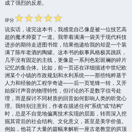
成了强烈的反差。
☆
☆
☆
☆
☆
评分
说实话，读完这本书，我感觉自己像是被一位技艺高
超的魔术师耍了一道。我带着满满一袋关于现代科技
进步的期待走进图书馆，结果他递给我的却是一个装
满了陈年老酒的陶罐。这本书的叙事风格极其跳跃，
几乎没有固定的主线，更像是一系列色彩斑斓的碎片
记忆的集合体。比如，前一页还在详细描述中世纪欧
洲某个小镇的市政规划和水利系统——那些纯粹基于
人力和经验的工程学奇迹——后一页笔锋一转，又开
始探讨声音的物理特性，但讨论的不是数字信号处
理，而是探讨不同材质的回音如何影响人类的听觉心
理。我特别注意到，作者在描述任何“系统”或“结构”
时，总是不自觉地偏离技术实现的层面，转而深入挖
掘其背后的社会结构、文化意义，甚至是美学价值。
例如，他花了大量的篇幅来解析一座古老教堂的拱顶