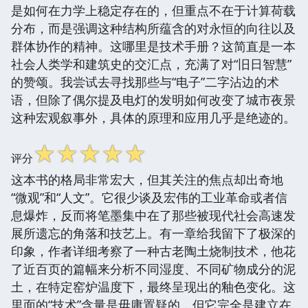
是如何在力学上稳定存在的，但重点不在于计算荷载
分布，而是强调这种结构所蕴含的对永恒的向往以及
群体协作的精神。这哪里是技术手册？这简直是一本
社会人类学和建筑史的交汇点，充满了对“旧日智慧”
的赞颂。我尝试去寻找那些与“电子”二字沾边的术
语，但除了偶尔提及电灯的发明如何改变了城市夜景
这种宏观叙事外，具体的原理和应用几乎是绝迹的。
☆
☆
☆
☆
☆
评分
这本书的格局非常宏大，但其关注的焦点却出奇地
“微观”和“人文”。它很少谈及宏伟的工业革命或者信
息爆炸，反而将笔墨集中在了那些被现代社会高速发
展所遗忘的角落和技艺上。有一章给我留下了极深的
印象，作者详细考察了一种古老陶土烧制技术，他花
了近百页的篇幅来分析不同湿度、不同矿物成分的泥
土，在特定窑炉温度下，最终呈现出的釉色变化。这
里面的“技术”含量是毋庸置疑的，但它完全是建立在