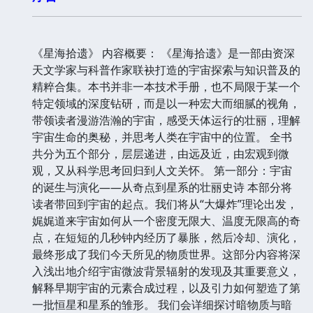
《星海拾遗》 内容概要： 《星海拾遗》是一部由资深
天文学家与科普作家联袂打造的宇宙探索与知识普及的
精粹合集。本书并非一本技术手册，也不局限于某一个
特定领域的深度钻研，而是以一种宏大而细腻的视角，
带领读者漫游浩瀚的宇宙，感受天体运行的壮丽，理解
宇宙生命的奥秘，并思考人类在宇宙中的位置。 全书
共分为五个部分，层层递进，由远及近，由宏观到微
观，又从科学思考回归到人文关怀。 第一部分：宇宙
的诞生与演化——从奇点到星系的壮丽史诗 本部分将
读者带回到宇宙的起点。我们将从“大爆炸”理论出发，
娓娓道来宇宙如何从一个密度无限大、温度无限高的奇
点，在短短的几秒钟内经历了暴胀，然后冷却、演化，
最终形成了我们今天所见的物质世界。这部分内容将深
入浅出地介绍宇宙微波背景辐射的发现及其重要意义，
解释早期宇宙的元素合成过程，以及引力如何塑造了第
一批恒星和星系的雏形。 我们会详细探讨暗物质与暗