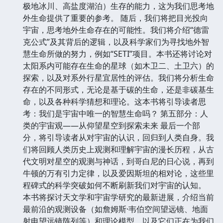
极地冰川、高盐度湖泊）生存的能力，这为我们思考地
外生命提供了重要的参考。 随后，我们将把目光投向
宇宙，思考地外生命存在的可能性。我们将介绍“德雷
克公式”及其背后的逻辑，以及科学家们为寻找地外智
慧生命所做的努力，例如“SETI”项目。本书还将讨论对
太阳系内可能存在生命的星球（如木卫二、土卫六）的
探索，以及对系外行星宜居性的评估。我们将分析生命
存在的不同形式，无论是基于碳的生命，还是非碳基生
命，以及各种科学猜想和理论。这本书将引导读者思
考：我们是宇宙中唯一的智慧生命吗？ 第五部分：人
类的宇宙观——从仰望星空到探索未来 最后一个部
分，将引导读者从对宇宙的认识，回归到人类自身。我
们将回顾人类历史上观测和理解宇宙的漫长历程，从古
代文明对星空的观测与神话，到哥白尼的日心说，再到
牛顿的万有引力定律，以及爱因斯坦的相对论，这些里
程碑式的科学突破如何不断刷新我们对宇宙的认知。
本书将探讨天文学和宇宙学研究的最新进展，介绍当前
最前沿的观测设备（如詹姆斯·韦伯空间望远镜、地面
射电望远镜阵列等）和理论模型，以及它们正在为我们