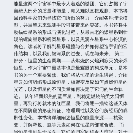
能量这两个宇宙学中最令人着迷的谜团。它们占据了宇
宙绝大部分的质量和能量，却又难以直接观测。本书将
回顾科学家们为寻找它们所做的努力，介绍各种理论模
型，并展望未来观测手段可能带来的突破。本书还将生
动描绘星系的形成与演化过程，从最古老的矮星系到壮
观的螺旋星系和椭圆星系，以及黑洞在星系中心扮演的
角色。读者将了解到星系碰撞与合并如何塑造宇宙的宏
伟结构，以及我们银河系的过去、现在与未来。 第二
部分：恒星的生命周期——从燃烧的火焰到寂灭的余烬
恒星，作为宇宙中最基本也是最耀眼的构成单元，是本
书的另一个重要聚焦。我们将从恒星的诞生讲起，介绍
星云如何坍缩形成原恒星，核聚变反应如何点燃恒星的
光芒，以及恒星的不同质量如何决定了它们的生命轨
迹。 从年轻而炽热的蓝巨星，到稳定燃烧的类太阳恒
星，再到行将就木的红巨星，我们将逐一描绘这些天体
在不同阶段的形态特征、物理属性以及它们所经历的戏
剧性变化。本书将详细阐述恒星的能量来源——核聚
变，并解释氢、氦等元素如何在恒星内部被合成。 而
当恒星走到生命尽头，它们的归宿同样令人惊叹。对于