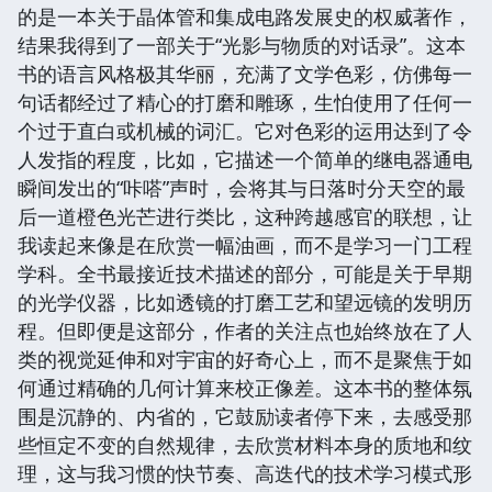
的是一本关于晶体管和集成电路发展史的权威著作，
结果我得到了一部关于“光影与物质的对话录”。这本
书的语言风格极其华丽，充满了文学色彩，仿佛每一
句话都经过了精心的打磨和雕琢，生怕使用了任何一
个过于直白或机械的词汇。它对色彩的运用达到了令
人发指的程度，比如，它描述一个简单的继电器通电
瞬间发出的“咔嗒”声时，会将其与日落时分天空的最
后一道橙色光芒进行类比，这种跨越感官的联想，让
我读起来像是在欣赏一幅油画，而不是学习一门工程
学科。全书最接近技术描述的部分，可能是关于早期
的光学仪器，比如透镜的打磨工艺和望远镜的发明历
程。但即便是这部分，作者的关注点也始终放在了人
类的视觉延伸和对宇宙的好奇心上，而不是聚焦于如
何通过精确的几何计算来校正像差。这本书的整体氛
围是沉静的、内省的，它鼓励读者停下来，去感受那
些恒定不变的自然规律，去欣赏材料本身的质地和纹
理，这与我习惯的快节奏、高迭代的技术学习模式形