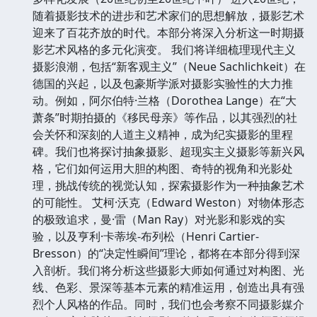
随着摄影技术的进步和艺术家们的思想解放，摄影艺术
迎来了百花齐放的时代。本部分将深入分析这一时期摄
影艺术风格的多元化演变。 我们将详细梳理现代主义
摄影浪潮，包括“新客观主义”（Neue Sachlichkeit）在
德国的兴起，以及包豪斯学派对摄影实验性的大力推
动。例如，阿尔伯特·兰格（Dorothea Lange）在“大
萧条”时期拍摄的《移民母亲》等作品，以其强烈的社
会关怀和深刻的人道主义精神，成为纪实摄影的里程
碑。我们也将探讨抽象摄影、超现实主义摄影等新兴风
格，它们如何运用大胆的构图、奇特的视角和光影处
理，挑战传统的视觉认知，探索摄影作为一种抽象艺术
的可能性。 艾柯·沃克（Edward Weston）对物体形态
的极致追求，曼·雷（Man Ray）对光影和影戏的实
验，以及亨利·卡蒂埃-布列松（Henri Cartier-
Bresson）的“决定性瞬间”理论，都将在本部分得到深
入剖析。我们将分析这些摄影大师如何通过对构图、光
线、色彩、景深等基本元素的精准运用，创造出具有强
烈个人风格的作品。同时，我们也会考察不同摄影媒介