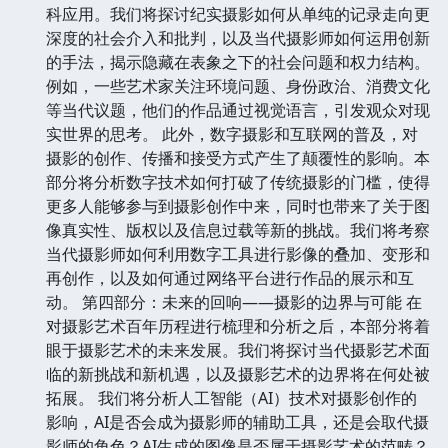
科应用。我们将探讨纪实摄影如何从单纯的记录走向更
深度的社会介入和批判，以及当代摄影师如何运用创新
的手法，揭示隐藏在表象之下的社会问题和权力结构。
例如，一些艺术家关注环境问题、身份政治、消费文化
等当代议题，他们的作品通过视觉语言，引发观众对现
实世界的思考。 此外，数字摄影和互联网的普及，对
摄影的创作、传播和接受方式产生了颠覆性的影响。本
部分将分析数字技术如何打破了传统摄影的门槛，使得
更多人能够参与到摄影创作中来，同时也带来了关于图
像真实性、版权以及信息过载等新的挑战。我们将考察
当代摄影师如何利用数字工具进行影像的叠加、变形和
再创作，以及如何通过网络平台进行作品的展示和互
动。 第四部分：未来的回响——摄影的边界与可能 在
对摄影艺术百年历程进行梳理和分析之后，本部分将着
眼于摄影艺术的未来发展。我们将探讨当代摄影艺术面
临的新挑战和新机遇，以及摄影艺术的边界将在何处被
拓展。 我们将分析人工智能（AI）技术对摄影创作的
影响，AI是否会成为摄影师的辅助工具，还是会取代摄
影师的角色？AI生成的图像是否属于摄影艺术的范畴？