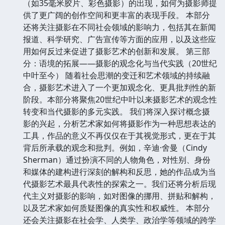
（如35毫米胶片、彩色摄影）的出现，如何为摄影师提
供了更广阔的创作空间和更丰富的表现手段。 本部分
还将关注摄影在不同社会领域的影响力，包括其在新闻
报道、科学研究、广告宣传等方面的应用，以及这些应
用如何反过来促进了摄影艺术的创新和发展。 第三部
分：语境的拓展——摄影的观念化与当代实践（20世纪
中叶至今） 随着社会思潮的变迁和艺术领域的持续融
合，摄影艺术进入了一个更加观念化、更具批判性的新
阶段。本部分将聚焦20世纪中叶以来摄影艺术的观念性
转变和当代摄影的多元实践。 我们将深入探讨概念摄
影的兴起，分析艺术家如何将摄影作为一种思想表达的
工具，作品的意义不再仅仅在于其视觉形式，更在于其
背后所承载的观念和批判。例如，辛迪·舍曼（Cindy
Sherman）通过扮演不同的人物角色，对性别、身份
和媒体的建构进行深刻的解构和反思，她的作品成为当
代摄影艺术最具代表性的探索之一。我们还将分析后现
代主义对摄影的影响，如对图像的挪用、拼贴和解构，
以及艺术家如何质疑图像的真实性和权威性。 本部分
还会关注摄影在社会学、人类学、政治学等领域的跨学