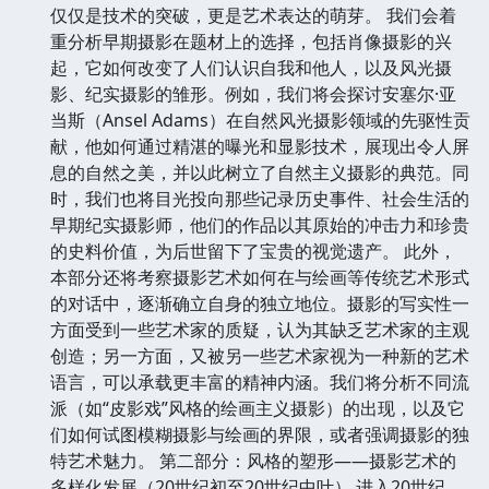
仅仅是技术的突破，更是艺术表达的萌芽。 我们会着
重分析早期摄影在题材上的选择，包括肖像摄影的兴
起，它如何改变了人们认识自我和他人，以及风光摄
影、纪实摄影的雏形。例如，我们将会探讨安塞尔·亚
当斯（Ansel Adams）在自然风光摄影领域的先驱性贡
献，他如何通过精湛的曝光和显影技术，展现出令人屏
息的自然之美，并以此树立了自然主义摄影的典范。同
时，我们也将目光投向那些记录历史事件、社会生活的
早期纪实摄影师，他们的作品以其原始的冲击力和珍贵
的史料价值，为后世留下了宝贵的视觉遗产。 此外，
本部分还将考察摄影艺术如何在与绘画等传统艺术形式
的对话中，逐渐确立自身的独立地位。摄影的写实性一
方面受到一些艺术家的质疑，认为其缺乏艺术家的主观
创造；另一方面，又被另一些艺术家视为一种新的艺术
语言，可以承载更丰富的精神内涵。我们将分析不同流
派（如“皮影戏”风格的绘画主义摄影）的出现，以及它
们如何试图模糊摄影与绘画的界限，或者强调摄影的独
特艺术魅力。 第二部分：风格的塑形——摄影艺术的
多样化发展（20世纪初至20世纪中叶） 进入20世纪，