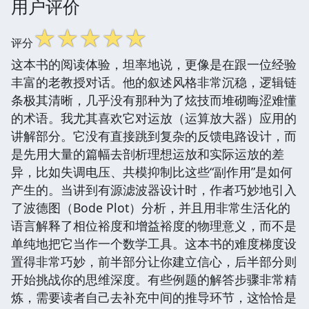
用户评价
☆
☆
☆
☆
☆
评分
这本书的阅读体验，坦率地说，更像是在跟一位经验
丰富的老教授对话。他的叙述风格非常沉稳，逻辑链
条极其清晰，几乎没有那种为了炫技而堆砌晦涩难懂
的术语。我尤其喜欢它对运放（运算放大器）应用的
讲解部分。它没有直接跳到复杂的反馈电路设计，而
是先用大量的篇幅去剖析理想运放和实际运放的差
异，比如失调电压、共模抑制比这些“副作用”是如何
产生的。当讲到有源滤波器设计时，作者巧妙地引入
了波德图（Bode Plot）分析，并且用非常生活化的
语言解释了相位裕度和增益裕度的物理意义，而不是
单纯地把它当作一个数学工具。这本书的难度梯度设
置得非常巧妙，前半部分让你建立信心，后半部分则
开始挑战你的思维深度。有些例题的解答步骤非常精
炼，需要读者自己去补充中间的推导环节，这恰恰是