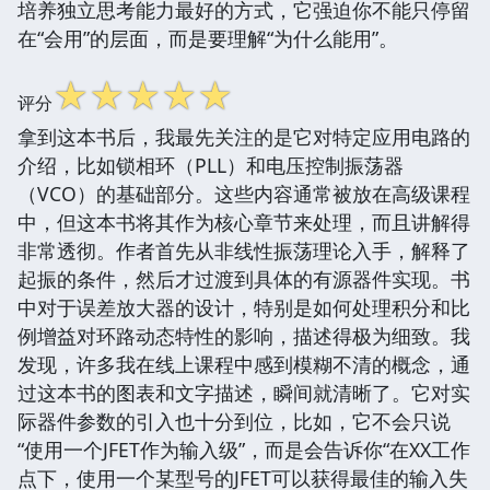
培养独立思考能力最好的方式，它强迫你不能只停留
在“会用”的层面，而是要理解“为什么能用”。
☆
☆
☆
☆
☆
评分
拿到这本书后，我最先关注的是它对特定应用电路的
介绍，比如锁相环（PLL）和电压控制振荡器
（VCO）的基础部分。这些内容通常被放在高级课程
中，但这本书将其作为核心章节来处理，而且讲解得
非常透彻。作者首先从非线性振荡理论入手，解释了
起振的条件，然后才过渡到具体的有源器件实现。书
中对于误差放大器的设计，特别是如何处理积分和比
例增益对环路动态特性的影响，描述得极为细致。我
发现，许多我在线上课程中感到模糊不清的概念，通
过这本书的图表和文字描述，瞬间就清晰了。它对实
际器件参数的引入也十分到位，比如，它不会只说
“使用一个JFET作为输入级”，而是会告诉你“在XX工作
点下，使用一个某型号的JFET可以获得最佳的输入失