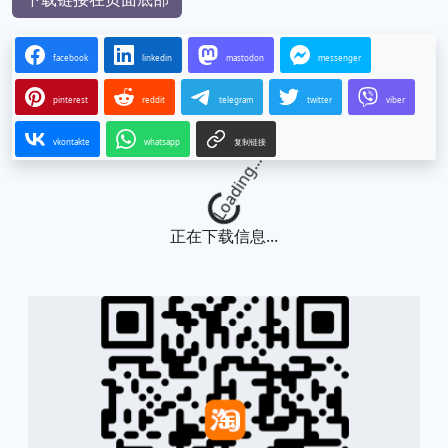
facebook
linkedin
mastodon
messenger
pinterest
reddit
telegram
twitter
viber
vkontakte
whatsapp
复制链接
Loading...
正在下载信息...