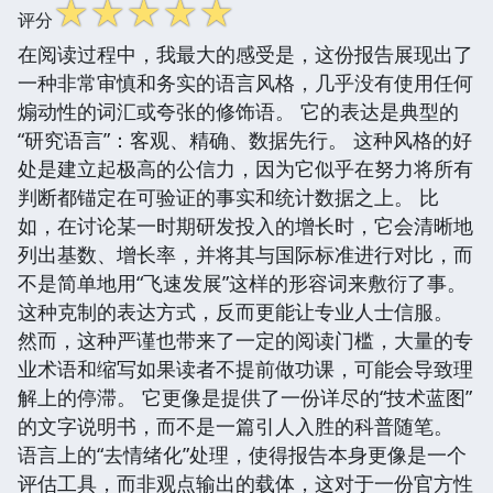
☆
☆
☆
☆
☆
评分
在阅读过程中，我最大的感受是，这份报告展现出了
一种非常审慎和务实的语言风格，几乎没有使用任何
煽动性的词汇或夸张的修饰语。 它的表达是典型的
“研究语言”：客观、精确、数据先行。 这种风格的好
处是建立起极高的公信力，因为它似乎在努力将所有
判断都锚定在可验证的事实和统计数据之上。 比
如，在讨论某一时期研发投入的增长时，它会清晰地
列出基数、增长率，并将其与国际标准进行对比，而
不是简单地用“飞速发展”这样的形容词来敷衍了事。
这种克制的表达方式，反而更能让专业人士信服。
然而，这种严谨也带来了一定的阅读门槛，大量的专
业术语和缩写如果读者不提前做功课，可能会导致理
解上的停滞。 它更像是提供了一份详尽的“技术蓝图”
的文字说明书，而不是一篇引人入胜的科普随笔。
语言上的“去情绪化”处理，使得报告本身更像是一个
评估工具，而非观点输出的载体，这对于一份官方性