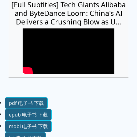
[Full Subtitles] Tech Giants Alibaba
and ByteDance Loom: China's AI
Delivers a Crushing Blow as U...
pdf 电子书 下载
epub 电子书 下载
mobi 电子书 下载