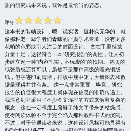
质的研究成果来说，或许是最恰当的姿态。
☆
☆
☆
☆
☆
评分
这本书的装帧设计，嗯，说实话，挺朴实无华的，就
像那种老一辈学者们青睐的严肃学术专著，没有太多
花哨的色彩或引人注目的封面设计。 拿在手里感觉
分量十足，这很符合一本“研究报告”的调性，让人初
步建立起一种“内容扎实，不玩虚的”的预期。 内页的
纸张质感还算可以，虽然不是那种高级的哑光铜版
纸，但字迹印刷清晰，排版中规中矩，大量图表和数
据呈现得井井有条。 这一点非常重要，毕竟，研究
报告的价值很大程度上就体现在信息的准确传递上。
我注意到它采用了不少图文混排的方式来解释复杂的
概念，这在一定程度上缓解了纯文字带来的枯燥感，
使得阅读体验不至于完全陷入那种教科书式的沉闷。
不过，对于普通读者来说，这种设计风格可能显得有
些“学术化过头”了，缺乏一些现代出版物试图营造的