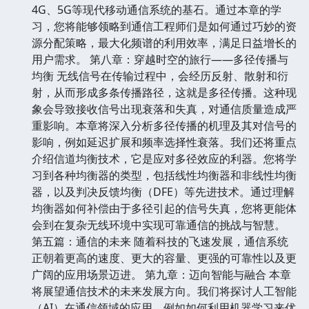
4G、5G等现代移动通信系统的基石。通过本章的学
习，您将能够领略到通信工程师们是如何通过巧妙的资
源分配策略，最大化频谱的利用效率，满足日益增长的
用户需求。 第八章：穿越时空的旅行——多径传播与
均衡 无线信号在传输过程中，会经历反射、散射和衍
射，从而形成多条传播路径，这就是多径传播。这种现
象会导致接收信号出现衰落和失真，对通信质量造成严
重影响。本章将深入分析多径传播的机理及其对信号的
影响，例如延迟扩展和频率选择性衰落。我们还将重点
介绍信道均衡技术，它是应对多径效应的利器。您将学
习到各种均衡器的类型，包括线性均衡器和非线性均衡
器，以及判决反馈均衡（DFE）等先进技术。通过理解
均衡器如何补偿由于多径引起的信号失真，您将更能体
会到在复杂无线环境中实现可靠通信的挑战与智慧。
第五篇：通信的未来 随着科技的飞速发展，通信系统
正朝着更高的速度、更大的容量、更强的可靠性以及更
广阔的应用场景迈进。 第九章：迈向智能与融合 本章
将展望通信技术的未来发展方向。我们将探讨人工智能
（AI）在通信领域的应用，例如如何利用机器学习来优