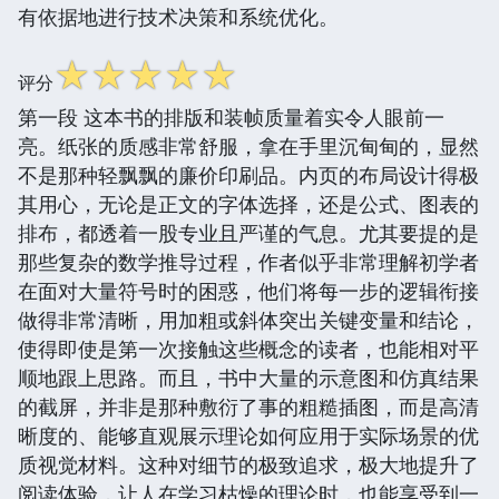
有依据地进行技术决策和系统优化。
☆
☆
☆
☆
☆
评分
第一段 这本书的排版和装帧质量着实令人眼前一
亮。纸张的质感非常舒服，拿在手里沉甸甸的，显然
不是那种轻飘飘的廉价印刷品。内页的布局设计得极
其用心，无论是正文的字体选择，还是公式、图表的
排布，都透着一股专业且严谨的气息。尤其要提的是
那些复杂的数学推导过程，作者似乎非常理解初学者
在面对大量符号时的困惑，他们将每一步的逻辑衔接
做得非常清晰，用加粗或斜体突出关键变量和结论，
使得即使是第一次接触这些概念的读者，也能相对平
顺地跟上思路。而且，书中大量的示意图和仿真结果
的截屏，并非是那种敷衍了事的粗糙插图，而是高清
晰度的、能够直观展示理论如何应用于实际场景的优
质视觉材料。这种对细节的极致追求，极大地提升了
阅读体验，让人在学习枯燥的理论时，也能享受到一