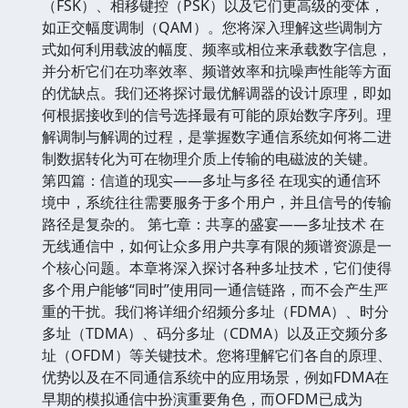
（FSK）、相移键控（PSK）以及它们更高级的变体，
如正交幅度调制（QAM）。您将深入理解这些调制方
式如何利用载波的幅度、频率或相位来承载数字信息，
并分析它们在功率效率、频谱效率和抗噪声性能等方面
的优缺点。我们还将探讨最优解调器的设计原理，即如
何根据接收到的信号选择最有可能的原始数字序列。理
解调制与解调的过程，是掌握数字通信系统如何将二进
制数据转化为可在物理介质上传输的电磁波的关键。
第四篇：信道的现实——多址与多径 在现实的通信环
境中，系统往往需要服务于多个用户，并且信号的传输
路径是复杂的。 第七章：共享的盛宴——多址技术 在
无线通信中，如何让众多用户共享有限的频谱资源是一
个核心问题。本章将深入探讨各种多址技术，它们使得
多个用户能够“同时”使用同一通信链路，而不会产生严
重的干扰。我们将详细介绍频分多址（FDMA）、时分
多址（TDMA）、码分多址（CDMA）以及正交频分多
址（OFDM）等关键技术。您将理解它们各自的原理、
优势以及在不同通信系统中的应用场景，例如FDMA在
早期的模拟通信中扮演重要角色，而OFDM已成为