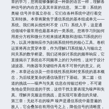
章的学习，您将能够像解读一种新的语言一样，理解各
种信号的内在含义及其丰富的信息。 第二章：系统的
奥秘 信号并非孤立存在，它们在各种系统中进行着交
互和转换。本章将聚焦于通信系统的基本组成单元——
系统。我们将从线性时不变（LTI）系统入手，这是通
信领域中最常用也最基本的一类系统。您将学习到如何
用差分方程和微分方程来描述离散和连续LTI系统的行
为，以及冲激响应作为刻画系统特性的核心工具。卷积
运算将再次贯穿本章，作为理解LTI系统输入与输出之
间关系的数学桥梁。我们还将探讨系统的频率响应，它
直接揭示了系统在不同频率上的行为特性，这对于设计
滤波器、均衡器等关键组件具有不可替代的意义。此
外，本章还会涉及一些非线性系统和时变系统的基本概
念，为后续更复杂的通信场景打下基础。 第二篇：信
道的挑战——噪声与失真 信息在传输过程中，不可避
免地会受到信道的干扰，这些干扰主要表现为噪声和失
真。理解并克服这些挑战，是实现可靠通信的关键。
第三章：无处不在的噪声 噪声是通信系统中最普遍的
敌人，它会叠加在有用信号之上，降低信号的清晰度，