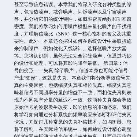
甚至导致信息错误。本章我们将深入研究各种类型的噪
声，包括热噪声、散弹噪声、闪烁噪声以及宇宙噪声
等，并分析它们的统计特性，如概率密度函数和功率谱
密度。我们将学习如何用噪声模型来量化噪声的干扰程
度，并理解信噪比（SNR）这一核心指标的含义及其重
要性。此外，本章还会探讨如何在系统设计中采取措施
来抑制噪声，例如优化天线设计、选择低噪声放大器
等。您将认识到，虽然无法完全消除噪声，但通过巧妙
的设计和处理，可以将其影响降至最低。 第四章：信
号的变形——失真 除了噪声，信道本身也可能对信号
产生“变形”，这就是失真。本章我们将分析导致信号失
真的主要因素，包括幅度失真和相位失真。幅度失真意
味着信号不同频率分量的增益不一致，而相位失真则表
现为不同频率分量的延迟不一致。这两种失真都会导致
原始信号的波形发生改变，影响信息的准确还原。我们
将学习如何通过分析系统的频率响应来诊断和评估失真
情况，并探讨几种常见的失真补偿技术，如均衡器。您
将了解到，在实际通信系统中，如何通过设计精心调整
的滤波器来抵消或减小信道带来的失真，从而保证信息