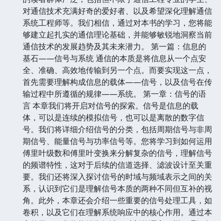
对通信技术充满好奇的爱好者、以及希望深化理解通信
系统工程师等。我们相信，通过对本书的学习，您将能
够建立起扎实的通信理论基础，并能够敏锐地洞察当前
通信技术的发展趋势及其未来潜力。 第一篇：信息的
基石——信号与系统 通信的本质是将信息从一个点安
全、准确、高效地传输到另一个点。而要实现这一点，
首先需要理解构成信息的载体——信号，以及信号在传
输过程中所遵循的规律——系统。 第一章：信号的语
言 本章我们将开启对信号的探索。信号是信息的载
体，可以是连续的模拟信号，也可以是离散的数字信
号。我们将详细介绍信号的分类，包括周期信号与非周
期信号、能量信号与功率信号等。您将学习到如何运用
傅里叶级数和傅里叶变换来分解复杂的信号，理解信号
的频谱特性，这对于后续的信道选择、滤波设计至关重
要。我们还将深入探讨信号的时域与频域表示之间的关
系，认识到它们是理解信号本质的两种不同但互补的视
角。此外，本章还会介绍一些重要的信号处理工具，如
卷积，以及它们在理解系统响应中的核心作用。通过本