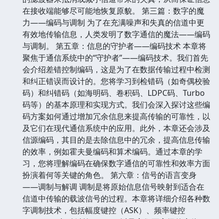
在接收端能够尽可能地恢复原貌。 第三篇：数字的魔
力——编码与调制 为了在充满噪声和失真的信道中更
有效地传输信息，人类发明了数字通信的魔法——编码
与调制。 第五章：信息的守护者——编码技术 本章将
聚焦于通信系统中的“守护者”——编码技术。我们首先
会介绍差错控制编码，这是为了在数据传输过程中检测
和纠正错误而设计的。您将学习到检错码（如奇偶校验
码）和纠错码（如海明码、卷积码、LDPC码、Turbo
码等）的基本原理和实现方式。我们会深入探讨这些编
码方案如何通过增加冗余信息来提高传输的可靠性，以
及它们在现代通信系统中的应用。此外，本章还会涉及
信源编码，其目的是去除信息中的冗余，提高信息传输
的效率，例如霍夫曼编码和算术编码。通过本章的学
习，您将理解编码在确保数字通信的可靠性和效率方面
扮演着何等关键的角色。 第六章：信号的语言变身
——调制与解调 调制是将原始信息信号映射到适合在
信道中传输的载波信号的过程。本章将详细介绍各种数
字调制技术，包括幅度键控（ASK）、频率键控