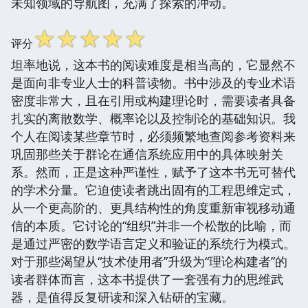
未知领域的导航图，充满了探索的冲动。
☆
☆
☆
☆
☆
评分
坦率地说，这本书的阅读难度是相当高的，它显然不
是面向非专业人士的科普读物。书中涉及的专业术语
密度非常大，且在引用或构建理论时，需要读者具备
扎实的离散数学、概率论以及控制论的基础知识。我
个人在阅读某些章节时，必须频繁地查阅参考资料来
巩固那些关于群论在通信系统应用中的具体映射关
系。然而，正是这种严谨性，赋予了这本书无可替代
的学术分量。它迫使读者跳出固有的工程思维定式，
从一个更高阶的、更具结构性的角度重新审视移动通
信的本质。它讨论的“组织”并非一个松散的比喻，而
是通过严密的数学语言定义和验证的系统行为模式。
对于那些渴望从“技术使用者”升级为“理论构建者”的
读者群体而言，这本书提供了一套强有力的思维武
器，是值得反复研读和深入钻研的宝藏。