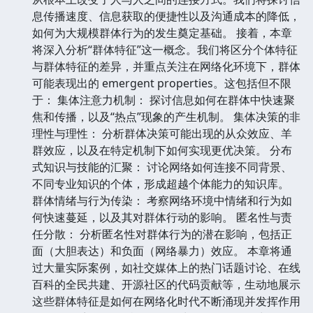
息传播速度、信息获取的便捷性以及沟通成本的降低，
如何为大规模群体行为的发生奠定基础。 接着，本章
将深入分析“群体特征”这一概念。我们将区分个体特征
与群体特征的差异，并重点关注在网络化环境下，群体
可能表现出的 emergent properties。这包括但不限
于： 集体注意力机制： 探讨信息如何在群体中快速聚
焦和传播，以及“热点”现象的产生机制。 集体决策的非
理性与理性： 分析群体决策可能出现的从众效应、羊
群效应，以及在特定机制下如何实现更优决策。 分布
式知识与技能的汇聚： 讨论网络如何连接不同背景、
不同专业知识的个体，形成超越个体能力的知识库。
群体情绪与行为传染： 考察网络环境中情绪和行为如
何快速蔓延，以及其对群体行动的影响。 匿名性与责
任分散： 分析匿名性对群体行为的潜在影响，包括正
面（大胆表达）和负面（网络暴力）效应。 本章将通
过大量实际案例，如社交媒体上的热门话题讨论、在线
百科的全民共建、开源社区的代码贡献等，生动地展示
这些群体特征是如何在网络化时代不断涌现并发挥作用