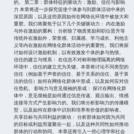
的。 第二章：群体特征的驱动力：激励、信任与影响
力 本章将进一步探究促使个体参与到群体活动中来的
深层原因，以及这些原因如何在网络化环境中被放大和
重塑。我们将聚焦于以下几个关键驱动力： 内在激励
与外在激励的重构： 分析除了物质奖励和职位晋升等
传统外在激励外，荣誉感、归属感、学习成长、利他主
义等内在激励在网络化群体活动中的重要性。我们将探
讨如何设计激励机制，以有效激发个体的参与热情。
信任的建立与维系： 在信息不对称和物理隔离的网络
环境中，信任的建立尤为关键。本章将讨论不同类型的
信任（例如基于声誉的信任、基于关系的信任、基于算
法的信任）如何在网络化群体中形成，以及如何应对信
任危机。 影响力与意见领袖的形成： 探讨在网络化群
体中，意见领袖是如何通过信息传递、观点输出、情感
连接等方式产生影响力的。我们将分析影响力的传播模
型，以及如何在群体中识别和培养有价值的影响者。
共享目标与共同利益的驱动： 分析群体如何因为共同
的目标或利益而凝聚在一起，以及这种共同性如何推动
群体的行动和协同。 本章还将引入一些心理学和社会