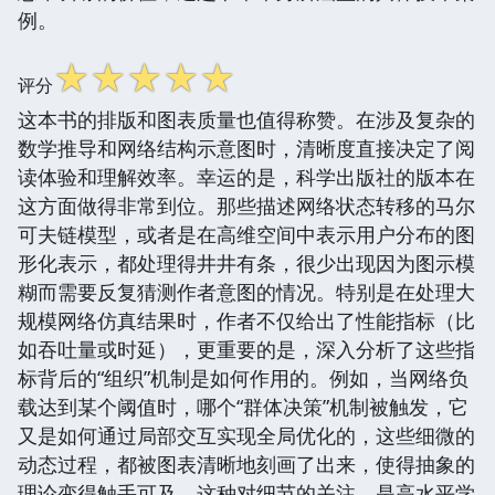
例。
☆
☆
☆
☆
☆
评分
这本书的排版和图表质量也值得称赞。在涉及复杂的
数学推导和网络结构示意图时，清晰度直接决定了阅
读体验和理解效率。幸运的是，科学出版社的版本在
这方面做得非常到位。那些描述网络状态转移的马尔
可夫链模型，或者是在高维空间中表示用户分布的图
形化表示，都处理得井井有条，很少出现因为图示模
糊而需要反复猜测作者意图的情况。特别是在处理大
规模网络仿真结果时，作者不仅给出了性能指标（比
如吞吐量或时延），更重要的是，深入分析了这些指
标背后的“组织”机制是如何作用的。例如，当网络负
载达到某个阈值时，哪个“群体决策”机制被触发，它
又是如何通过局部交互实现全局优化的，这些细微的
动态过程，都被图表清晰地刻画了出来，使得抽象的
理论变得触手可及。这种对细节的关注，是高水平学