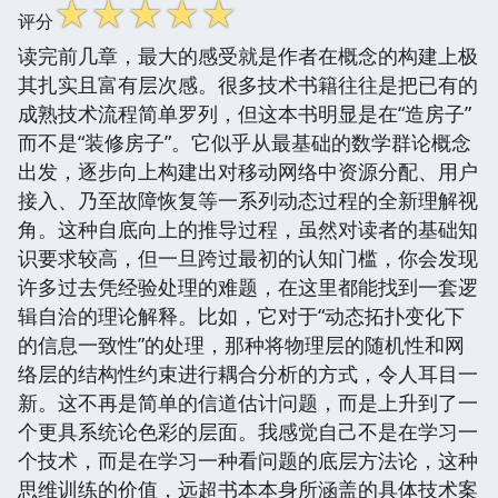
☆
☆
☆
☆
☆
评分
读完前几章，最大的感受就是作者在概念的构建上极
其扎实且富有层次感。很多技术书籍往往是把已有的
成熟技术流程简单罗列，但这本书明显是在“造房子”
而不是“装修房子”。它似乎从最基础的数学群论概念
出发，逐步向上构建出对移动网络中资源分配、用户
接入、乃至故障恢复等一系列动态过程的全新理解视
角。这种自底向上的推导过程，虽然对读者的基础知
识要求较高，但一旦跨过最初的认知门槛，你会发现
许多过去凭经验处理的难题，在这里都能找到一套逻
辑自洽的理论解释。比如，它对于“动态拓扑变化下
的信息一致性”的处理，那种将物理层的随机性和网
络层的结构性约束进行耦合分析的方式，令人耳目一
新。这不再是简单的信道估计问题，而是上升到了一
个更具系统论色彩的层面。我感觉自己不是在学习一
个技术，而是在学习一种看问题的底层方法论，这种
思维训练的价值，远超书本本身所涵盖的具体技术案