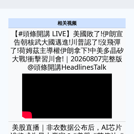
相关视频
【#頭條開講 LIVE】美國敗了!伊朗宣
告朝核武大國邁進!川普認了!沒飛彈
了!荷姆茲主導權伊朗拿下!中美多晶矽
大戰!衝擊習川會!｜20260807完整版
@頭條開講HeadlinesTalk
美股直播｜非农数据公布后，AI芯片