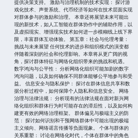
提供决策支持。 激励与治理机制的技术实现： 探讨游
戏化技术、声誉系统、代币经济等如何在技术层面实现
对群体参与的激励和治理。 本章还将展望未来可能出
现的新技术，如人工智能在群体协作中的辅助作用，以
及虚拟现实、增强现实技术如何进一步模糊线上线下界
限，丰富群体互动体验。 第五章：社会与伦理考量：
挑战与未来展望 任何技术的进步和组织模式的演变都
伴随着深刻的社会和伦理影响。本章将从更广阔的视
角，探讨群体特征与网络化组织带来的挑战和机遇。
数字鸿沟与公平性： 分析网络化组织可能加剧的数字
鸿沟问题，以及如何确保不同群体能够公平地参与和受
益。 信息安全与隐私保护： 探讨在群体信息共享和数
据分析过程中，如何保障个人隐私和信息安全。 网络
治理与法律法规： 分析现有的法律法规在面对新兴网
络化组织和群体行为时可能存在的滞后性，以及如何构
建更有效的网络治理框架。 群体偏见与极端主义的防
范： 探讨如何识别和干预网络群体中可能出现的极端
主义倾向、网络谣言传播等负面现象。 个体与群体的
关系重塑： 讨论在网络化时代，个体在群体中的角色