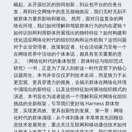
崛起。从开源社区的协同创新，到众包平台的任务分
发，再到社交网络中的意见领袖效应，我们无时无刻不
被群体力量所影响和驱动。 然而，面对日益复杂的网
络化环境，我们如何理解和驾驭群体行为的内在逻辑？
如何识别和利用群体所展现出的独特特征？如何构建和
优化适应网络化时代的组织结构和运作机制？这些问题
对于企业管理者、政策制定者、社会活动家乃至每一个
在网络世界中活动的个体来说，都具有至关重要的意
义。 《网络化时代的集体智慧：群体特征与组织范式
研究》一书，正是为了深入剖析这一时代背景下的核心
议题而生。本书并非仅仅罗列技术名词，而是致力于从
更宏观、更具穿透力的视角，去揭示群体在网络化环境
中涌现出的新特征，以及这些特征如何驱动组织模式的
演进。本书旨在为读者提供一个理解和应对网络化组织
挑战的全新框架，引导我们更好地 Harness 群体智
慧，实现更高效、更具创新性的发展。 第一章：网络
化时代的群体涌现：从个体到集体 本章将首先回顾信
息技术发展简史，重点关注互联网和移动通信技术如何
从根本上改变了人与人之间的连接方式。我们将探讨信