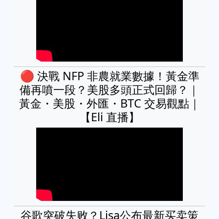
🔴 決戰 NFP 非農就業數據！黃金準
備再噴一段？美股多頭正式回歸？｜
黃金・美股・外匯・BTC 交易觀點｜
【Eli 直播】
谷歌突破失败？Lisa公布最新买卖策