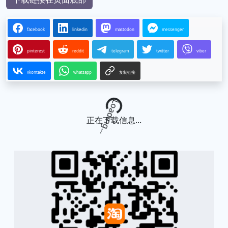
facebook
linkedin
mastodon
messenger
pinterest
reddit
telegram
twitter
viber
vkontakte
whatsapp
复制链接
Loading...
正在下载信息...