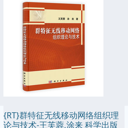
{RT}群特征无线移动网络组织理
论与技术-王芙蓉,涂来 科学出版