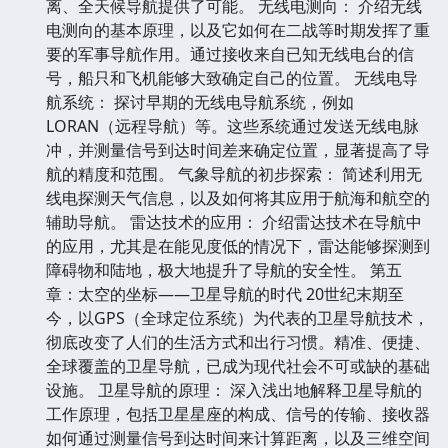
离、全天候导航提供了可能。 无线电测向： 介绍无线
电测向的基本原理，以及它如何在二战等时期发挥了重
要的军事导航作用。通过接收来自已知无线电台的信
号，船只和飞机能够大致确定自己的位置。 无线电导
航系统： 探讨早期的无线电导航系统，例如
LORAN（远程导航）等。这些系统通过发送无线电脉
冲，并测量信号到达时间差来确定位置，显著提高了导
航的精度和范围。 气象导航的初步探索： 简述利用无
线电探测天气信息，以及如何将其应用于航海和航空的
辅助导航。 雷达技术的应用： 介绍雷达技术在导航中
的应用，尤其是在能见度低的情况下，雷达能够探测到
障碍物和陆地，极大地提升了导航的安全性。 第五
章：太空的坐标——卫星导航的时代 20世纪末期至
今，以GPS（全球定位系统）为代表的卫星导航技术，
彻底改变了人们的生活方式和出行习惯。精准、便捷、
全球覆盖的卫星导航，已成为现代社会不可或缺的基础
设施。 卫星导航的原理： 深入浅出地解释卫星导航的
工作原理，包括卫星星座的构成、信号的传输、接收器
如何通过测量信号到达时间来计算距离，以及三维空间