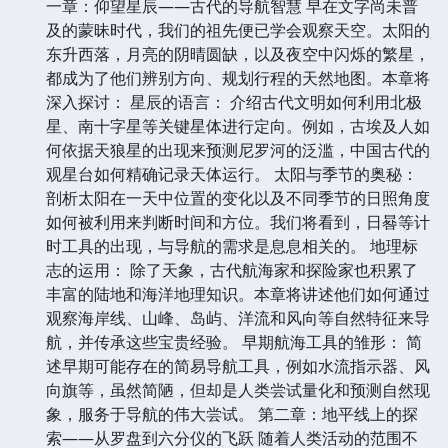
一章：仰望星辰——古代的导航智慧 早在文字尚未普
及的蒙昧时代，我们的祖先便已学会观察天空。太阳的
东升西落，月亮的阴晴圆缺，以及夜空中闪烁的繁星，
都成为了他们辨别方向、规划行程的天然地图。本章将
深入探讨： 星辰的语言： 介绍古代文明如何利用北极
星、南十字星等关键星体进行定向。例如，古埃及人如
何依据天狼星的出现来预测尼罗河的泛滥，中国古代的
观星台如何精确记录天体运行。 太阳与季节的奥秘：
剖析太阳在一天中位置的变化以及不同季节的日照角度
如何被利用来判断时间和方位。我们将看到，日晷等计
时工具的出现，与导航的需求是息息相关的。 地理标
志的运用： 除了天象，古代航海家和探险家也积累了
丰富的陆地和海洋地理知识。本章将讲述他们如何通过
观察海岸线、山峰、岛屿、洋流和风向等自然特征来导
航，并传承这些宝贵经验。 早期航海工具的雏形： 简
述早期可能存在的简易导航工具，例如水流指示器、风
向旗等，虽然简陋，但却是人类尝试量化和预测自然现
象，服务于导航的伟大尝试。 第二章：地平线上的探
索——从罗盘到六分仪的飞跃 随着人类活动的范围不