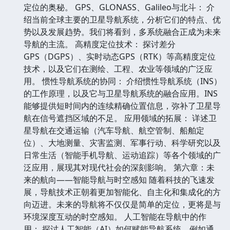
定位的奥秘。 GPS、GLONASS、Galileo与北斗： 介
绍当前全球主要的卫星导航系统，分析它们的特点、优
势以及发展趋势。我们将看到，多系统融合正成为未来
导航的主流。 高精度定位技术： 探讨差分
GPS（DGPS）、实时动态GPS（RTK）等高精度定位
技术，以及它们在测绘、工程、农业等领域的广泛应
用。 惯性导航系统的协同： 介绍惯性导航系统（INS）
的工作原理，以及它与卫星导航系统的融合应用。INS
能够提供短时间内的连续精确位置信息，弥补了卫星导
航在信号遮挡区域的不足。 应用领域的拓展： 详述卫
星导航在交通运输（汽车导航、航空管制、船舶定
位）、大地测量、灾害监测、军事行动、科学研究以及
日常生活（智能手机导航、运动追踪）等各个领域的广
泛应用，展现其对现代社会的深刻影响。 第六章：未
来的航向——智能导航与时空感知 随着科技的飞速发
展，导航技术正朝着更加智能化、自主化和集成化的方
向迈进。未来的导航将不仅仅是简单的定位，更将是与
环境深度互动的时空感知。 人工智能在导航中的作
用： 探讨人工智能（AI）如何赋能导航系统，例如通