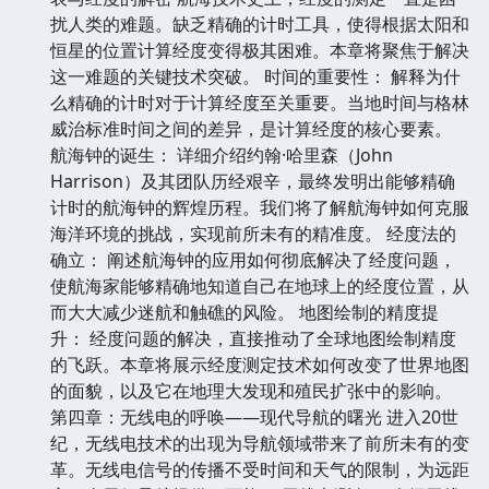
扰人类的难题。缺乏精确的计时工具，使得根据太阳和
恒星的位置计算经度变得极其困难。本章将聚焦于解决
这一难题的关键技术突破。 时间的重要性： 解释为什
么精确的计时对于计算经度至关重要。当地时间与格林
威治标准时间之间的差异，是计算经度的核心要素。
航海钟的诞生： 详细介绍约翰·哈里森（John
Harrison）及其团队历经艰辛，最终发明出能够精确
计时的航海钟的辉煌历程。我们将了解航海钟如何克服
海洋环境的挑战，实现前所未有的精准度。 经度法的
确立： 阐述航海钟的应用如何彻底解决了经度问题，
使航海家能够精确地知道自己在地球上的经度位置，从
而大大减少迷航和触礁的风险。 地图绘制的精度提
升： 经度问题的解决，直接推动了全球地图绘制精度
的飞跃。本章将展示经度测定技术如何改变了世界地图
的面貌，以及它在地理大发现和殖民扩张中的影响。
第四章：无线电的呼唤——现代导航的曙光 进入20世
纪，无线电技术的出现为导航领域带来了前所未有的变
革。无线电信号的传播不受时间和天气的限制，为远距