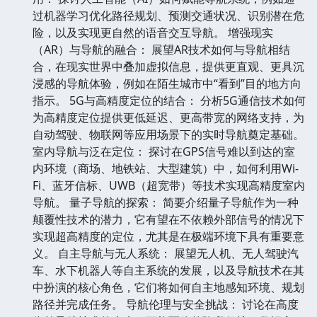
过机器学习优化路径规划、预测交通状况、识别潜在危
险，以及实现更自然的语音交互导航。 增强现实
（AR）与导航的融合： 展望AR技术如何与导航相结
合，在现实世界中叠加虚拟信息，提供更直观、更具沉
浸感的导航体验，例如在陌生城市中“看到”目的地方向
指示。 5G与高精度定位的结合： 分析5G通信技术如何
为高精度定位提供更低延迟、更高带宽的网络支持，为
自动驾驶、物联网等应用场景下的实时导航奠定基础。
室内导航与泛在定位： 探讨在GPS信号难以到达的室
内环境（商场、地铁站、大型建筑）中，如何利用Wi-
Fi、蓝牙信标、UWB（超宽带）等技术实现高精度室内
导航。 量子导航的探索： 简要介绍量子导航作为一种
颠覆性技术的潜力，它有望在不依赖外部信号的情况下
实现超高精度的定位，尤其是在极端环境下具有重要意
义。 自主导航与无人系统： 展望无人机、无人驾驶汽
车、水下机器人等自主系统的发展，以及导航技术在其
中扮演的核心角色，它们将如何自主地感知环境、规划
路径并完成任务。 导航伦理与安全挑战： 讨论在高度