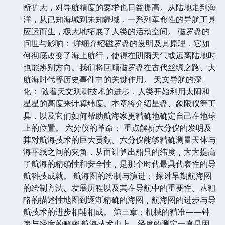
断扩大，对导航精度的要求也日益提高。从陆地走到海
洋，从已知海域到未知疆域，一系列革命性的导航工具
应运而生，极大地拓展了人类的活动空间。 磁罗盘的
问世与影响： 详细介绍磁罗盘的发明及其原理，它如
何彻底改变了海上航行，使得在阴雨天气或远离陆地时
也能辨别方向。我们将回顾磁罗盘在古代丝绸之路、大
航海时代等历史事件中的关键作用。 天文导航的深
化： 随着天文观测技术的进步，人类开始利用太阳和
星星的高度来计算纬度。本章将介绍星盘、象限仪等工
具，以及它们如何帮助航海家更精确地确定自己在地球
上的位置。 六分仪的革命： 重点解析六分仪的发明及
其对航海技术的巨大贡献。六分仪能够精确测量天体与
海平线之间的夹角，从而计算出船只的纬度，大大提高
了航海的精确性和安全性，是那个时代最具代表性的导
航科技成就。 航海图的绘制与演进： 探讨早期航海图
的绘制方法、发展历程以及其在导航中的重要性。从粗
略的描述性地图到逐渐精确的海图，航海图的进步与导
航技术的进步相辅相成。 第三章：机械的精准——钟
表与经度的解密 航海技术史上，经度的测定一直是困