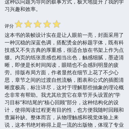
这种以问题为导向的叙事方式，极大地提升了我的学
习兴趣和效率。
☆
☆
☆
☆
☆
评分
这本书的装帧设计实在是让人眼前一亮，封面采用了
一种沉稳的深蓝色调，搭配烫金的标题字体，既有科
技感又不失古典的厚重感，很适合放在书架上作为点
缀。内页的纸张质感也相当出色，触感细腻，墨迹清
晰，即便是长时间阅读，眼睛也不会感到明显的疲
劳。排版布局方面，作者显然在细节上花了不少心
思，章节之间的过渡自然流畅，图表和公式的插图清
晰度极高，标注详尽，这对于理解那些抽象的理论概
念非常有帮助。我尤其欣赏它在章节开头设置的“学
习目标”和结尾的“核心回顾”部分，这种结构化的设
计，使得阅读过程更有目的性，也方便我随时回顾和
查漏补缺。整体而言，从物理触感和视觉体验上来
说，这本书绝对称得上是一流的出版物，体现了专业