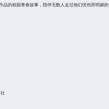
”作品的校园青春故事，陪伴无数人走过他们忧伤而明媚
至末至
：平装
016.5
版社
32