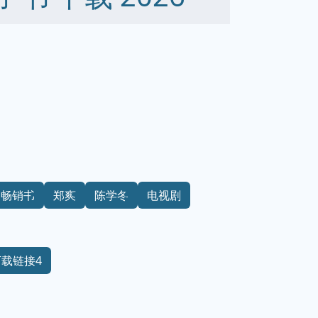
畅销书
郑爽
陈学冬
电视剧
下载链接4