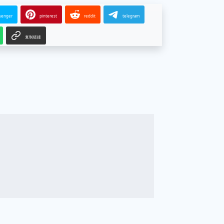
senger
pinterest
reddit
telegram
复制链接