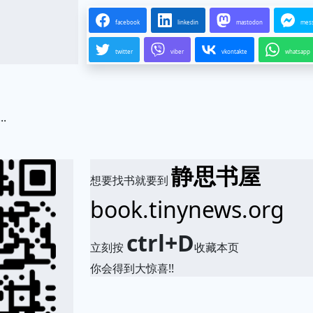
facebook
linkedin
mastodon
mes
twitter
viber
vkontakte
whatsapp
..
.
静思书屋
想要找书就要到
book.tinynews.org
ctrl+D
立刻按
收藏本页
你会得到大惊喜!!