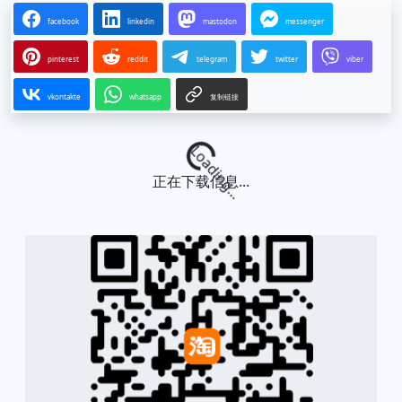
facebook
linkedin
mastodon
messenger
pinterest
reddit
telegram
twitter
viber
vkontakte
whatsapp
复制链接
Loading...
正在下载信息...