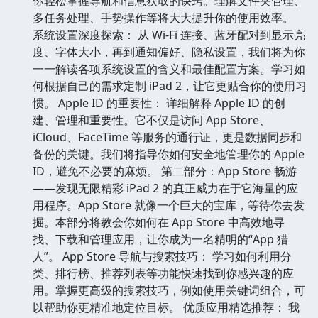
你轻松掌握导航和信息获取的诀窍。理解文件夹管理、
多任务处理、手势操作等将大大提升你的使用效率。
系统设置深度探索： 从 Wi-Fi 连接、蓝牙配对到显示亮
度、字体大小，再到通知偏好、隐私设置，我们将为你
一一解读各项系统设置的含义和最佳配置方案。学习如
何根据自己的需求定制 iPad 2，让它更贴合你的使用习
惯。 Apple ID 的重要性： 详细解释 Apple ID 的创
建、管理和重要性。它不仅是访问 App Store、
iCloud、FaceTime 等服务的通行证，更是数据同步和
备份的关键。我们将指导你如何安全地管理你的 Apple
ID，避免不必要的麻烦。 第二部分：App Store 畅游
——发现无限精彩 iPad 2 的真正威力在于它海量的应
用程序。App Store 就像一个巨大的宝库，等待你去发
掘。本部分将教会你如何在 App Store 中高效地寻
找、下载和管理应用，让你成为一名精明的“App 猎
人”。 App Store 导航与搜索技巧： 学习如何利用分
类、排行榜、推荐列表等功能快速找到你感兴趣的应
用。掌握更高级的搜索技巧，例如使用关键词组合，可
以帮助你更精准地定位目标。 优质应用精选推荐： 我