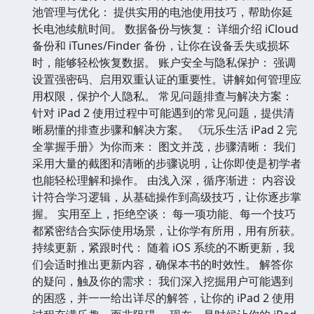
池管理与优化： 提供实用的电池使用技巧，帮助你延
长电池续航时间。 数据备份与恢复： 详细介绍 iCloud
备份和 iTunes/Finder 备份，让你在设备丢失或损坏
时，能够轻松恢复数据。 账户安全与隐私保护： 强调
设置强密码、启用双重认证的重要性。讲解如何管理应
用权限，保护个人隐私。 常见问题排查与解决方案：
针对 iPad 2 使用过程中可能遇到的常见问题，提供清
晰易懂的排查步骤和解决方案。 《玩乐生活 iPad 2 完
全掌握手册》为你而来： 图文并茂，步骤清晰： 我们
采用大量的截图和清晰的步骤说明，让你即使是初学者
也能轻松理解和操作。 由浅入深，循序渐进： 内容设
计符合学习逻辑，从基础操作到高级技巧，让你逐步掌
握。 实用至上，拒绝空谈： 每一项功能、每一个技巧
都紧密结合实际使用场景，让你学有所用，用有所获。
持续更新，紧跟时代： 随着 iOS 系统的不断更新，我
们会适时推出更新内容，确保本书的时效性。 解答你
的疑问，触及你的需求： 我们深入挖掘用户可能遇到
的困惑，并一一给出详尽的解答，让你的 iPad 2 使用