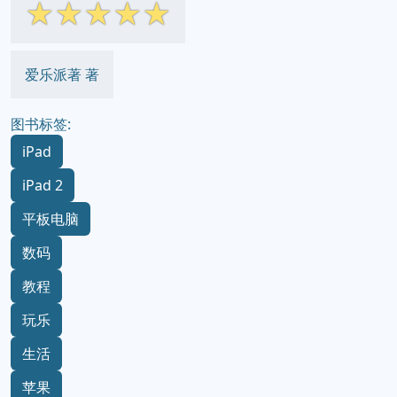
☆
☆
☆
☆
☆
爱乐派著 著
图书标签:
iPad
iPad 2
平板电脑
数码
教程
玩乐
生活
苹果