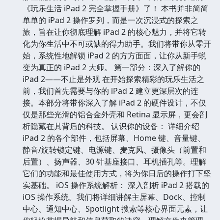
《玩乐生活 iPad 2 完全掌握手册》了！ 本书并非简简
单单的 iPad 2 操作罗列，而是一次沉浸式的探索之
旅，旨在让你彻底理解 iPad 2 的核心魅力，并将它转
化为你生活中不可或缺的得力助手。我们将带你从零开
始，系统性地解锁 iPad 2 的方方面面，让你从新手蜕
变为真正的 iPad 2 大师。 第一部分：深入了解你的
iPad 2——不止是外观 在开始探索精彩的玩乐生活之
前，我们首先需要与你的 iPad 2 建立更深层次的连
接。本部分将带你深入了解 iPad 2 的硬件设计，不仅
仅是那些光滑的铝合金外壳和 Retina 显示屏，更会剖
析隐藏在其背后的科技。 认识你的设备： 详细介绍
iPad 2 的各个部件，包括屏幕、Home 键、音量键、
静音/旋转锁定键、电源键、麦克风、摄像头（前置和
后置）、扬声器、30 针基座接口、耳机插孔等。理解
它们的功能和最佳使用方式，将为你日后的操作打下坚
实基础。 iOS 操作系统解析： 深入剖析 iPad 2 搭载的
iOS 操作系统。我们将详细讲解主屏幕、Dock、控制
中心、通知中心、Spotlight 搜索等核心界面元素，让