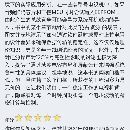
境下的实际应用分析。在一些老型号电视机中，如果
音频解码芯片和主控MCU同时尝试写入EEPROM，
由此产生的总线竞争可能会导致系统死机或功能异
常，书中的某个章节就针对此类“抢占资源”的场景，
图文并茂地演示了如何通过软件延时或硬件上拉电阻
的设计差异来确保数据传输的稳定性。这不仅仅是理
论知识，更是多年一线调试经验的沉淀。此外，书中
对电源噪声对I2C信号完整性影响的讨论也极为深
入，提供了通过滤波电容布局和屏蔽设计来增强系统
鲁棒性的具体建议。坦率地说，这本书的阅读门槛不
低，但一旦跨越了这个门槛，所获得的工程洞察力是
无价的，它让我们明白，一个稳定工作的电视机背
后，隐藏着对每一个时钟周期和每一个电压波动的精
密计算与控制。
☆
☆
☆
☆
☆
评分
这部作品初读之下，便被其散发出的那种严谨而又深