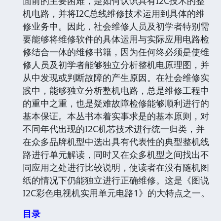
面前的主要困难，是如何认识具有I2C技术的整
机电路，并将I2C总线维修技术运用到具体的维
修业务中。因此，社会维修人员及初学者特别需
要能够将维修软件的具体运用与实际应用电路检
修结合一体的维修书籍，因为任何终必须是使维
修人员及初学者能够独立分析整机电原理图，并
从中发现或判断故障的产生原因。在社会维修实
践中，能够独立分析整机电路，总是维修工程中
的重中之重，也是疑难故障检修能够顺利进行的
基本保证。本丛书本着实事求是的基本原则，对
不同年代出现的I2C机芯技术进行统一归类，并
在众多品牌机型中选出具有代表性的典型整机线
路进行单元解读，同时又在众多机型之间找出不
同应用之处进行比较说明，使读者在没有随机图
纸的情况下仍能独立进行正确维修。这是《图说
I2C彩色电视机实用单元电路1》的大特点之一。
目录