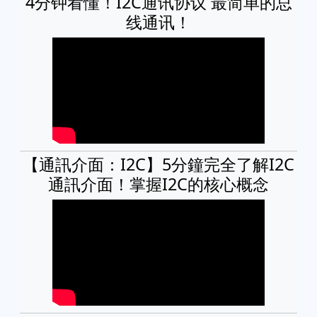
4分钟看懂！I2C通讯协议 最简单的总
线通讯！
【通訊介面：I2C】5分鐘完全了解I2C
通訊介面！掌握I2C的核心概念