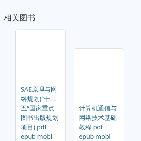
相关图书
SAE原理与网
络规划(“十二
五”国家重点
计算机通信与
图书出版规划
网络技术基础
项目) pdf
教程 pdf
epub mobi
epub mobi