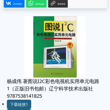
vkontakte
whatsapp
复制链接
杨成伟 著图说I2C彩色电视机实用单元电路
1（正版旧书包邮）辽宁科学技术出版社
9787538141825
下载链接1