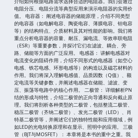
介绍如何根据电路需求选择合适的电阻器。我们会通过
电阻分压、电阻分流等典型应用来演示电阻器的实用价
值。 电容器： 阐述电容器的储能原理，介绍不同类型
的电容器（如电解电容、陶瓷电容、薄膜电容、钽电容
等）的结构特点、介质材料及其对性能的影响。我们将
重点分析电容器的容量、耐压、漏电流、等效串联电阻
（ESR）等重要参数，并探讨它们在滤波、耦合、旁
路、储能等方面的广泛应用。 电感器： 讲解电感器对
电流变化的阻碍作用，介绍不同形式的电感器（如空心
电感、铁芯电感、环形电感等）的构造以及磁芯材料的
作用。我们将深入理解电感值、品质因数（Q值）、额
定电流等关键参数，并阐述电感器在储能、滤波、变
压、振荡等电路中的核心作用。 二极管： 详细解析PN
结的形成与特性，介绍二极管的正向导通和反向截止原
理。我们将剖析各种类型的二极管，包括整流二极管、
稳压二极管（齐纳二极管）、发光二极管（LED）、肖
特基二极管等，并阐述它们的独特性能和应用领域，例
如LED的光电转换原理和在显示、照明中的应用。 三极
管（BJT与MOSFET）： 本章将是本书的重中之重。我