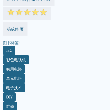
☆
☆
☆
☆
☆
杨成伟 著
图书标签:
I2C
彩色电视机
实用电路
单元电路
电子技术
DIY
维修