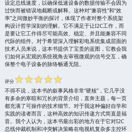
设定总线速度，以确保低速设备的数据传输不会因为
过快而被错误地截断或解释。这种对“兼容性”和“效
率”之间微妙平衡的探讨，体现了作者对整个系统架
构设计哲学深刻的理解。它不满足于让I2C工作，而
是要让它工作得尽可能高效、稳定、并且能兼容不同
代际的组件。对于希望深入理解彩电系统集成层面的
技术人员来说，这本书提供了宝贵的蓝图，它教会我
们如何从宏观的系统视角去审视微观的信号交互，确
保整个电子设备的脉络畅通无阻。
☆
☆
☆
☆
☆
评分
不得不说，这本书的叙事风格非常“硬核”，它几乎没
有多余的寒暄和冗长的背景介绍，直奔主题，每一页
都充满了可操作的技术细节。对于我这种偏好自学和
实践的读者而言，这种高效的知识传递方式简直是福
音。我个人认为，这本书最出彩的地方在于它对I2C
总线仲裁机制和冲突解决策略在电视机复杂多主控环