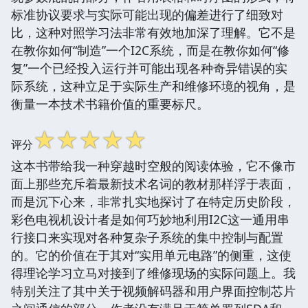
标准协议要求与实际可能出现的偏差进行了细致对
比，这种对照学习法非常有效地加深了理解。它不是
在教你如何“制造”一个I2C系统，而是在教你如何“修
复”一个已经投入运行并可能出现各种奇异错误的实
际系统，这种立足于实际生产和维修环境的视角，是
衡量一本技术书籍价值的重要标尺。
☆
☆
☆
☆
☆
评分
这本书带给我一种穿越时空般的阅读体验，它不像市
面上那些充斥着最新技术名词的教材那样浮于表面，
而是沉下心来，非常扎实地探讨了在特定历史阶段，
彩色电视机设计者是如何巧妙地利用I2C这一通用串
行接口来实现对各种复杂子系统的集中控制与配置
的。它的价值在于其对“实用单元电路”的侧重，这使
得理论学习立马对接到了维修现场的实际问题上。我
特别关注了其中关于视频解码器和用户界面控制芯片