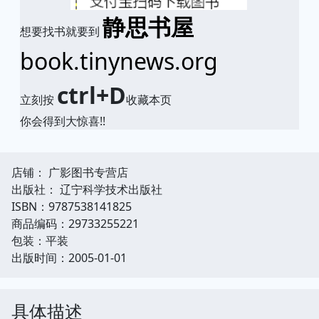
静思书屋
想要找书就要到
book.tinynews.org
ctrl+D
立刻按
收藏本页
你会得到大惊喜!!
店铺： 广影图书专营店
出版社： 辽宁科学技术出版社
ISBN：9787538141825
商品编码：29733255221
包装：平装
出版时间：2005-01-01
具体描述