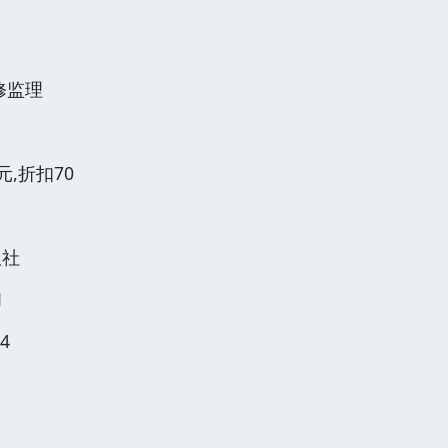
修监理
元,折扣70
版社
1
4