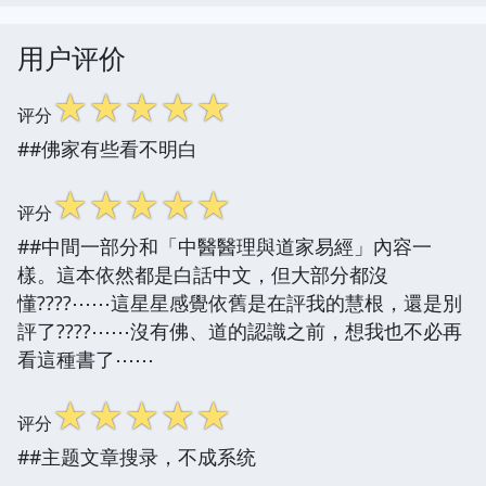
用户评价
☆
☆
☆
☆
☆
评分
##佛家有些看不明白
☆
☆
☆
☆
☆
评分
##中間一部分和「中醫醫理與道家易經」內容一
樣。這本依然都是白話中文，但大部分都沒
懂????⋯⋯這星星感覺依舊是在評我的慧根，還是別
評了????⋯⋯沒有佛、道的認識之前，想我也不必再
看這種書了⋯⋯
☆
☆
☆
☆
☆
评分
##主题文章搜录，不成系统