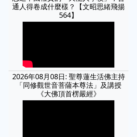
通人得卷成什麼樣？【文昭思緒飛揚
564】
2026年08月08日: 聖尊蓮生活佛主持
「同修觀世音菩薩本尊法」及講授
《大佛頂首楞嚴經》