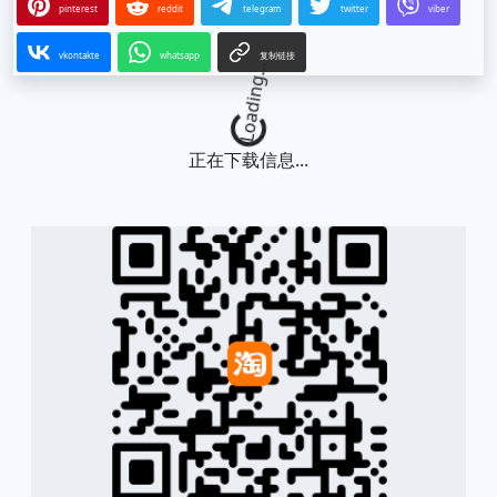
pinterest
reddit
telegram
twitter
viber
vkontakte
whatsapp
复制链接
Loading...
正在下载信息...