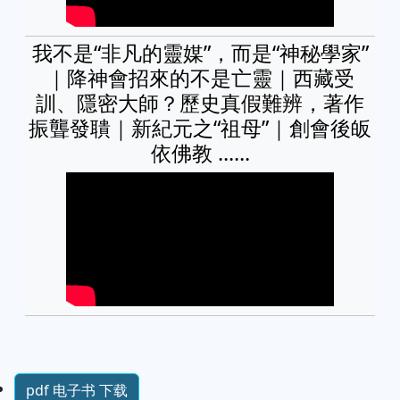
我不是“非凡的靈媒”，而是“神秘學家”
｜降神會招來的不是亡靈｜西藏受
訓、隱密大師？歷史真假難辨，著作
振聾發聵｜新紀元之“祖母”｜創會後皈
依佛教 ......
pdf 电子书 下载