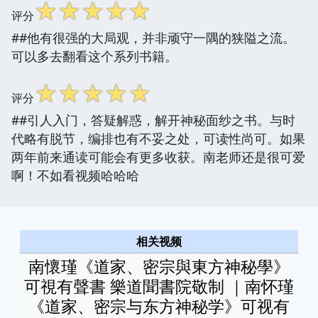
☆
☆
☆
☆
☆
评分
##他有很强的大局观，并非顽守一隅的狭隘之流。
可以多去翻看这个系列书籍。
☆
☆
☆
☆
☆
评分
##引人入门，答疑解惑，解开神秘面纱之书。与时
代略有脱节，编排也有不妥之处，可读性尚可。如果
两年前来通读可能会有更多收获。南老师还是很可爱
啊！不如看视频哈哈哈
相关视频
南懷瑾《道家、密宗與東方神秘學》
可視有聲書 樂道聞書院敬制 ｜南怀瑾
《道家、密宗与东方神秘学》可视有