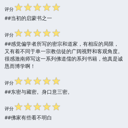
☆
☆
☆
☆
☆
评分
##当初的启蒙书之一
☆
☆
☆
☆
☆
评分
##感觉偏学者所写的密宗和道家，有相应的局限，
又有着不同于单一宗教信徒的广阔视野和客观角度。
很感激南师写这一系列佛道儒的系列书籍，他真是诚
恳而博学啊！
☆
☆
☆
☆
☆
评分
##东密与藏密。身口意三密。
☆
☆
☆
☆
☆
评分
##佛家有些看不明白