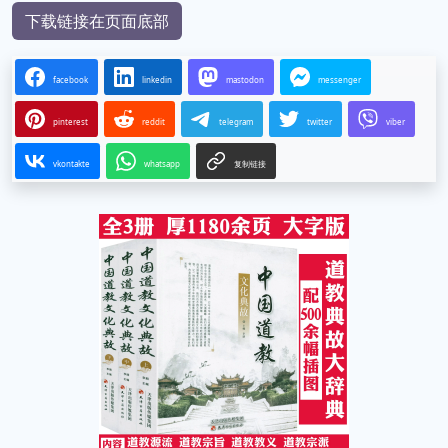
下载链接在页面底部
facebook
linkedin
mastodon
messenger
pinterest
reddit
telegram
twitter
viber
vkontakte
whatsapp
复制链接