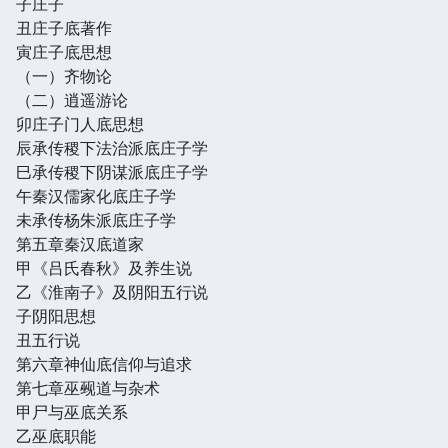
子庄子
丑庄子底著作
寅庄子底思想
（一）齐物论
（二）逍遥游论
卯庄子门人底思想
辰承传稷下法治派底庄子学
巳承传稷下阴谋派底庄子学
午秦汉儒家化底庄子学
未承传杨朱派底庄子学
第五章秦汉底道家
甲《吕氏春秋》及养生说
乙《淮南子》及阴阳五行说
子阴阳思想
丑五行说
第六章神仙底信仰与追求
第七章巫觋道与杂术
甲尸与巫底关系
乙巫底职能