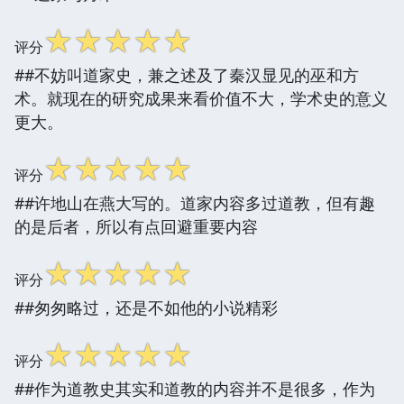
☆
☆
☆
☆
☆
评分
##不妨叫道家史，兼之述及了秦汉显见的巫和方
术。就现在的研究成果来看价值不大，学术史的意义
更大。
☆
☆
☆
☆
☆
评分
##许地山在燕大写的。道家内容多过道教，但有趣
的是后者，所以有点回避重要内容
☆
☆
☆
☆
☆
评分
##匆匆略过，还是不如他的小说精彩
☆
☆
☆
☆
☆
评分
##作为道教史其实和道教的内容并不是很多，作为