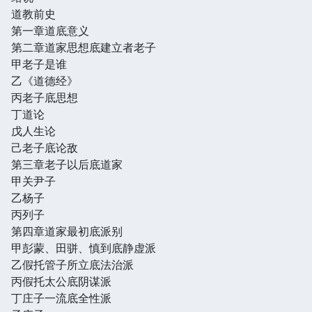
道教前史
第一章道底意义
第二章道家思想底建立者老子
甲老子是谁
乙《道德经》
丙老子底思想
丁道论
戊人生论
己老子底论敌
第三章老子以后底道家
甲关尹子
乙杨子
丙列子
第四章道家最初底派别
甲彭蒙、田骈、慎到底静虚派
乙假托管子所立底法治派
丙假托太公底阴谋派
丁庄子一流底全性派