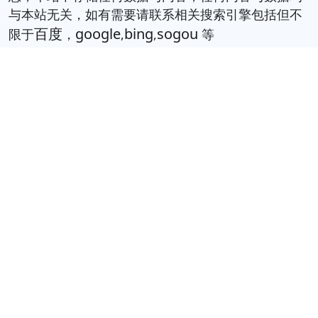
与本站无关，如有需要请联系相关搜索引擎包括但不
百度
google
bing
sogou
限于
，
,
,
等
© 2026 book.tinynews.org All Rights Reserved. 静
思书屋 版权所有
服务条款
联系我们
关于我们
隐私政策
友情链接
中国国家图书馆
国立台湾图书馆
美国国会图书馆