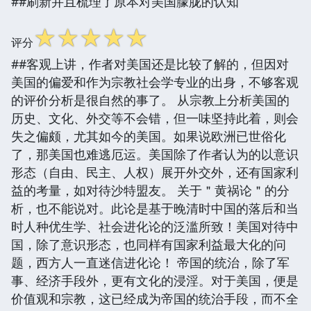
##刷新并且梳理了原本对美国朦胧的认知
☆
☆
☆
☆
☆
评分
##客观上讲，作者对美国还是比较了解的，但因对
美国的偏爱和作为宗教社会学专业的出身，不够客观
的评价分析是很自然的事了。 从宗教上分析美国的
历史、文化、外交等不会错，但一味坚持此着，则会
失之偏颇，尤其如今的美国。如果说欧洲已世俗化
了，那美国也难逃厄运。美国除了作者认为的以意识
形态（自由、民主、人权）展开外交外，还有国家利
益的考量，如对待沙特盟友。 关于＂黄祸论＂的分
析，也不能说对。此论是基于晚清时中国的落后和当
时人种优生学、社会进化论的泛滥所致！美国对待中
国，除了意识形态，也同样有国家利益最大化的问
题，西方人一直迷信进化论！ 帝国的统治，除了军
事、经济手段外，更有文化的浸淫。对于美国，便是
价值观和宗教，这已经成为帝国的统治手段，而不全