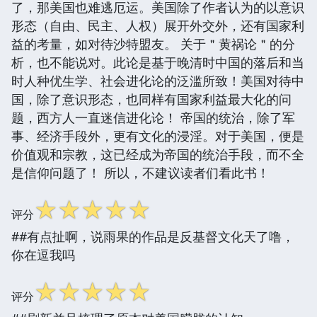
了，那美国也难逃厄运。美国除了作者认为的以意识
形态（自由、民主、人权）展开外交外，还有国家利
益的考量，如对待沙特盟友。 关于＂黄祸论＂的分
析，也不能说对。此论是基于晚清时中国的落后和当
时人种优生学、社会进化论的泛滥所致！美国对待中
国，除了意识形态，也同样有国家利益最大化的问
题，西方人一直迷信进化论！ 帝国的统治，除了军
事、经济手段外，更有文化的浸淫。对于美国，便是
价值观和宗教，这已经成为帝国的统治手段，而不全
是信仰问题了！ 所以，不建议读者们看此书！
☆
☆
☆
☆
☆
评分
##有点扯啊，说雨果的作品是反基督文化天了噜，
你在逗我吗
☆
☆
☆
☆
☆
评分