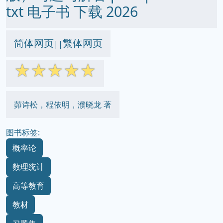
txt 电子书 下载 2026
简体网页
繁体网页
||
☆
☆
☆
☆
☆
茆诗松，程依明，濮晓龙 著
图书标签:
概率论
数理统计
高等教育
教材