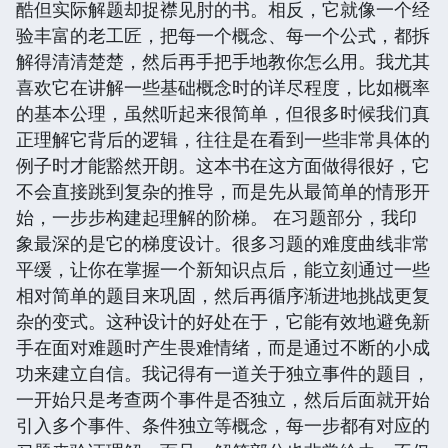
酷但实际解题却捉襟见肘的书。相反，它就像一个经
验丰富的老工匠，把每一个概念、每一个公式，都拆
解得清清楚楚，然后再手把手地教你怎么用。我尤其
喜欢它在讲解一些基础概念时的详尽程度，比如概率
的基本公理，虽然听起来很简单，但很多时候我们真
正理解它背后的逻辑，往往是在看到一些非常具体的
例子时才能豁然开朗。这本书在这方面做得很好，它
不会直接跳到复杂的推导，而是先从最简单的情形开
始，一步步构建起理解的阶梯。 在习题部分，我印
象最深的是它的梯度设计。很多习题的难度曲线非常
平缓，让你在掌握一个新知识点后，能立刻通过一些
相对简单的题目来巩固，然后再循序渐进地挑战更复
杂的变式。这种设计的好处在于，它能有效地避免新
手在面对难题时产生畏难情绪，而是通过不断的小成
功来建立自信。我记得有一道关于独立事件的题目，
一开始只是考查两个事件是否独立，然后后面就开始
引入多个事件、条件独立等概念，每一步都有对应的