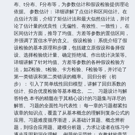
布、t分布、F分布等，为参数估计和假设检验提供理论
依据。 参数估计： 详细讲解了点估计和区间估计。在
点估计方面，介绍了矩估计法和最大似然估计法，并讨
论了估计量的优良性（无偏性、有效性、一致性）。在
区间估计方面，推导了均值、方差等参数的置信区间，
并强调了置信水平的含义。 假设检验： 系统介绍了假
设检验的基本原理和步骤，包括建立原假设和备择假
设、选择检验统计量、确定拒绝域、作出统计决策等。
详细讲解了针对均值、方差等参数的各种假设检验方
法，如Z检验、t检验、卡方检验、F检验等，并讨论了
第一类错误和第二类错误的概率。 回归分析（初
步）： 引入了简单线性回归模型，讲解了回归系数的
估计、拟合优度检验等基本概念。 二、 习题设计与解
答特色 本书的精髓在于其精心设计的习题集与详尽的
解答。 习题的全面性与代表性： 每一章的习题都紧扣
该章的知识点，覆盖了从基本概念的理解到复杂公式的
应用。习题难度循序渐进，从基础计算题、概念辨析
题，到综合应用题、建模分析题，力求让读者在练习中
逐步巩固和深化理解。 例题的示范性： 在教材的章节