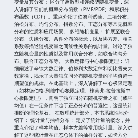
变量及其分布： 区分了离散型和连续型随机变量，深
入讲解了它们的概率分布函数（PMF/PDF）和累积分
布函数（CDF）。重点介绍了伯努利试验、二项分布、
泊松分布、均匀分布、指数分布、正态分布等常见概率
分布的性质和应用场景。 多维随机变量： 扩展至联合
分布、边缘分布、条件分布的概念，以及协方差、相关
系数等描述随机变量之间线性关系的统计量。讨论了独
立随机变量的性质以及常用联合分布，如联合均匀分
布、联合正态分布等。 大数定律与中心极限定理： 详
细阐述了辛钦大数定律、伯努利大数定律和切比雪夫大
数定律，揭示了大量独立同分布随机变量的平均值趋于
期望值的规律。在此基础上，深入讲解了中心极限定理
（如林德伯格-列维中心极限定理、棣莫弗-拉普拉斯中
心极限定理），阐明了独立同分布随机变量之和（或平
均值）在一定条件下趋于正态分布的普遍性，这是统计
推断的理论基石。 在数理统计部分，本书系统性地介
绍了： 统计量与抽样分布： 定义了统计量的概念，并
重点介绍了样本均值、样本方差等常用统计量。深入讲
解了这些统计量在正态总体下的抽样分布，如卡方分