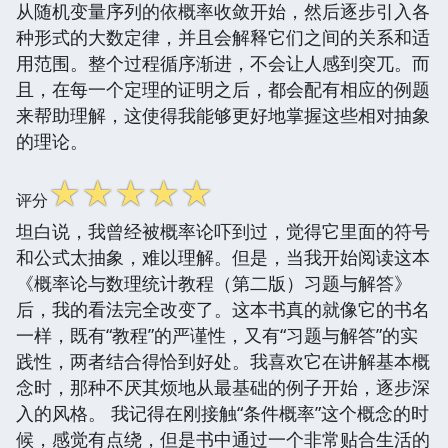
从随机变量序列的依概率收敛开始，然后逐步引入各
种形式的大数定律，并且会解释它们之间的关系和适
用范围。整个过程循序渐进，不会让人感到突兀。而
且，在每一个定理的证明之后，都会配有相应的例题
来帮助理解，这使得我能够更好地掌握这些相对抽象
的理论。
☆
☆
☆
☆
☆
评分
坦白说，我曾经被概率论吓到过，觉得它里面的符号
和公式太抽象，难以理解。但是，当我开始阅读这本
《概率论与数理统计教程（第二版）习题与解答》
后，我的看法完全改变了。这本书真的就像它的书名
一样，既有“教程”的严谨性，又有“习题与解答”的实
践性，两者结合得恰到好处。我喜欢它在讲解基本概
念时，那种不厌其烦地从最基础的例子开始，逐步深
入的风格。 我记得在刚接触“条件概率”这个概念的时
候，感觉有点绕，但是书中通过一个非常贴合生活的