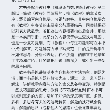
本书是配合教科书《概率论与数理统计教程》第二
版以下简称《教程》而编写的，按《教程》的章节次
序，逐节编写内容概要、习题与解答。其中内容概要含
有《教程》中各节的主要定义与重要结果，同类结果还
以列表方武显示。若把这些内容概要抽出后台并，那就
是一本实用手册，此部分的内容便于学生查找与巩固，
也是一份复习提纲。而《教程》中每道习题都可在本书
中找到解答。习题解答力求书写规范，目的是告诉学生
应如何思考、分析和表达。在不少题目的解答中还增加
了注释和讨论，目的是把问题引向深入，或引出一些新
的思考问题。
教科书是以讲解基本内容和基本方法为主，例题为
辅，而本书是以习题的解法为主，通过一道一道习题的
解法，讲解教学内容与方法的含义及各种变形。特别是
一些技巧层面的思考，教科书不可能都点到.而本书可
以点到更多的方面，增加了知识的深度和广度。多做、
多看、多思考有关的习题与解答，解题的技巧就会提
高，解题的思路（包括他人的思路）也会逐渐丰富起