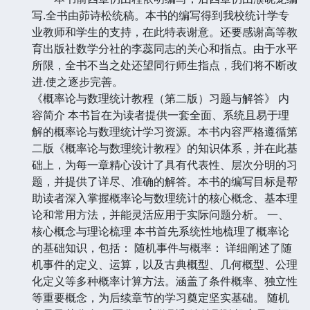
写.全书由茆诗松统稿。本书的编写得到我校统计学专
业教师和学生的支持，在此特表谢意。还要感谢高等教
育出版社数学分社的李蕊同志的关心和指点。由于水平
所限，全书不当之处还望同行师生指点，我们将不断改
进.使之逐步完善。
《概率论与数理统计教程（第二版）习题与解答》 内
容简介 本书旨在为读者提供一套全面、系统且易于理
解的概率论与数理统计学习资源。本书内容严格遵循第
二版《概率论与数理统计教程》的知识体系，并在此基
础上，为每一章精心设计了具有代表性、层次分明的习
题，并提供了详尽、准确的解答。本书的编写目标是帮
助读者深入掌握概率论与数理统计的核心概念、基本理
论和常用方法，并能灵活应用于实际问题分析。 一、
核心概念与理论梳理 本书首先系统性地梳理了概率论
的基础知识，包括： 随机事件与概率： 详细阐述了随
机事件的定义、运算，以及古典概型、几何概型、公理
化定义等多种概率计算方法。涵盖了条件概率、独立性
等重要概念，为后续章节的学习奠定坚实基础。 随机