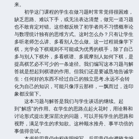
来。
初学这门课程的学生在做习题时常常觉得很困难，
缺乏思路、难以下手，或无法表达清楚，做完一道习题
也不敢肯定对错。这些都反映了初学者尚不习惯概率论
与数理统计独有的思维方式。这时怎么办？只有让学生
多听老师怎么讲、多看别人怎么做。这一过程就像学下
棋，光学会下棋规则不可能成为优秀的棋手，除了自己
多与别人下棋外，多看棋谱、多观摩别人如何下棋，是
提高棋艺必不可少的一条途径。我们编写这本习题与解
答就是想起到棋谱的作用。但我们还是要诚恳地告诫学
生：任何好的东西不经过自己的独立思考.永远不会转
化为自己的知识，可能只像浮云那样，一飘而过，连印
象都没留下。
这本习题与解答是我们与学生谈话的继续。起
到"解惑"的作用。在学生的思路点起火花时，用诠释和
讨论形式提出更深层次的问题，可以开拓学生的思路和
视野，满足学生的求知欲。这种顺水推舟、事半功倍的
事值得尝试。
本书前四章仍由程依明编写，后四章仍由濮晓龙编