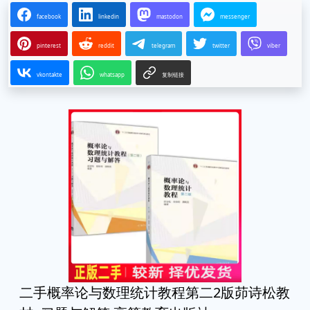
facebook
linkedin
mastodon
messenger
pinterest
reddit
telegram
twitter
viber
vkontakte
whatsapp
复制链接
二手概率论与数理统计教程第二2版茆诗松教