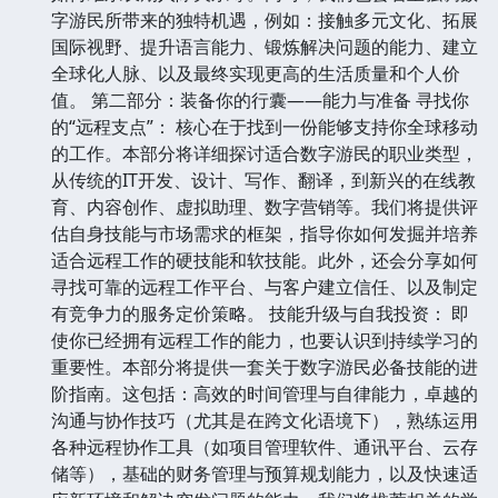
字游民所带来的独特机遇，例如：接触多元文化、拓展
国际视野、提升语言能力、锻炼解决问题的能力、建立
全球化人脉、以及最终实现更高的生活质量和个人价
值。 第二部分：装备你的行囊——能力与准备 寻找你
的“远程支点”： 核心在于找到一份能够支持你全球移动
的工作。本部分将详细探讨适合数字游民的职业类型，
从传统的IT开发、设计、写作、翻译，到新兴的在线教
育、内容创作、虚拟助理、数字营销等。我们将提供评
估自身技能与市场需求的框架，指导你如何发掘并培养
适合远程工作的硬技能和软技能。此外，还会分享如何
寻找可靠的远程工作平台、与客户建立信任、以及制定
有竞争力的服务定价策略。 技能升级与自我投资： 即
使你已经拥有远程工作的能力，也要认识到持续学习的
重要性。本部分将提供一套关于数字游民必备技能的进
阶指南。这包括：高效的时间管理与自律能力，卓越的
沟通与协作技巧（尤其是在跨文化语境下），熟练运用
各种远程协作工具（如项目管理软件、通讯平台、云存
储等），基础的财务管理与预算规划能力，以及快速适