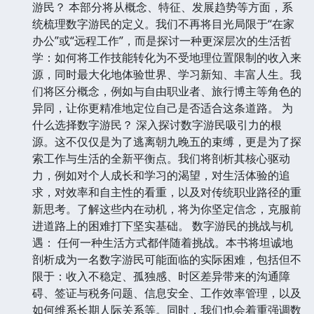
游民？ 本部分将从概念、特征、发展趋势等方面，系
统梳理数字游民的定义。我们不再将目光局限于“在家
办公”或“远程工作”，而是探讨一种更深层次的生活哲
学：如何将工作技能转化为不受地理位置限制的收入来
源，同时最大化地体验世界、学习新知、丰富人生。我
们将区分概念，例如与自由职业者、旅行博主等角色的
异同，让你更精准地定位自己是否适合这条道路。 为
什么选择数字游民？ 深入探讨数字游民吸引力的根
源。这不仅仅是为了逃离朝九晚五的束缚，更是为了探
索工作与生活的全新平衡点。我们将剖析其核心驱动
力，例如对个人成长和学习的渴望，对生活体验的追
求，对效率和自主性的看重，以及对传统职业路径的重
新思考。了解这些内在动机，将为你坚定信念，克服前
进道路上的困难打下坚实基础。 数字游民的挑战与机
遇： 任何一种生活方式都伴随着挑战。本书将坦诚地
剖析成为一名数字游民可能面临的实际困难，包括但不
限于：收入不稳定、孤独感、时区差异带来的沟通障
碍、签证与税务问题、信息安全、工作效率管理，以及
如何维系长期人际关系等。同时，我们也会着重强调数