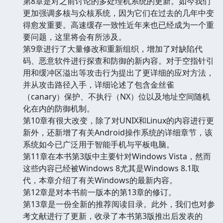
第8章是对之前讨论的多处理机系统的更新。如今我们
更加强调多核与众核系统，因为它们在过去的几年中变
得愈发重要。高速缓存一致性近年来也已经成为一个重
要问题，这里将会有所涉及。
第9章进行了大量修改和重新组织，增加了对缺陷代
码、恶意软件进行探查和防御的新内容。对于空指针引
用和缓冲区溢出等攻击行为提出了更详细的应对方法，
并从攻击路径入手，详细论述了包含金丝雀
（canary）保护、不执行（NX）位以及地址空间随机
化在内的防御机制。
第10章有很大改变，除了对UNIX和Linux的内容进行更
新外，还新增了有关Android操作系统的详细章节，该
系统如今已广泛用于智能手机与平板电脑。
第11章在本书第3版中主要针对Windows Vista，然而
这些内容已经被Windows 8尤其是Windows 8.1取
代，本章介绍了有关Windows的最新内容。
第12章是对本书前一版本的第13章的修订。
第13章是一份全新的推荐阅读目录。此外，我们也对参
考文献进行了更新，收录了本书第3版推出后发表的