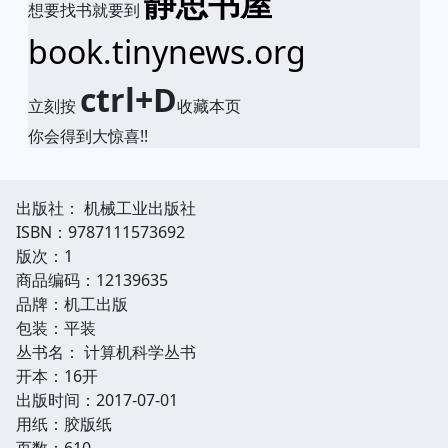
静思书屋
想要找书就要到
book.tinynews.org
ctrl+D
立刻按
收藏本页
你会得到大惊喜!!
出版社： 机械工业出版社
ISBN：9787111573692
版次：1
商品编码：12139635
品牌：机工出版
包装：平装
丛书名： 计算机科学丛书
开本：16开
出版时间：2017-07-01
用纸：胶版纸
页数：610