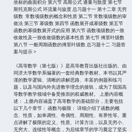
坐标的曲面积分 第六节 高斯公式 通量与散度 第七节
斯托克斯公式 环流量与旋度 总习题十一 第十二章 无穷
级数 常数项级数的概念和性质 第二节 常数项级数的审
敛法 第三节 幂级数 第四节 函数展开成幂级数 第五节
函数的幂级数展开式的应用 第六节 函数项级数的一致
收敛性及一致收敛级数的基本性质 第七节 傅里叶级数
第八节 一般周期函数的傅里叶级数 总习题十二 习题答
案与提示 >
《高等数学（第七版）》是高等教育出版社出版的、由
同济大学数学系编著的一套经典数学教材。本书以其严
谨的数学逻辑、清晰的讲解思路、丰富的例题和练习
题，以及与国内外先进教学理念的接轨，成为了我国高
等数学教学领域中备受推崇的权威教材。 上册内容概
述： 上册内容涵盖了高等数学的基础部分，主要包括
以下几个章节： 函数与极限： 详细介绍了函数的概
念、性质，如单调性、奇偶性、周期性、有界性等。重
点讲解了极限的定义、性质、计算方法，以及无穷小、
无穷大、连续性等概念，为后续章节的学习奠定了坚实