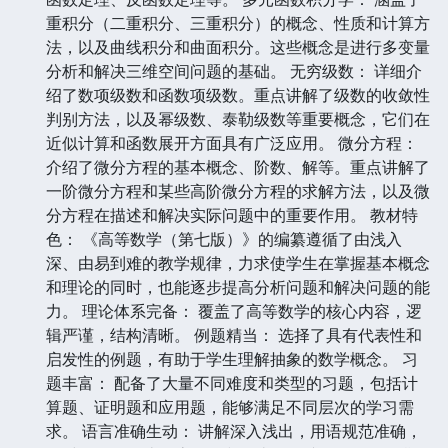
重积分（二重积分、三重积分）的概念、性质和计算方
法，以及曲线积分和曲面积分。这些概念是进行多变量
分析和解决三维空间问题的基础。 无穷级数： 详细介
绍了数项级数和函数项级数。重点讲解了级数的收敛性
判别方法，以及幂级数、泰勒级数等重要概念，它们在
近似计算和函数展开方面具有广泛应用。 微分方程：
介绍了微分方程的基本概念、阶数、解等。重点讲解了
一阶微分方程和某些高阶微分方程的求解方法，以及微
分方程在描述和解决实际问题中的重要作用。 教材特
色： 《高等数学（第七版）》的编纂遵循了由浅入
深、由易到难的教学规律，力求使学生在掌握基本概念
和理论的同时，也能逐步提高分析问题和解决问题的能
力。 理论体系完备： 覆盖了高等数学的核心内容，逻
辑严谨，结构清晰。 例题精当： 选择了具有代表性和
启发性的例题，有助于学生理解抽象的数学概念。 习
题丰富： 配备了大量不同难度和类型的习题，包括计
算题、证明题和应用题，能够满足不同层次的学习需
求。 语言准确生动： 讲解深入浅出，用语规范准确，