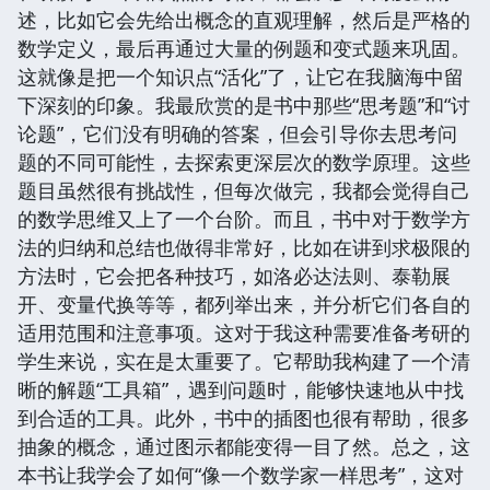
述，比如它会先给出概念的直观理解，然后是严格的
数学定义，最后再通过大量的例题和变式题来巩固。
这就像是把一个知识点“活化”了，让它在我脑海中留
下深刻的印象。我最欣赏的是书中那些“思考题”和“讨
论题”，它们没有明确的答案，但会引导你去思考问
题的不同可能性，去探索更深层次的数学原理。这些
题目虽然很有挑战性，但每次做完，我都会觉得自己
的数学思维又上了一个台阶。而且，书中对于数学方
法的归纳和总结也做得非常好，比如在讲到求极限的
方法时，它会把各种技巧，如洛必达法则、泰勒展
开、变量代换等等，都列举出来，并分析它们各自的
适用范围和注意事项。这对于我这种需要准备考研的
学生来说，实在是太重要了。它帮助我构建了一个清
晰的解题“工具箱”，遇到问题时，能够快速地从中找
到合适的工具。此外，书中的插图也很有帮助，很多
抽象的概念，通过图示都能变得一目了然。总之，这
本书让我学会了如何“像一个数学家一样思考”，这对