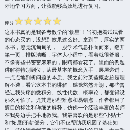
晰地学习方向，让我能够高效地进行复习。
☆
☆
☆
☆
☆
评分
这本书真的是我备考数学的“救星”！当初抱着试试看
的心态买的，没想到效果这么好。拿到手，厚实的两
本书，感觉沉甸甸的，一股学术气息扑面而来。翻开
第一页，排版清晰，字体大小适中，看着就很舒服，
不像有些书密密麻麻的，眼睛都看花了。里面的例题
讲解得特别到位，从最基本的概念入手，层层递进，
一点点地剖析问题的本质。我之前对某些概念总是理
解不透，看完这本书的讲解，感觉豁然开朗，那些曾
经让我头疼的微积分、线性代数、概率论，都变得没
那么可怕了。尤其是那些难点和易错点，作者都用了
醒目的标注和详细的解释，仿佛一个经验丰富的老师
在我身边手把手地教我。我最喜欢的是那些“小贴士”
和“拓展阅读”部分，它们不仅帮助我巩固了基础知
识，还让我看到了数学在实际生活中的应用，大大激