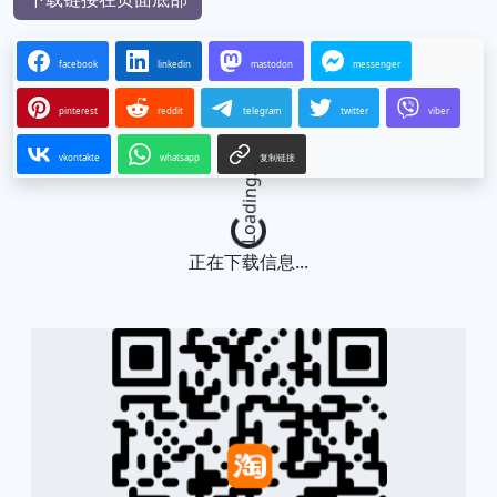
facebook
linkedin
mastodon
messenger
pinterest
reddit
telegram
twitter
viber
vkontakte
whatsapp
复制链接
Loading...
正在下载信息...