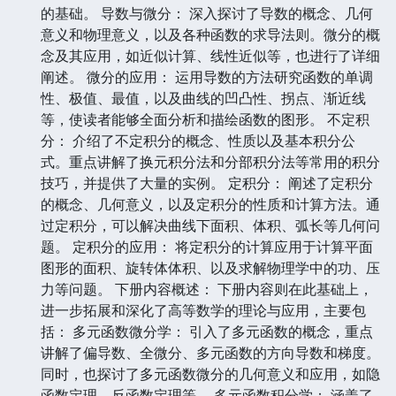
的基础。 导数与微分： 深入探讨了导数的概念、几何
意义和物理意义，以及各种函数的求导法则。微分的概
念及其应用，如近似计算、线性近似等，也进行了详细
阐述。 微分的应用： 运用导数的方法研究函数的单调
性、极值、最值，以及曲线的凹凸性、拐点、渐近线
等，使读者能够全面分析和描绘函数的图形。 不定积
分： 介绍了不定积分的概念、性质以及基本积分公
式。重点讲解了换元积分法和分部积分法等常用的积分
技巧，并提供了大量的实例。 定积分： 阐述了定积分
的概念、几何意义，以及定积分的性质和计算方法。通
过定积分，可以解决曲线下面积、体积、弧长等几何问
题。 定积分的应用： 将定积分的计算应用于计算平面
图形的面积、旋转体体积、以及求解物理学中的功、压
力等问题。 下册内容概述： 下册内容则在此基础上，
进一步拓展和深化了高等数学的理论与应用，主要包
括： 多元函数微分学： 引入了多元函数的概念，重点
讲解了偏导数、全微分、多元函数的方向导数和梯度。
同时，也探讨了多元函数微分的几何意义和应用，如隐
函数定理、反函数定理等。 多元函数积分学： 涵盖了