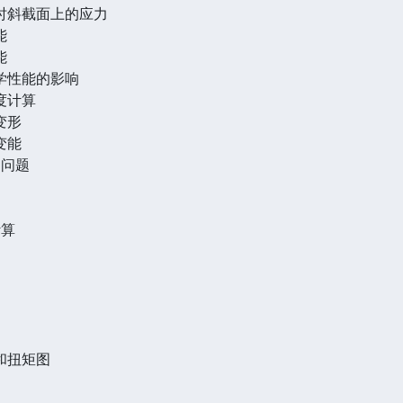
缩时斜截面上的应力
能
能
力学性能的影响
度计算
变形
变能
定问题
力
计算
矩和扭矩图