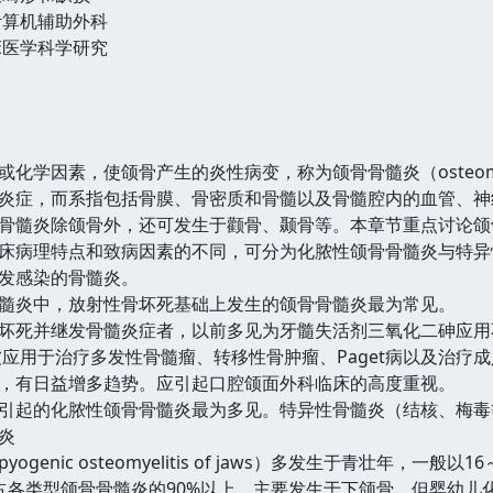
计算机辅助外科
床医学科学研究
素，使颌骨产生的炎性病变，称为颌骨骨髓炎（osteomye-liti
炎症，而系指包括骨膜、骨密质和骨髓以及骨髓腔内的血管、神
髓炎除颌骨外，还可发生于颧骨、颞骨等。本章节重点讨论颌
病理特点和致病因素的不同，可分为化脓性颌骨骨髓炎与特异
发感染的骨髓炎。
炎中，放射性骨坏死基础上发生的颌骨骨髓炎最为常见。
死并继发骨髓炎症者，以前多见为牙髓失活剂三氧化二砷应用不
tes）被应用于治疗多发性骨髓瘤、转移性骨肿瘤、Paget病以及治疗成人
，有日益增多趋势。应引起口腔颌面外科临床的高度重视。
起的化脓性颌骨骨髓炎最为多见。特异性骨髓炎（结核、梅毒
炎
nic osteomyelitis of jaws）多发生于青壮年，一
占各类型颌骨骨髓炎的90%以上。主要发生于下颌骨。但婴幼儿