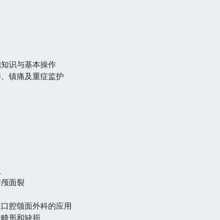
础知识与基本操作
醉、镇痛及重症监护
患
与颅面裂
在口腔颌面外科的应用
天畸形和缺损