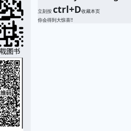
ctrl+D
立刻按
收藏本页
你会得到大惊喜!!