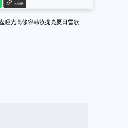
复制链接
光盘哑光高修容韩妆提亮夏日雪歌