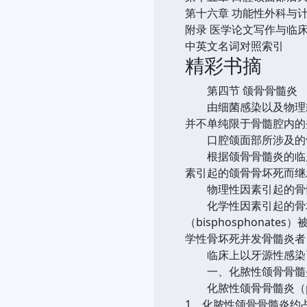
第十六章 功能性外科与
附录 医学论文写作与临
中英文名词对照索引
精彩书摘
第四节 颌骨骨髓炎
由细菌感染以及物理或化学因
并不单纯限于骨髓腔内的
口腔颌面部所涉及的骨
根据颌骨骨髓炎的临床
素引起的颌骨骨坏死而继
物理性因素引起的骨髓
化学性因素引起的骨坏
（bisphosphona
学性骨坏死并发骨髓炎者
临床上以牙源性感染引
一、化脓性颌骨骨髓
化脓性颌骨骨髓炎（pyoge
1。化脓性颌骨骨髓炎约