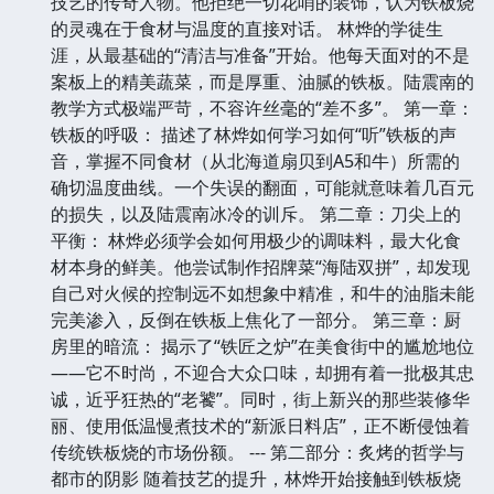
技艺的传奇人物。他拒绝一切花哨的装饰，认为铁板烧
的灵魂在于食材与温度的直接对话。 林烨的学徒生
涯，从最基础的“清洁与准备”开始。他每天面对的不是
案板上的精美蔬菜，而是厚重、油腻的铁板。陆震南的
教学方式极端严苛，不容许丝毫的“差不多”。 第一章：
铁板的呼吸： 描述了林烨如何学习如何“听”铁板的声
音，掌握不同食材（从北海道扇贝到A5和牛）所需的
确切温度曲线。一个失误的翻面，可能就意味着几百元
的损失，以及陆震南冰冷的训斥。 第二章：刀尖上的
平衡： 林烨必须学会如何用极少的调味料，最大化食
材本身的鲜美。他尝试制作招牌菜“海陆双拼”，却发现
自己对火候的控制远不如想象中精准，和牛的油脂未能
完美渗入，反倒在铁板上焦化了一部分。 第三章：厨
房里的暗流： 揭示了“铁匠之炉”在美食街中的尴尬地位
——它不时尚，不迎合大众口味，却拥有着一批极其忠
诚，近乎狂热的“老饕”。同时，街上新兴的那些装修华
丽、使用低温慢煮技术的“新派日料店”，正不断侵蚀着
传统铁板烧的市场份额。 --- 第二部分：炙烤的哲学与
都市的阴影 随着技艺的提升，林烨开始接触到铁板烧