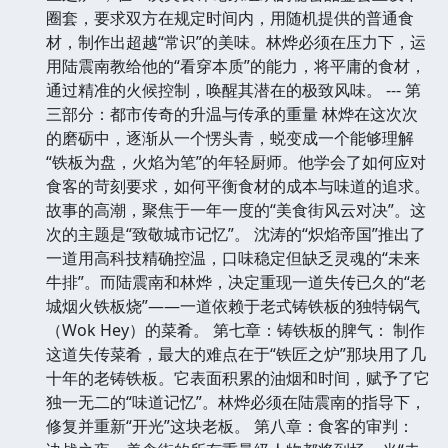
圈套，要求双方在规定时间内，用随机提供的普通食
材，制作出超越“常识”的美味。林烨必须在压力下，运
用陆震南教给他的“看穿本质”的能力，将平庸的食材，
通过精准的火候控制，唤醒其潜在的极致风味。 --- 第
三部分：都市传奇的升温与传承的重量 林烨在这次次
的磨砺中，逐渐从一个愣头青，蜕变成一个能够理解
“铁板为盘，火焰为笔”的年轻厨师。他学会了如何应对
食客的苛刻要求，如何平衡食材的成本与味道的追求。
故事的高潮，聚焦于一年一度的“美食街风云对决”。这
次的主题是“致敬城市记忆”。 沈涛的“炽焰帝国”推出了
一道用高科技精确控温，口味稳定但缺乏灵魂的“未来
牛排”。而陆震南和林烨，决定重现一道失传已久的“老
城烟火铁板烧”——一道依赖于老式铸铁板的独特锅气
（Wok Hey）的菜肴。 第七章：铸铁板的脾气： 制作
这道失传菜肴，最大的难点在于“铁匠之炉”那块用了几
十年的老铸铁板。它表面积累的油烟和时间，赋予了它
独一无二的“味道记忆”。林烨必须在陆震南的指导下，
修复并重新“开光”这块老板。 第八章：食客的审判：