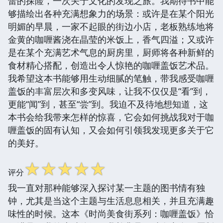
蕾的探险，一次关于文化的发现之旅。我期待书中能
够描绘出各种充满想象力的场景：或许是在某个阳光
明媚的早晨，一家不起眼的街边小店，老板熟练地将
金黄的咖喱酱浇在晶莹的米饭上，香气四溢；又或许
是在某个充满艺术气息的厨房里，厨师将各种新鲜的
食材精心搭配，创造出令人惊艳的咖喱盖饭艺术品。
我希望这本书能够用生动细腻的笔触，带我感受咖喱
盖饭的丰富层次和多变风味，让我不仅仅是“看”到，
更能“闻”到，甚至“尝”到。我迫不及待地想知道，这
本书会给我带来怎样的惊喜，它会如何挑战我对于咖
喱盖饭的固有认知，又会如何引领我发现更多关于它
的美好。
☆
☆
☆
☆
☆
评分
我一直对那种能够深入探讨某一主题的图书情有独
钟，尤其是当这个主题与生活息息相关，并且充满趣
味性的时候。这本《时尚美食街系列：咖喱盖饭》恰