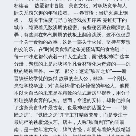
标读者： 热爱都市冒险、美食文化、对职场竞争与人
际关系感兴趣的年轻读者。 --- 卷首语：当炉火遇上钢
板，一场关于温度与野心的游戏拉开序幕 霓虹灯下的
城市，隐藏着无数沸腾的秘密。有些秘密藏在幽深的巷
弄，有些则在热气腾腾的铁板上翻滚跳跃。这不仅仅是
一个关于食物的故事，这是一部关于火候、坚持与梦想
的交响乐。在“时尚美食街”这条光怪陆离的食物链上，
每一种味道都代表着一种人生态度，而“铁板神话”这本
分册，聚焦的正是那块将平凡食材转化为奇迹的——沉
默的钢铁巨兽。 --- 第一部分：邂逅“铁匠之炉”——新
晋铁板烧学徒的炼狱 故事的主人公，林烨，一个刚从
烹饪学校毕业，对“高级料理”心怀憧憬的年轻人。他原
本以为自己的未来是在精致的法式厨房里摆盘，用分子
料理挑战食客的认知。然而，命运的安排，却将他推向
了这条美食街中最古老、也最神秘的店面之一——“铁
匠之炉”。 “铁匠之炉”并非主打精致套餐，而是专注于
最纯粹的铁板烧技艺。店主，人称“铁面判官”的陆震
南，是一位年逾六旬，脾气古怪，却拥有着炉火般精湛