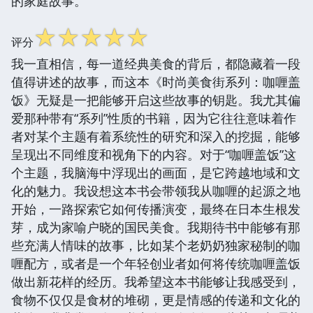
的家庭故事。
☆
☆
☆
☆
☆
评分
我一直相信，每一道经典美食的背后，都隐藏着一段
值得讲述的故事，而这本《时尚美食街系列：咖喱盖
饭》无疑是一把能够开启这些故事的钥匙。我尤其偏
爱那种带有“系列”性质的书籍，因为它往往意味着作
者对某个主题有着系统性的研究和深入的挖掘，能够
呈现出不同维度和视角下的内容。对于“咖喱盖饭”这
个主题，我脑海中浮现出的画面，是它跨越地域和文
化的魅力。我设想这本书会带领我从咖喱的起源之地
开始，一路探索它如何传播演变，最终在日本生根发
芽，成为家喻户晓的国民美食。我期待书中能够有那
些充满人情味的故事，比如某个老奶奶独家秘制的咖
喱配方，或者是一个年轻创业者如何将传统咖喱盖饭
做出新花样的经历。我希望这本书能够让我感受到，
食物不仅仅是食材的堆砌，更是情感的传递和文化的