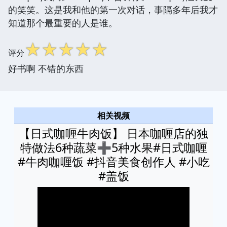
的笑笑。这是我和他的第一次对话，事隔多年后我才
知道那个最重要的人是谁。
☆
☆
☆
☆
☆
评分
好书啊 不错的东西
相关视频
【日式咖喱牛肉饭】 日本咖喱店的独
特做法6种蔬菜➕5种水果#日式咖喱
#牛肉咖喱饭 #抖音美食创作人 #小吃
#盖饭