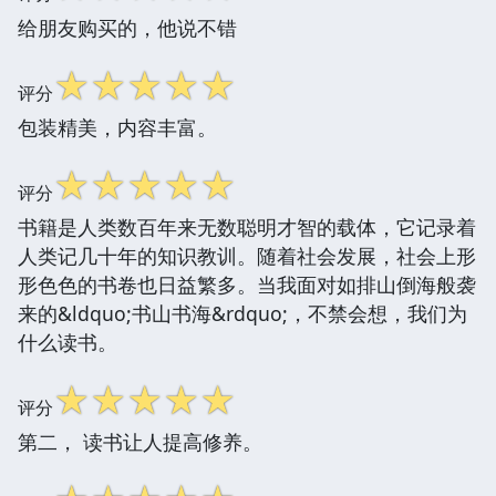
给朋友购买的，他说不错
☆
☆
☆
☆
☆
评分
包装精美，内容丰富。
☆
☆
☆
☆
☆
评分
书籍是人类数百年来无数聪明才智的载体，它记录着
人类记几十年的知识教训。随着社会发展，社会上形
形色色的书卷也日益繁多。当我面对如排山倒海般袭
来的&ldquo;书山书海&rdquo;，不禁会想，我们为
什么读书。
☆
☆
☆
☆
☆
评分
第二， 读书让人提高修养。