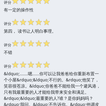
☆
☆
☆
☆
☆
评分
有一定的操作性
☆
☆
☆
☆
☆
评分
第四， 读书让人明白事理。
☆
☆
☆
☆
☆
评分
不错
☆
☆
☆
☆
☆
评分
&ldquo;.......嗯......你可以让我爸爸给你重新布置一
个小屋&rdquo;&ldquo;不行的。&rdquo;他笑了，
笑容很苍凉。&ldquo;你爸爸不能给我一个避风港，
只有我最重要的人才能给我带来安全和满足。
&rdquo;&ldquo;最重要的人?谁？是你妈妈吗？
&rdquo;我问。&ldquo;不告诉你。&rdquo;他调皮