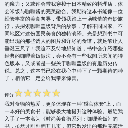
的魔力；又或许会带我穿梭于日本精致的料理店，体
会米饭与咖喱酱的完美融合。我期待这本书能像一位
经验丰富的美食向导，带领我踏上一场味蕾的奇妙旅
行，去探索咖喱盖饭背后的故事，了解不同国家、不
同地区对这份国民美食的独特演绎。光是想到书中可
能出现的那些诱人的图片和详尽的食谱，就足够让人
垂涎三尺了！我迫不及待地想知道，书中会介绍哪些
经典的咖喱盖饭做法，会不会有一些我闻所未闻的特
色版本，又或者是一些关于咖喱盖饭的有趣历史传
说。总之，这本书已经在我心中种下了一颗期待的种
子，相信它一定会给我带来惊喜。
☆
☆
☆
☆
☆
评分
我对食物的热爱，更多体现在一种“感官体验”上，而
一本好的美食书，能够极大地提升这种体验。最近我
入手了一本名为《时尚美食街系列：咖喱盖饭》的
书，虽然才刚刚翻开几页，但它散发出的那种充满活