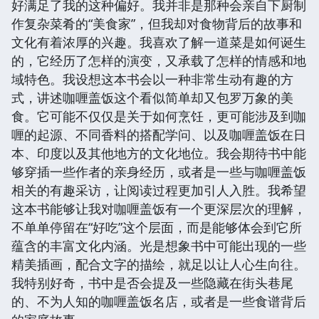
好满足了我的这种偏好。我并非是那种会亲自下厨制
作复杂菜肴的“美食家”，但我却对食物背后的故事和
文化有着浓厚的兴趣。我喜欢了解一道菜是如何诞生
的，它经历了怎样的演变，又承载了怎样的情感和地
域特色。我设想这本书会以一种非常生动有趣的方
式，讲述咖喱盖饭这个看似简单却又包罗万象的美
食。它可能不仅仅是关于如何烹饪，更可能涉及到咖
喱的起源、不同香料的搭配学问、以及咖喱盖饭在日
本、印度以及其他地方的文化地位。我会期待书中能
够穿插一些作者的亲身经历，或者是一些与咖喱盖饭
相关的有趣采访，让阅读过程更加引人入胜。我希望
这本书能够让我对咖喱盖饭有一个更深层次的理解，
不单单停留在“好吃”这个层面，而是能够体会到它所
蕴含的丰富文化内涵。光是想象书中可能出现的一些
精美插画，配合文字的描绘，就足以让人心生向往。
我特别好奇，书中是否会提及一些隐藏在街头巷尾
的、不为人知的咖喱盖饭名店，或者是一些食谱背后