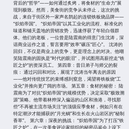
背后的“哲学”——如何通过炙烤，将食材的“生命力”展
现到极致。然而，美食街的竞争从未停止，这次的挑
战，来自于街区外一家声名鹊起的连锁铁板烧品牌——
“炽焰帝国”。 “炽焰帝国”以其工业化的流程、标准化的
味道和铺天盖地的营销攻势，迅速俘获了年轻白领群
体。他们的老板，一位曾是陆震南的得意门生沈涛，深
谙商业运作之道，誓言要用“效率”碾压“匠心”。 沈涛的
回归，不仅是商业上的竞争，更是理念上的对决。他嘲
笑陆震南的固执是“时代的眼泪”，并试图用高薪挖走“铁
匠之炉”的资深员工。 第四章：昔日弟子与师父的裂
痕： 通过闪回和对比，展现了沈涛当年离去的原因
——他对传统技艺的束缚感到窒息，渴望将铁板烧“工
业化”并推向更广阔的市场。 第五章：食材的秘密： 陆
震南为了对抗“炽焰帝国”的规模优势，决定采取“极致溯
源”策略。他带着林烨深入偏远的山区和渔港，寻找那
些“不再被主流市场关注”的顶级应季食材，例如只有在
特定潮汐才能捕获的“月光鲷”和生长在火山岩区的“秘制
香草”。 第六章：深夜的挑战： “炽焰帝国”为了打压“铁
匠之炉”，在一次美食评论家组织的秘密品鉴会上设下