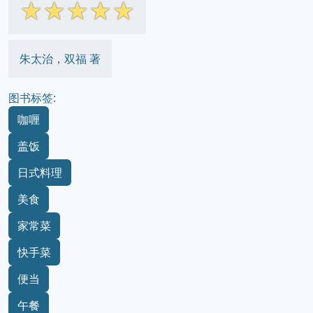
☆
☆
☆
☆
☆
朱太治，双福 著
图书标签:
咖喱
盖饭
日式料理
美食
家常菜
快手菜
便当
午餐