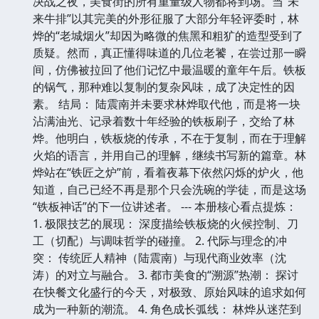
决战之夜，美食街的所有重量级人物都将到场。当“未
来牛排”以其完美的外形征服了大部分年轻评委时，林
烨的“老城烟火”却因为略微的焦黑和粗犷的造型受到了
质疑。然而，真正懂得味道的几位老饕，在尝过那一瞬
间，仿佛被拉回了他们记忆中最温暖的童年午后。铁板
的锅气，那种难以复制的复杂风味，成了决定性的因
素。 结局： 陆震南并未要求林烨取代他，而是将一块
沾满油光、记录着数十年经验的铁板刷子，交给了林
烨。他明白，铁板烧的传承，不在于复制，而在于理解
火焰的语言，并用自己的理解，继续书写新的篇章。林
烨站在“铁匠之炉”前，看着夜幕下依然闪烁的炉火，他
知道，自己已经不再是那个只会洗碗的学徒，而是这场
“铁板神话”的下一位讲述者。 --- 本册核心看点提炼：
1. 极限技艺的展现： 深度描绘铁板烧的火候控制、刀
工（切配）与调味哲学的碰撞。 2. 代际与理念的冲
突： 传统匠人精神（陆震南）与现代商业效率（沈
涛）的对立与融合。 3. 都市美食的“溯源”热潮： 探讨
在快餐文化盛行的今天，对极致、原始风味的追求如何
成为一种新的潮流。 4. 角色成长弧线： 林烨从迷茫到