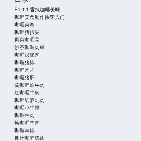
Part 1 香辣咖啡美味
咖喱美食制作快速入门
咖喱菜肴
咖喱猪扒夹
凤梨咖喱骨
沙茶咖喱肉串
咖喱汉堡肉
咖喱猪排
咖喱肉片
咖喱猪肝
黄咖喱烩牛肉
红咖喱牛腩
咖喱红酒炖肉
咖喱小牛排
咖喱牛肉
烩咖喱羊肉
咖喱羊排
椰汁咖喱鸡翅