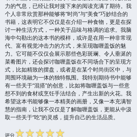
力的气息，已经让我对接下来的阅读充满了期待。我
个人非常欣赏那种能够将“时尚”与“美食”巧妙结合的
书籍，这表明它不仅仅是在介绍一种食物，更是在探
讨一种生活方式，一种关于品味与格调的追求。我脑
海中勾勒出的这本书的模样，或许是在用一种非常现
代、富有视觉冲击力的方式，来呈现咖喱盖饭的魅
力。它可能不仅仅会展示那些色彩斑斓、令人垂涎的
菜肴图片，还会探讨咖喱盖饭在不同场合下的呈现方
式，比如精致的摆盘，或者是在某个时尚街区中，与
周围环境融为一体的独特氛围。我特别期待书中能够
有一些关于“混搭”的创意，比如将咖喱盖饭与一些意
想不到的食材或烹饪手法结合，产生出新的火花。我
希望这本书能够像一本精美的画册，又像一本充满智
慧的指南，让我不仅仅是了解咖喱盖饭，更能从中汲
取一些关于“吃”的灵感，提升自己的生活品质。
☆
☆
☆
☆
☆
评分