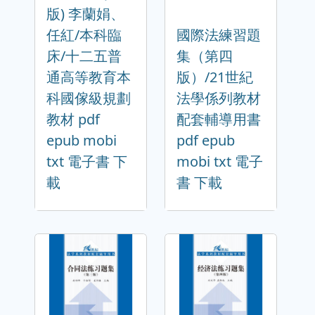
版) 李蘭娟、
任紅/本科臨
國際法練習題
床/十二五普
集（第四
通高等教育本
版）/21世紀
科國傢級規劃
法學係列教材
教材 pdf
配套輔導用書
epub mobi
pdf epub
txt 電子書 下
mobi txt 電子
載
書 下載