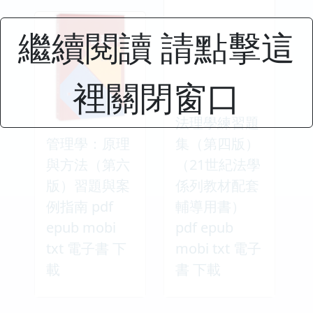
繼續閱讀 請點擊這
裡關閉窗口
法理學練習題
管理學：原理
集（第四版）
與方法（第六
（21世紀法學
版）習題與案
係列教材配套
例指南 pdf
輔導用書）
epub mobi
pdf epub
txt 電子書 下
mobi txt 電子
載
書 下載