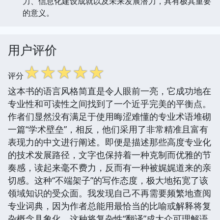
力、信息化建设成就以及未来发展潜力，具有极其重要
的意义。
用户评价
☆
☆
☆
☆
☆
评分
这本书的语言风格简直是令人眼前一亮，它成功地在
专业性和可读性之间找到了一个近乎完美的平衡点。
作者们显然没有满足于使用晦涩难懂的专业术语堆砌
一篇“学术壁垒”，相反，他们采用了非常精准且富有
表现力的中文进行阐述。即便是描述那些高度专业化
的技术发展路径，文字也保持着一种克制而优雅的节
奏感，读起来毫不费力，反而有一种被娓娓道来的亲
切感。这种“不端架子”的写作态度，极大地拓宽了该
领域知识的受众面。我发现自己不再需要频繁地查阅
专业词典，因为作者总能用最恰当的比喻或解释将复
杂概念具象化。这种将复杂性“翻译”成大众可理解语