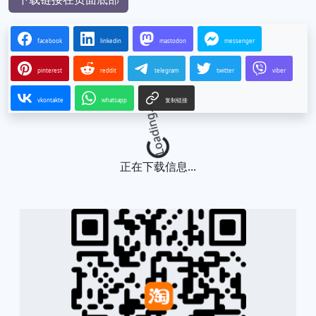
facebook
linkedin
mastodon
messenger
pinterest
reddit
telegram
twitter
viber
vkontakte
whatsapp
复制链接
Loading...
正在下载信息...