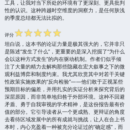
工具，让我对当下所处的环境有了更深刻、更具批判
性的认识。这种跨越时空维度的洞察力，是任何肤浅
的季度总结都无法比拟的。
☆
☆
☆
☆
☆
评分
坦白说，这本书的论证力量是极其强大的，它并非只
是陈述“发生了什么”，更重要的是深入挖掘了“为什么
会以这种方式发生”的内在驱动机制。作者们似乎倾
注了大量的精力去解构那些隐藏在宏大叙事之下的微
观利益博弈和制度约束。我尤其欣赏其中对若干关键
性政策实施效果的“反向检验”——他们敢于正视某些
预期目标的偏差，并用扎实的实证分析来探究背后的
深层原因，而非简单地归咎于外部环境。这种不回避
矛盾、勇于自我审视的学术精神，是这份报告最有价
值的部分。它引导读者从一个更成熟、更辩证的角度
去看待区域发展中的所有成就与挑战，让人在合上书
本时，内心充盈着一种被充分论证过的“确定感”，而