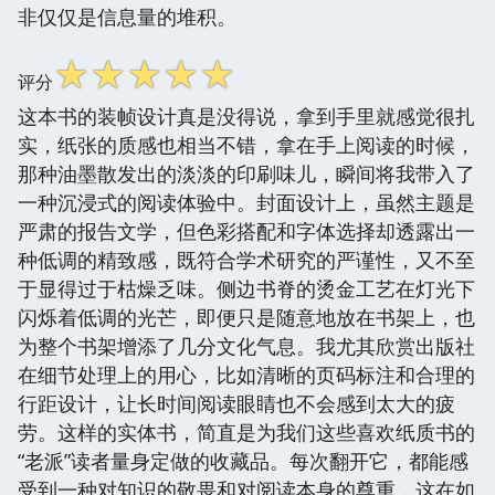
非仅仅是信息量的堆积。
☆
☆
☆
☆
☆
评分
这本书的装帧设计真是没得说，拿到手里就感觉很扎
实，纸张的质感也相当不错，拿在手上阅读的时候，
那种油墨散发出的淡淡的印刷味儿，瞬间将我带入了
一种沉浸式的阅读体验中。封面设计上，虽然主题是
严肃的报告文学，但色彩搭配和字体选择却透露出一
种低调的精致感，既符合学术研究的严谨性，又不至
于显得过于枯燥乏味。侧边书脊的烫金工艺在灯光下
闪烁着低调的光芒，即便只是随意地放在书架上，也
为整个书架增添了几分文化气息。我尤其欣赏出版社
在细节处理上的用心，比如清晰的页码标注和合理的
行距设计，让长时间阅读眼睛也不会感到太大的疲
劳。这样的实体书，简直是为我们这些喜欢纸质书的
“老派”读者量身定做的收藏品。每次翻开它，都能感
受到一种对知识的敬畏和对阅读本身的尊重，这在如