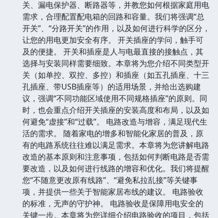
关、漏电保护器、断路器等，并教您如何根据家庭用电
需求，合理配置配电箱的回路和容量。我们将强调“总
开关”、“分路开关”的作用，以及如何进行科学的区分，
让您的用电更加安全有序。 开关插座的学问，触手可
及的便捷。 开关和插座是人与电最直接的接触点，其
选择与安装同样需要细致。本章将为您介绍不同类型开
关（如单控、双控、多控）和插座（如五孔插座、十三
孔插座、带USB插座等）的适用场景，并给出选购建
议，强调“不同功能区域使用不同规格插座”的原则。同
时，也会重点介绍开关插座的安装高度和布局，以及如
何避免“虚接”和“过载”。 电路改造与增容，满足现代生
活的需求。 随着家电的增多和智能化家居的普及，原
有的电路系统往往难以满足需求。本章将为您讲解电路
改造的基本原则和注意事项，包括如何判断电路是否需
要改造，以及如何进行线路的增容和优化。我们将提醒
您“不随意更改原有线路”、“避免私拉乱接”等关键事
项，并提供一些关于智能家居布线的建议。 电路验收
的标准，无声的守护神。 电路验收是保障用电安全的
关键一步。本章将为您详细介绍电路验收的项目，包括