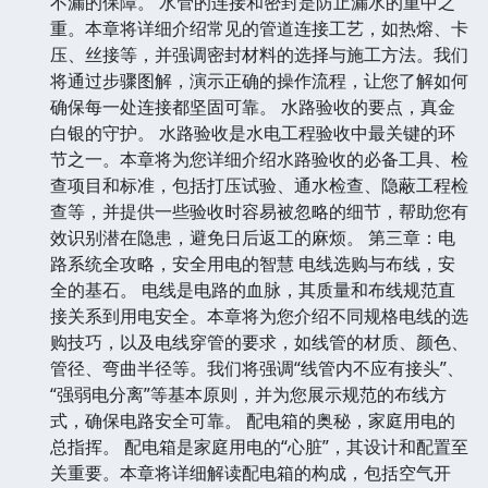
不漏的保障。 水管的连接和密封是防止漏水的重中之
重。本章将详细介绍常见的管道连接工艺，如热熔、卡
压、丝接等，并强调密封材料的选择与施工方法。我们
将通过步骤图解，演示正确的操作流程，让您了解如何
确保每一处连接都坚固可靠。 水路验收的要点，真金
白银的守护。 水路验收是水电工程验收中最关键的环
节之一。本章将为您详细介绍水路验收的必备工具、检
查项目和标准，包括打压试验、通水检查、隐蔽工程检
查等，并提供一些验收时容易被忽略的细节，帮助您有
效识别潜在隐患，避免日后返工的麻烦。 第三章：电
路系统全攻略，安全用电的智慧 电线选购与布线，安
全的基石。 电线是电路的血脉，其质量和布线规范直
接关系到用电安全。本章将为您介绍不同规格电线的选
购技巧，以及电线穿管的要求，如线管的材质、颜色、
管径、弯曲半径等。我们将强调“线管内不应有接头”、
“强弱电分离”等基本原则，并为您展示规范的布线方
式，确保电路安全可靠。 配电箱的奥秘，家庭用电的
总指挥。 配电箱是家庭用电的“心脏”，其设计和配置至
关重要。本章将详细解读配电箱的构成，包括空气开