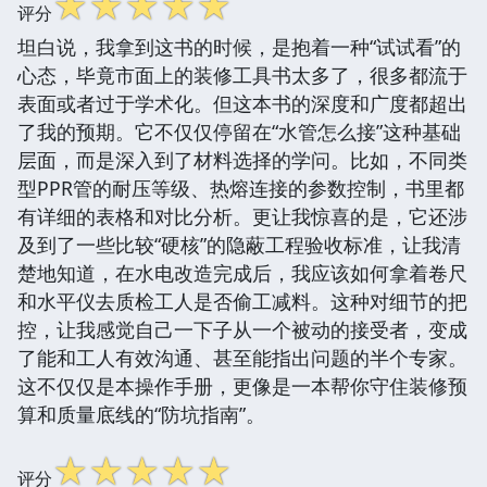
☆
☆
☆
☆
☆
评分
坦白说，我拿到这书的时候，是抱着一种“试试看”的
心态，毕竟市面上的装修工具书太多了，很多都流于
表面或者过于学术化。但这本书的深度和广度都超出
了我的预期。它不仅仅停留在“水管怎么接”这种基础
层面，而是深入到了材料选择的学问。比如，不同类
型PPR管的耐压等级、热熔连接的参数控制，书里都
有详细的表格和对比分析。更让我惊喜的是，它还涉
及到了一些比较“硬核”的隐蔽工程验收标准，让我清
楚地知道，在水电改造完成后，我应该如何拿着卷尺
和水平仪去质检工人是否偷工减料。这种对细节的把
控，让我感觉自己一下子从一个被动的接受者，变成
了能和工人有效沟通、甚至能指出问题的半个专家。
这不仅仅是本操作手册，更像是一本帮你守住装修预
算和质量底线的“防坑指南”。
☆
☆
☆
☆
☆
评分