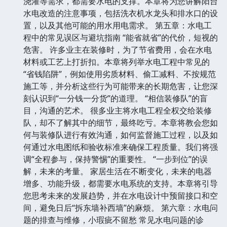
浇灌等需求，都需要水电的支撑。本章将为您讲解阳台
水电改造的注意事项，包括洗衣机水龙头和排水口的设
置，以及其他可能的用水用电需求。 第五章：水电工
程中的常见误区与避坑指南 “能省就省”的代价，短视的
危害。 许多业主在装修时，为了节省费用，会在水电
材料或工艺上打折扣。本章将列举水电工程中常见的
“省钱陷阱”，例如使用劣质材料、偷工减料、不按规范
施工等，并分析这些行为可能带来的长期危害，让您深
刻认识到“一分钱一分货”的道理。 “相信装修队”的盲
目，沟通的艺术。 很多业主将水电工程全权交给装修
队，却不了解其中的细节，最终吃亏。本章将教会您如
何与装修队进行有效沟通，如何监督施工过程，以及如
何通过水电图纸和验收标准来确保工程质量。我们将强
调“全程参与，保持警惕”的重要性。 “一步到位”的误
解，未来的考量。 家居生活在不断变化，未来的电器
增多、功能升级，都需要水电系统的支持。本章将引导
您思考未来的发展趋势，并在水电设计中预留接口和空
间，避免日后“拆东墙补西墙”的麻烦。 第六章：水电问
题的排查与维修，小瑕疵不留愁 常见水电问题的诊