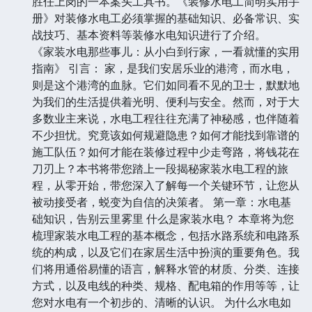
胜任上岗的一本案头工具书。《装修水电工简明实用手
册》对装修水电工必须掌握的基础知识、必备常识、实
战技巧、基本资料等装修水电知识进行了介绍。
《家装水电那些事儿：从小白到行家，一看就懂的实用
指南》 引言： 家，是我们安居乐业的港湾，而水电，
则是这个港湾的血脉。它们如同看不见的卫士，默默地
为我们的生活提供着光明、便利与安全。然而，对于大
多数业主来说，水电工程往往充满了神秘感，也伴随着
不少担忧。究竟该如何规避隐患？如何才能找到靠谱的
施工队伍？如何才能在装修过程中少走弯路，将钱花在
刀刃上？本书将带您踏上一段揭秘家装水电工程的旅
程，从零开始，带您深入了解每一个关键环节，让您从
被动接受者，蜕变为自信的决策者。 第一章：水电基
础知识，告别云里雾里 什么是家装水电？ 本章将为您
梳理家装水电工程的基本概念，包括水路系统和电路系
统的构成，以及它们在家居生活中扮演的重要角色。我
们将用通俗易懂的语言，解释水管的材质、分类、连接
方式，以及电线的种类、规格、配电箱的作用等等，让
您对水电有一个初步的、清晰的认识。 为什么水电如