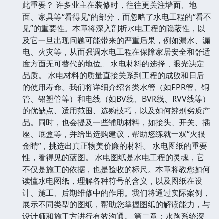
此重要？ 许多业主在装修时，往往更关注墙面、地
面、家具等“看得见”的部分，而忽略了水电工程的“看不
见”的重要性。本章将深入剖析水电工程的隐蔽性，以
及它一旦出现问题可能带来的严重后果，例如漏水、漏
电、火灾等，从而强调水电工程在保障家居安全和舒适
度方面无可替代的地位。 水电材料的选择，眼光决定
品质。 水电材料的质量直接关系到工程的成败和日后
的使用寿命。我们将详细介绍各类水管（如PPR管、铜
管、铝塑管等）和电线（如BV线、BVR线、RVV线等）
的优缺点、适用范围、选购技巧，以及如何辨别劣质产
品。同时，也会提及一些辅助材料，如接头、开关、插
座、底盒等，并给出选购建议，帮助您练就一双“火眼
金睛”，挑选出真正物美价廉的材料。 水电图纸的重要
性，看得见的蓝图。 水电图纸是水电工程的灵魂，它
不仅是施工的依据，也是验收的标尺。本章将教您如何
读懂水电图纸，理解各种符号的含义，以及图纸在设
计、施工、后期维修中的作用。我们将通过实际案例，
展示不同类型的图纸，帮助您掌握图纸的解读能力，与
设计师和施工方进行有效沟通。 第二章：水路系统深