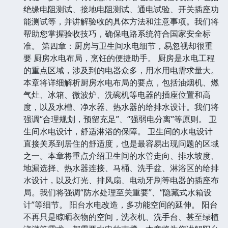
绝缘电阻测试、接地电阻测试、通电试验、开关插座功
能测试等，并讲解验收的具体方法和注意事项。我们将
帮助您掌握验收技巧，确保电路系统符合国家安全标
准。 第四章：厨房与卫生间水电细节，易忽视却很重
要 厨房水电布局，烹饪的便捷助手。 厨房是水电工程
的重点区域，涉及到的电器众多，用水用电需求量大。
本章将详细解析厨房水电布局的要点，包括油烟机、燃
气灶、冰箱、微波炉、洗碗机等电器的插座位置和高
度，以及水槽、净水器、热水器的给排水设计。我们将
强调“合理规划，预留充足”、“强弱电分离”等原则。 卫
生间水电设计，舒适淋浴的保障。 卫生间的水电设计
直接关系到居住的舒适度，也是最容易出现问题的区域
之一。本章将重点介绍卫生间的水管走向、排水坡度、
地漏选择、热水器连接、马桶、洗手盆、淋浴区的给排
水设计，以及灯光、排风扇、电动牙刷等电器的插座布
局。我们将强调“防水处理至关重要”、“隐藏式水箱设
计”等细节。 阳台水电改造，多功能空间的延伸。 阳台
不再只是晾晒衣物的空间，洗衣机、洗手台、甚至绿植