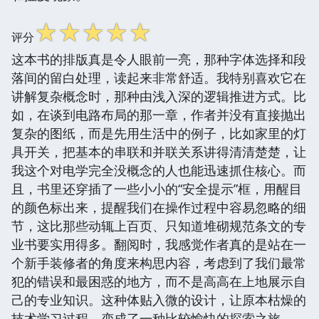
☆
☆
☆
☆
☆
评分
这本书的排版真是令人眼前一亮，那种字体选择和段
落间的留白处理，读起来非常舒适。我特别喜欢它在
讲解复杂概念时，那种由浅入深的逻辑推进方式。比
如，在谈到电路布局的那一章，作者并没有直接抛出
复杂的图纸，而是先用生活中的例子，比如家里的灯
具开关，把基本的串联和并联关系讲得清清楚楚，让
我这个对电学完全没概念的人也能迅速抓住核心。而
且，书里还穿插了一些小小的“安全提示”框，用醒目
的颜色标出来，提醒我们在操作过程中容易忽略的细
节，这比那些动辄上百页、只知道堆砌规范条文的专
业书要实用得多。翻阅时，我感觉作者真的是站在一
个新手装修者的角度来构思内容，考虑到了我们最常
犯的错误和最困惑的地方，而不是高高在上地展示自
己的专业知识。这种体贴入微的设计，让原本枯燥的
技术学习过程，变成了一种比较愉快的探索之旅。