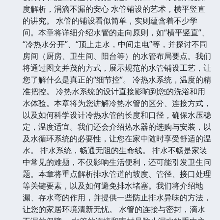
度解析，涓滴不漏的安心 水管铺设的艺术，横平竖直
的讲究。 水管的铺设看似简单，实则蕴含着不少学
问。本章将详细介绍水管的走向原则，如“横平竖直”、
“冷热水分开”、“顶上走水，中间走电”等，并探讨不同
房间（厨房、卫生间、阳台等）的水管布局要点。我们
将通过图文并茂的方式，展示规范的水管铺设工艺，让
您了解什么是真正的“细节控”。 冷热水系统，温度的精
准把控。 冷热水系统的设计直接影响到您的洗浴和用
水体验。本章将为您讲解冷热水管的区分、连接方式，
以及如何科学设计冷热水管的长度和口径，确保水压稳
定，温度适宜。我们还会介绍热水器的选购与安装，以
及水循环系统的必要性，让您在家中随时享受舒适的温
水。 排水系统，畅通无阻的生命线。 排水不畅是家装
中常见的难题，不仅影响生活便利，还可能引发卫生问
题。本章将重点解析排水管道的坡度、管径、接口处理
等关键要素，以及如何避免排水堵塞。我们将介绍地
漏、存水弯的作用，并提供一些防止排水异味的方法，
让您的家居环境清新无忧。 水管的连接与密封，滴水