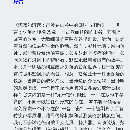
序言
《沉寂的河床：声波在山谷中的回响与消散》 一、引
言：失落的旋律 想象一片古老而辽阔的山谷，它曾是
回声的故乡，无数细微的声响在这里汇聚、流淌，讲述
着自然的低语与生命的脉动。然而，岁月无情，风雨侵
蚀，那些曾经鲜活的声波，如今只剩下模糊的印记，如
同沉寂在河床下的鹅卵石，默默承载着被遗忘的故事。
本书并非讲述如何重建那失落的音频世界，也非探究如
何捕捉那些飘渺的余音。相反，它聚焦于一种更深邃的
议题：当声音的载体消失，当传递的介质枯竭，当聆听
的意愿淡漠，一个原本充满声响的世界会变成什么模
样？它探讨的是一种“无声”的可能性，一种在寂静中孕
育的、不同于以往任何形式的存在。 本书将带领读者
深入探索一个不存在的“声音宇宙”，一个被剥离了所有
传统声学原理、信号传输机制和监测策略的抽象空间。
我们不会讨论任何关于麦克风、扬声器、音频线缆、数
字信号处理器、编码解码器、音频接口、混音台、均衡