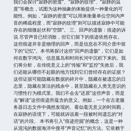
我们会探讨“寂静的密度”、“寂静的纹理”、“寂静的温
度”等概念，试图为这种抽象的体验提供一种量化的可
能性。例如，“寂静的密度”可以用来衡量单位空间内声
音的稀疏程度，而“寂静的纹理”则可以描述寂静中可能
存在的细微起伏和“空隙”。 三、回声的遗骸：痕迹的诉
说 尽管声音已经消散，但它们留下的痕迹依然存在。
这些痕迹并非是物理的回声，而是信息在不同介质中留
下的“记忆”。本书将探讨这些“回声的遗骸”，它们是如
何在数字鸿沟、信息孤岛和时间长河中沉积下来的。我
们将分析，在传统意义上的“传输”和“监控”失效后，我
们还能从哪些不起眼的地方找到它们曾经存在的证据？
这些证据可能隐藏在数据的碎片中，隐藏在被遗忘的日
志里，隐藏在算法的残余中，甚至隐藏在人类无意识的
习惯性行为模式里。我们不会去“还原”这些声音，而是
去“解读”这些痕迹所蕴含的意义。例如，一个在古老服
务器日志文件中偶然发现的、看似毫无意义的时间戳，
在寂静的语境下，可能就诉说着一段被时间遗忘的“对
话”的片段。 本书将引入“痕迹挖掘”的概念，这是一种
从混沌的数据海洋中搜寻“声音记忆”的方法。它依赖于