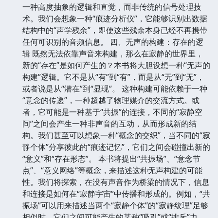
一种高度抽象的逻辑和直觉，而非传统的信号处理技
术。我们会想象一种“痕迹分析仪”，它能够识别出数据
结构中的“声学残余”，即使这些残余本身已经不再携带
任何可识别的音频信息。 四、无声的构建：存在的逻
辑 既然无法依靠声音来构建，那么在寂静的世界里，
新的“存在”是如何产生的？本书将大胆设想一种“无声的
构建”逻辑。它不是从“有”到“有”，而是从“无”到“无”，
或者说是从“潜在”到“显现”。 这种构建可能依赖于一种
“意念的传递”，一种超越了物理媒介的交流方式。或
者，它可能是一种基于“共振”的连接，不同的“寂静空
间”之间会产生一种非声音的互动，从而形成新的结
构。我们甚至可以想象一种“概念的交织”，当不同的“寂
静个体”分享彼此的“痕迹记忆”，它们之间会碰撞出新的
“意义”和“存在形态”。 本书将提出“共振场”、“意念节
点”、“意义网络”等概念，来描述这种无声构建的可能
性。我们将探索，在没有声音作为桥梁的情况下，信息
和连接是如何在“寂静宇宙”中传播和形成的。例如，“共
振场”可以用来描述当两个“寂静个体”的“寂静纹理”足够
相似时，它们之间可能产生的某种“吸引”或“排斥”力，