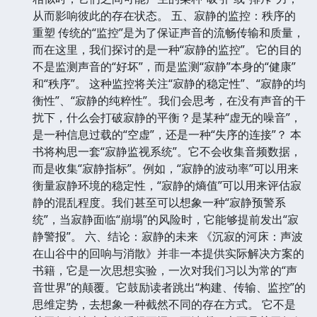
从而影响彼此的存在状态。 五、寂静的监控：秩序的
重塑 传统的“监控”是为了保证声音的流畅传输和质量，
而在这里，我们探讨的是一种“寂静的监控”。它的目的
不是监测声音的“好坏”，而是监测“寂静”本身的“健康”
和“秩序”。 这种监控将关注“寂静的稳定性”、“寂静的均
衡性”、“寂静的纯粹性”。我们会思考，在没有声音的干
扰下，什么会打破寂静的平衡？是某种“虚无的噪音”，
是一种信息过载的“空虚”，还是一种“失序的连接”？ 本
书将构思一套“寂静监视系统”。它不会收集音频数据，
而是收集“寂静指标”。例如，“寂静的波动率”可以用来
衡量寂静环境的稳定性，“寂静的熵值”可以用来评估寂
静的混乱程度。我们甚至可以想象一种“寂静预警系
统”，当寂静面临“崩塌”的风险时，它能够提前发出“寂
静警报”。 六、结论：寂静的未来 《沉寂的河床：声波
在山谷中的回响与消散》并非一本提供实际解决方案的
书籍，它是一次思想实验，一次对我们习以为常的“声
音世界”的颠覆。它鼓励读者跳出“构建、传输、监控”的
思维定势，去想象一种截然不同的存在方式。 它不是