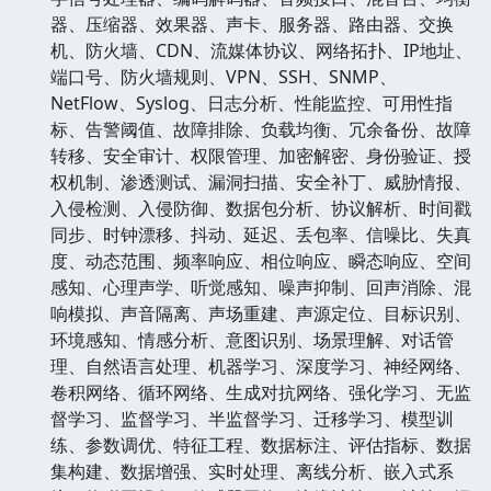
器、压缩器、效果器、声卡、服务器、路由器、交换
机、防火墙、CDN、流媒体协议、网络拓扑、IP地址、
端口号、防火墙规则、VPN、SSH、SNMP、
NetFlow、Syslog、日志分析、性能监控、可用性指
标、告警阈值、故障排除、负载均衡、冗余备份、故障
转移、安全审计、权限管理、加密解密、身份验证、授
权机制、渗透测试、漏洞扫描、安全补丁、威胁情报、
入侵检测、入侵防御、数据包分析、协议解析、时间戳
同步、时钟漂移、抖动、延迟、丢包率、信噪比、失真
度、动态范围、频率响应、相位响应、瞬态响应、空间
感知、心理声学、听觉感知、噪声抑制、回声消除、混
响模拟、声音隔离、声场重建、声源定位、目标识别、
环境感知、情感分析、意图识别、场景理解、对话管
理、自然语言处理、机器学习、深度学习、神经网络、
卷积网络、循环网络、生成对抗网络、强化学习、无监
督学习、监督学习、半监督学习、迁移学习、模型训
练、参数调优、特征工程、数据标注、评估指标、数据
集构建、数据增强、实时处理、离线分析、嵌入式系