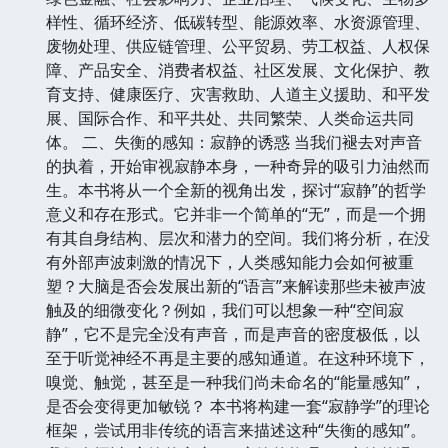
样性、循环经济、低碳转型、能源效率、水资源管理、
废物处理、供应链管理、公平贸易、劳工权益、人权保
障、产品安全、消费者权益、社区发展、文化保护、教
育支持、健康医疗、灾害救助、人道主义援助、和平发
展、国际合作、和平共处、共同繁荣、人类命运共同
体。 二、失衡的感知：寂静的诱惑 当我们褪去对声音
的执着，开始审视寂静本身，一种奇异的吸引力油然而
生。本书将从一个全新的视角出发，探讨“寂静”的哲学
意义和存在形式。它并非一个简单的“无”，而是一个拥
有其自身结构、层次和潜力的空间。我们将分析，在没
有外部声波刺激的情况下，人类感知能力会如何被重
塑？大脑是否会发展出新的“语言”来解读那些未被声波
触及的细微变化？例如，我们可以想象一种“空间寂
静”，它不是完全没有声音，而是声音的密度极低，以
至于听觉神经不再是主要的感知通道。在这种环境下，
嗅觉、触觉，甚至是一种我们尚未命名的“能量感知”，
是否会变得更加敏锐？ 本书将构建一套“寂静学”的理论
框架，尝试用非传统的语言来描述这种“失衡的感知”。