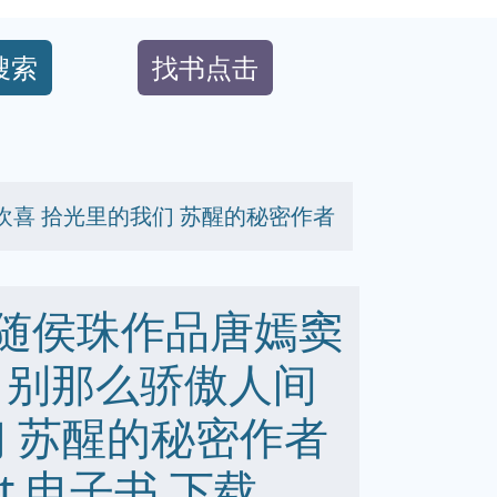
搜索
找书点击
欢喜 拾光里的我们 苏醒的秘密作者
 随侯珠作品唐嫣窦
 别那么骄傲人间
们 苏醒的秘密作者
 txt 电子书 下载