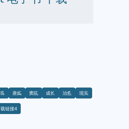
侯珠
唐嫣
窦骁
成长
治愈
现实
下载链接4