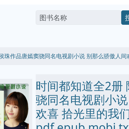
随侯珠作品唐嫣窦骁同名电视剧小说 别那么骄傲人间
时间都知道全2册
骁同名电视剧小说
欢喜 拾光里的我
pdf epub mobi