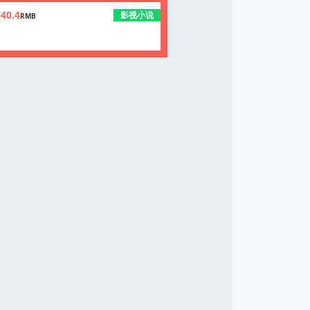
影视小说
140.4
RMB
1
1