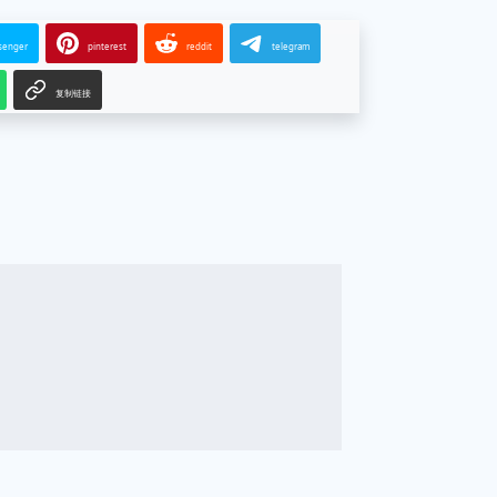
senger
pinterest
reddit
telegram
复制链接