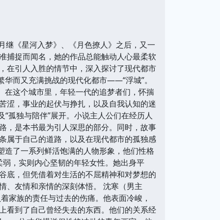
林汐月继《星河入梦》、《月色撩人》之后，又一
准捕捉而闻名，她的作品总能触动人心最柔软
，在引人入胜的情节中，深入探讨了现代都市
繁华而又充满挑战的现代化都市——“浮城”。
态。在这个城市里，年轻一代的追梦者们，怀揣
苦涩，事业的起伏与挣扎，以及自我认知的迷
以及“孤独与陪伴”展开。小说主人公们在经历人
路，是本书最为引人深思的部分。同时，故事
条属于自己的道路，以及在现代都市的孤独感
书塑造了一系列鲜活饱满的人物形象，他们性格
柔弱，实则内心坚韧的年轻女性。她出身平
谷底，但凭借着对生活的不屈精神和对梦想的
情、友情和亲情的深刻体悟。 沈寒（男主
负着家族的责任与过去的伤痛。他表面冷峻，
上看到了自己曾经失去的东西。他们的关系经