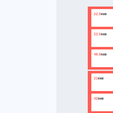
22.5
RMB
23.5
RMB
48.9
RMB
21
RMB
42
RMB