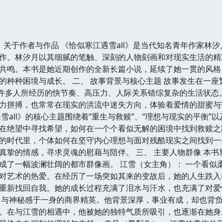
一、 关于作者与作品 《恰似寒江遇雪all》是当代知名青年作家
作。林汐月以其细腻的笔触、深刻的人物刻画和对现实生活的精
共鸣。本书是她近期创作的全新长篇小说，延续了她一贯的风格
的种种困境与成长。 二、 故事背景与核心主题 故事发生在一座
中许多人所经历的快节奏、高压力、人际关系错综复杂的生活状
力拼搏，也常常在现实的洪流中迷失方向，体验着爱情的甜蜜与
雪all》的核心主题围绕着“重生与救赎”、“理想与现实的平衡”
在绝望中寻找希望，如何在一个个看似无解的困境中找到救赎之
的时代里，个体如何在坚守内心理想与面对残酷现实之间找到一
真挚的情感，寻求灵魂的慰藉与陪伴。 三、 主要人物群像 本
成了一幅波澜壮阔的都市群像画。 江雪（女主角）： 一个看似
对艺术的热爱。在经历了一场突如其来的变故后，她的人生跌入
重新找回自我。她的成长过程充满了泪水与汗水，也充满了对爱
力与神秘感于一身的商界精英。他背景深厚，事业有成，却也背
。在与江雪的相遇中，他被她的独特气质所吸引，也逐渐在她身