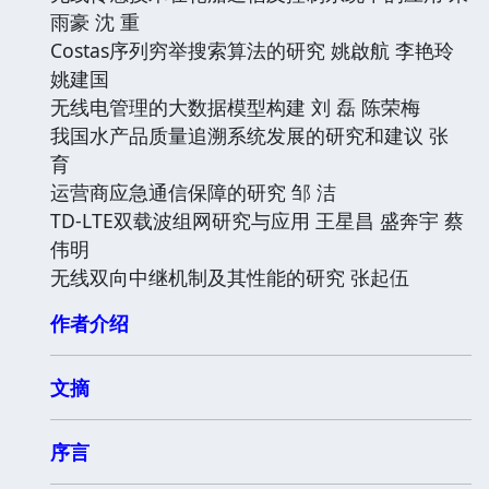
雨豪 沈 重
Costas序列穷举搜索算法的研究 姚啟航 李艳玲
姚建国
无线电管理的大数据模型构建 刘 磊 陈荣梅
我国水产品质量追溯系统发展的研究和建议 张
育
运营商应急通信保障的研究 邹 洁
TD-LTE双载波组网研究与应用 王星昌 盛奔宇 蔡
伟明
无线双向中继机制及其性能的研究 张起伍
作者介绍
文摘
序言