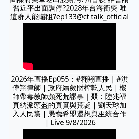
習近平出面調停?2028年台海衝突 唯
這群人能嚇阻?ep133@ctitalk_official
2026年直播Ep055：#翱翔直播｜#洪
偉翔律師｜政府續斂財榨乾人民｜機
師帶毒教師頻死荒謬事｜叕：陸兆福
真納派頭盔的真實與荒誕｜劉天球加
入人民黨｜愚蠢希盟還想與巫統合作
｜Live 9/8/2026