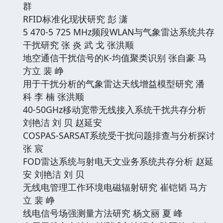
群
RFID标准化现状研究 彭 潇
5 470-5 725 MHz频段WLAN与气象雷达系统共存
干扰研究 张 炎 武 戈 张洪顺
地空通信干扰信号的K-均值聚类识别 张自豪 马
方立 裴 峥
用于干扰分析的气象雷达天线增益模型研究 潘
科 李 楠 张洪顺
40-50GHz移动宽带无线接入系统干扰共存分析
刘艳洁 刘 贝 赵延安
COSPAS-SARSAT系统受干扰问题排查与分析探讨
张 宸
FOD雷达系统与射电天文业务系统共存分析 赵延
安 刘艳洁 刘 贝
无线电管理工作环境电磁辐射研究 崔铠韬 马方
立 裴 峥
线电信号场强测量方法研究 杨文丽 夏 峰