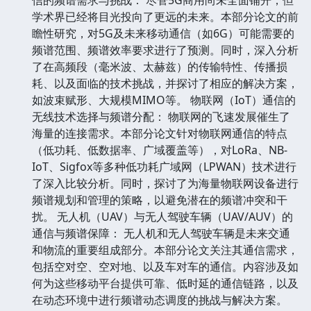
学术界已经将目光投向了更远的未来。本部分论文的前
瞻性研究，对5G及未来移动通信（如6G）可能需要的
频谱范围、频谱效率要求进行了预测。同时，深入分析
了在高频段（毫米波、太赫兹）的传输特性、传播损
耗、以及面临的技术挑战，并探讨了相应的解决方案，
如波束赋形、大规模MIMO等。 物联网（IoT）通信的
无线技术选择与频谱分配： 物联网的飞速发展催生了
海量的连接需求。本部分论文针对物联网通信的特点
（低功耗、低数据率、广域覆盖等），对LoRa、NB-
IoT、Sigfox等多种低功耗广域网（LPWAN）技术进行
了深入比较分析。同时，探讨了为海量物联网设备进行
频谱规划和管理的策略，以避免潜在的频谱冲突和干
扰。 无人机（UAV）与无人驾驶车辆（UAV/AUV）的
通信与频谱保障： 无人机和无人驾驶车辆是未来交通
和物流的重要组成部分。本部分论文关注其通信需求，
包括空对空、空对地、以及车对车的通信。内容涉及如
何为这些移动平台提供可靠、低时延的通信链路，以及
在动态环境中进行频谱动态调度的挑战与解决方案。