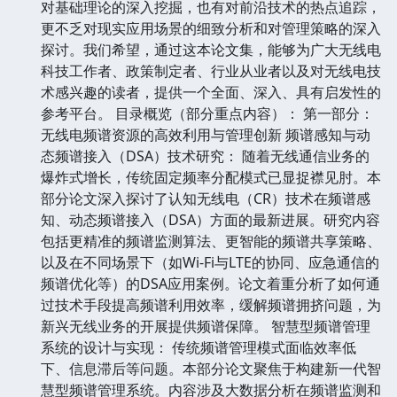
对基础理论的深入挖掘，也有对前沿技术的热点追踪，
更不乏对现实应用场景的细致分析和对管理策略的深入
探讨。我们希望，通过这本论文集，能够为广大无线电
科技工作者、政策制定者、行业从业者以及对无线电技
术感兴趣的读者，提供一个全面、深入、具有启发性的
参考平台。 目录概览（部分重点内容）： 第一部分：
无线电频谱资源的高效利用与管理创新 频谱感知与动
态频谱接入（DSA）技术研究： 随着无线通信业务的
爆炸式增长，传统固定频率分配模式已显捉襟见肘。本
部分论文深入探讨了认知无线电（CR）技术在频谱感
知、动态频谱接入（DSA）方面的最新进展。研究内容
包括更精准的频谱监测算法、更智能的频谱共享策略、
以及在不同场景下（如Wi-Fi与LTE的协同、应急通信的
频谱优化等）的DSA应用案例。论文着重分析了如何通
过技术手段提高频谱利用效率，缓解频谱拥挤问题，为
新兴无线业务的开展提供频谱保障。 智慧型频谱管理
系统的设计与实现： 传统频谱管理模式面临效率低
下、信息滞后等问题。本部分论文聚焦于构建新一代智
慧型频谱管理系统。内容涉及大数据分析在频谱监测和