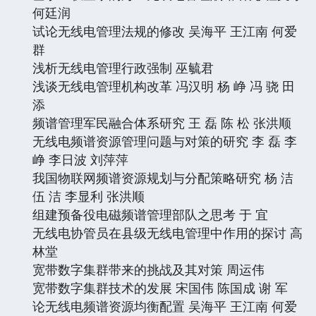
何廷润
试论无线电管理法规的修改 吴海平 王江南 何爱
群
浅析无线电管理行政强制 巫毓君
浅谈无线电管理机构改革 冯汉明 杨 峥 冯 骁 田
添
频谱管理军民融合体系研究 王 磊 陈 松 张洪顺
无线电频谱资源管理问题与对策的研究 李 磊 李
峥 李日波 刘萍萍
我国物联网频谱资源规划与分配策略研究 杨 洁
伍 洁 李显利 张洪顺
组建预备役电磁频谱管理部队之思考 于 宜
无线电协管员在县级无线电管理中作用的探讨 高
林堂
宽带数字集群带来的挑战及其对策 周运伟
宽带数字集群技术的发展 宋国伟 陈国成 谢 军
论无线电频谱资源均衡配置 吴海平 王江南 何爱