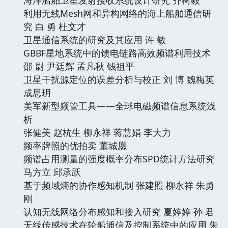
利用无线Mesh网和异构网络的海上船舶通信研
究 白 勇 杜文才
卫星通信系统的研究及其应用 许 敏
GBBF星地系统中的馈电链路高效频谱利用技术
邵 尉 尹廷辉 孟凡秋 钱祖平
卫星干扰源定位的误差分析与校正 刘 博 魏梅英
成思玥
美军新型频管工具——全球电磁频谱信息系统浅
析
张健美 赵杭生 柳永祥 蒋慧娟 李大力
频率牌照的优拍卖 董城愿
频谱占用测量的强度概率分布SPD统计方法研究
马方立 邱承跃
基于频域熵的协作感知机制 张建照 柳永祥 朱勇
刚
认知无线网络分布感知和接入研究 夏婷婷 孙 君
无线传感技术在轮船通信及控制系统中的应用 朱