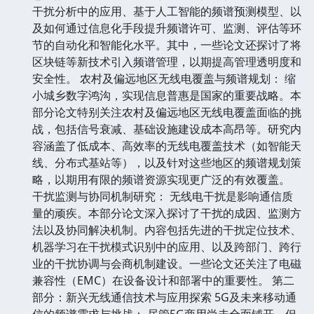
干扰分析中的应用、基于人工智能的频谱预测模型、以
及如何通过信息化手段提升频谱许可、监测、评估等环
节的自动化和智能化水平。其中，一些论文还探讨了将
区块链等新技术引入频谱管理，以期提高管理透明度和
安全性。 农村及偏远地区无线电覆盖与频谱规划： 缩
小城乡数字鸿沟，实现信息普惠是国家的重要战略。本
部分论文特别关注农村及偏远地区无线电覆盖面临的挑
战，包括信号衰减、基础设施建设成本高昂等。研究内
容涵盖了低成本、高效率的无线电覆盖技术（如智能天
线、分布式基站等），以及针对这些地区的频谱规划策
略，以期用有限的频谱资源实现更广泛的有效覆盖。
干扰监测与协同机制研究： 无线电干扰是影响通信质
量的顽疾。本部分论文深入探讨了干扰的成因、监测方
法以及协同解决机制。内容包括先进的干扰定位技术、
机器学习在干扰模式识别中的应用、以及跨部门、跨行
业的干扰协调与会商机制建设。一些论文还关注了电磁
兼容性（EMC）在设备设计和部署中的重要性。 第二
部分：新兴无线通信技术与应用探索 5G及未来移动通
信的频谱需求与挑战： 尽管5G商用尚未全面铺开，但