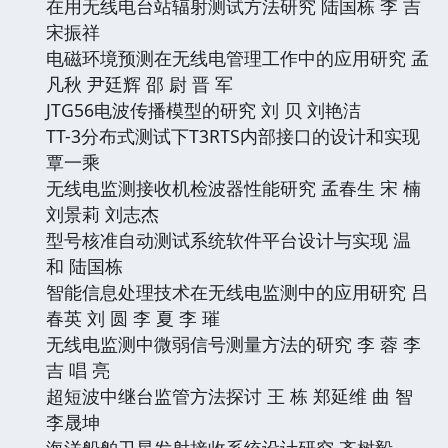
在用无线电台站辐射测试方法研究 陆国栋 李 吉
宋振祥
电磁环境预测在无线电管理工作中的应用研究 孟
凡秋 尹廷辉 邵 尉 晋 军
JTG56电波传播模型的研究 刘 贝 刘艳洁
TT-3分布式测试下T3RTS内部接口的设计和实现
覃一乘
无线电监测接收机检波器性能研究 孟春生 宋 楠
刘景莉 刘志杰
型号核准自动测试系统软件平台设计与实现 温
和 陆国栋
智能信息处理技术在无线电监测中的应用研究 吕
春英 刘 圆 李 夏 李 璀
无线电监测中微弱信号测量方法的研究 李 蓉 李
吉 唱 亮
超短波中继台监管方法探讨 王 栋 郑延维 曲 智
李晟坤
海洋船舶卫星发射接收系统设计研究 齐树毅