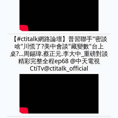
【#ctitalk網路論壇】普習聯手"密談
啥"川慌了?美中會談"藏變數"台上
桌?...周錫瑋.蔡正元.李大中_重磅對談
精彩完整全程ep68 ‪@中天電視
CtiTv‪@ctitalk_official