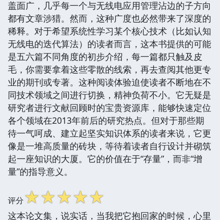
盖面广，几乎每一个与无线电应用管理沾边的子方向
都有文章涉猎。然而，这种广度也必然带来了深度的
稀释。对于希望系统性学习某个核心技术（比如认知
无线电的迭代算法）的读者而言，这本书提供的可能
是五六篇不同角度的初步介绍，每一篇都只触及皮
毛，你需要拿着这些零散的线索，再去查阅其他更专
业的期刊或专著。这种阅读体验迫使读者不断地在不
同技术领域之间进行切换，精神负荷不小。它无疑是
研究者进行文献回顾时的宝贵资源库，能够快速定位
各个领域在2013年前后的研究热点。但对于那些期
待一气呵成、建立起坚实知识体系的读者来说，它更
像是一堆高质量的砖块，等待着读者自行设计并砌筑
起一座知识的大厦。它的价值在于“存量”，而非“增
量”的指导意义。
☆
☆
☆
☆
☆
评分
这本论文集，说实话，当我把它抱回家的时候，心里