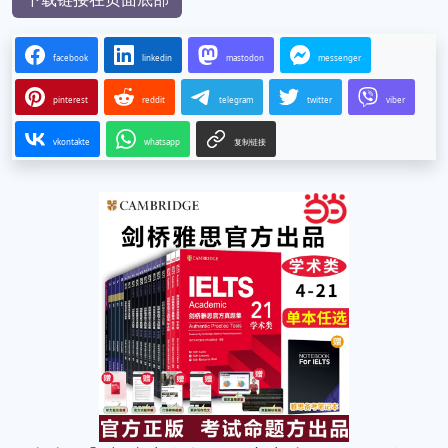
facebook
linkedin
mastodon
messenger
pinterest
reddit
telegram
twitter
viber
vkontakte
whatsapp
复制链接