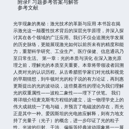
附录F 习题参考答案与解答
参考文献
光学现象的奥秘：激光技术的革新与应用 本书旨在揭
示激光这一颠覆性技术背后的深层光学原理，并深入探
讨其在各个领域的广泛应用。我们不仅会追溯光学发展
的历史脉络，更能展现激光如何以前所未有的精度和能
力，重塑科学研究、工业生产、医疗保健、信息通讯乃
至日常生活。 第一章：光的本质与演化 在深入激光原
理之前，理解光的本质至关重要。本章将带领读者回溯
人类对光的认识历程。从古希腊哲学家们对光线和视觉
的早期猜想，到牛顿对光的粒子说的有力论证，再到惠
更斯提出的光的波动说，这些奠基性的理论为我们理解
光的双重属性——波粒二象性——埋下了伏笔。 我们
将详细介绍麦克斯韦方程组的建立，这一物理学史上的
伟大成就统一了电与磁，并预言了电磁波的存在，而光
正是其中一种。爱因斯坦的光电效应解释，则有力地支
持了光量子（光子）的概念，进一步印证了光的粒子
性。光波的衍射、干涉、偏振等经典波动现象将一一展