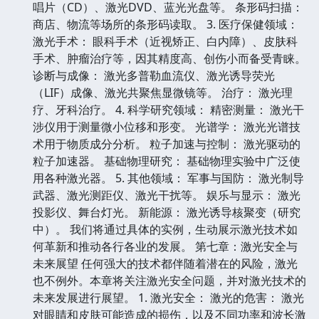
唱片（CD）、激光DVD、蓝光光盘等。 条形码扫描：
商店、物流等场所的条形码读取。 3. 医疗保健领域：
激光手术： 眼科手术（近视矫正、白内障）、皮肤科
手术、肿瘤治疗等，因其精度高、创伤小而备受青睐。
诊断与成像： 激光多普勒血流仪、激光诱导荧光
（LIF）成像、激光共聚焦显微镜等。 治疗： 激光理
疗、牙科治疗。 4. 科学研究领域： 精密测量： 激光干
涉仪用于测量微小位移和形变。 光谱学： 激光光谱技
术用于物质成分分析。 粒子加速与控制： 激光驱动的
粒子加速器。 基础物理研究： 基础物理实验中广泛使
用各种激光器。 5. 其他领域： 军事与国防： 激光制导
武器、激光测距仪、激光干扰等。 娱乐与显示： 激光
投影仪、舞台灯光。 新能源： 激光诱导核聚变（研究
中）。 我们将通过具体的实例，生动展示激光技术如
何革新和推动各行各业的发展。 第七章：激光安全与
未来展望 任何强大的技术都伴随着潜在的风险，激光
也不例外。本章将关注激光安全问题，并对激光技术的
未来发展进行展望。 1. 激光安全： 激光的危害： 激光
对眼睛和皮肤可能造成的损伤，以及不同功率和波长激