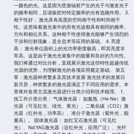
一颜色的光。这是因为受激辐射产生的光子与激发光子
的频率相同，且谐振腔对特定频率的光有选频作用。 3.
相干性好： 激光具有高度的空间相干性和时间相干
性。这意味着激光束中的所有光波都具有相同的频率、
方向和相位关系。这种相干性使得激光能够产生强烈的
干涉和衍射现象，是全息术等应用的基础。 4. 亮度
高： 激光单位面积上的光功率密度极高，即其亮度非
常高。这是由于激光光束集中的能量和良好的方向性。
我们将通过对比分析，直观展示激光这些特性超越传统
光源的优势，为理解激光的各项应用奠定基础。 第五
章：激光器种类繁多及其技术发展 激光技术的发展日
新月异，种类繁多的激光器满足了不同应用的需求。本
章将对各类主流激光器进行分类介绍和技术梳理。 1.
按工作介质分类： 气体激光器： 如氦氖（He-Ne）激
光器（可见红光、绿光、黄光）、二氧化碳（CO2）激
光器（红外光，功率高）、准分子激光器（紫外光，能
量高）。 固体激光器： 如红宝石激光器（可见红
光）、Nd:YAG激光器（近红外光，应用广泛）、光纤