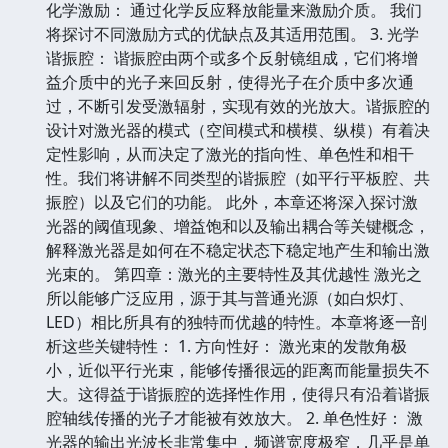
化学激励： 通过化学反应释放能量来激励介质。 我们
将探讨不同激励方式的优缺点及其适用范围。 3. 光学
谐振腔： 谐振腔由两个或多个反射镜组成，它们将增
益介质中的光子来回反射，使得光子在介质中多次通
过，不断引发受激辐射，实现有效的光放大。谐振腔的
设计对激光器的模式（空间模式和横模、纵模）有着决
定性影响，从而决定了激光的指向性、单色性和相干
性。我们将讲解不同类型的谐振腔（如平行平板腔、共
振腔）以及它们的功能。 此外，本章还将深入探讨激
光器的阈值现象、增益饱和以及输出耦合等关键概念，
解释激光器是如何在不稳定状态下稳定地产生和输出激
光束的。 第四章：激光的主要特性及其优越性 激光之
所以能够广泛应用，源于其与普通光源（如白炽灯、
LED）相比所具有的独特而优越的特性。本章将逐一剖
析这些关键特性： 1. 方向性好： 激光束的发散角极
小，近似平行光束，能够传播很远的距离而能量损失不
大。这得益于谐振腔的选择性作用，使得只有沿着谐振
腔轴线传播的光子才能被有效放大。 2. 单色性好： 激
光器的输出光波长非常集中，频谱宽度极窄，几乎是单