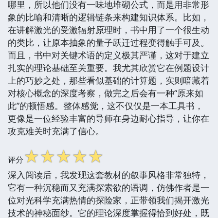
哪里，所以他们没有一味地堆砌公式，而是用非常形
象的比喻和清晰的逻辑链条来构建知识体系。比如，
在讲解激光的受激辐射原理时，书中用了一个很生动
的类比，让原本抽象的量子跃迁过程变得触手可及。
而且，书中对关键术语的定义极其严谨，这对于建立
扎实的理论基础至关重要。我尤其欣赏它在例题设计
上的巧妙之处，那些看似基础的计算题，实则暗藏着
对核心概念的深度考察，做完之后会有一种“原来如
此”的顿悟感。整体感觉，这不仅仅是一本工具书，
更像是一位经验丰富的导师在身边耐心指导，让你在
攻克难关时充满了信心。
☆
☆
☆
☆
☆
评分
深入阅读后，我发现这套教材的叙事风格非常独特，
它有一种沉稳而又充满探索欲的语调，仿佛作者是一
位对光科学充满热情的探险家，正带领我们揭开激光
技术的神秘面纱。它的理论深度掌握得恰到好处，既