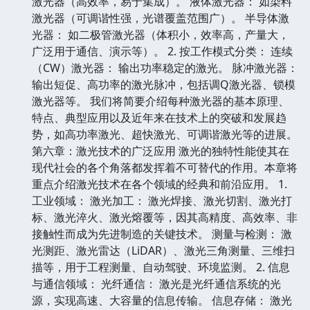
激光器（高效率，易于集成）。 液体激光器： 如染料
激光器（可调谐性强，光谱覆盖范围广）。 半导体激
光器： 如二极管激光器（体积小，效率高，产量大，
广泛用于通信、演示等）。 2. 按工作模式分类： 连续
（CW）激光器： 输出功率稳定的激光。 脉冲激光器：
输出短促、高功率的激光脉冲，包括调Q激光器、锁模
激光器等。 我们将简要介绍每种激光器的基本原理、
特点、典型应用以及近年来在技术上的突破和发展趋
势，如高功率激光、超快激光、可调谐激光等的进展。
第六章：激光技术的广泛应用 激光的独特性能使其在
现代社会的各个角落都发挥着不可替代的作用。本章将
重点介绍激光技术在各个领域的经典和前沿应用。 1.
工业领域： 激光加工： 激光焊接、激光切割、激光打
标、激光淬火、激光熔覆等，因其高精度、高效率、非
接触性而成为先进制造的关键技术。 测量与检测： 激
光测距、激光雷达（LiDAR）、激光三角测量、三维扫
描等，用于工程测量、自动驾驶、环境监测。 2. 信息
与通信领域： 光纤通信： 激光是光纤通信系统的光
源，实现高速、大容量的信息传输。 信息存储： 激光