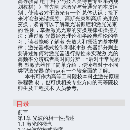
高等教育 电子科学与技术类特色专业系列规
划教材）》首先阐 述激光与普通光的本质区
别，使读者对于激光有一个 总体认识；接下
来讨论激光谐振腔、高斯光束和高斯 光束的
变换，读者可以了解激光谐振腔和激光光束
的 性质，掌握激光光束的变换规律和操控方
法；通过激 光器经典理论和半经典理论的学
习，读者能够了解激 光放大和振荡的基本规
律；激光器模式控制和脉冲激 光器部分则主
要讲述如何对激光器进行操控来实现激 光的
高频率分辨或者高时间分辨；*后对于常见的
典 型激光器作了简单介绍，使读者对于不同
类型激光器 的特点有一个较全面的了解。
本书可作为高等工科院校本科生激光原理
课程教 材，也可供相关专业方向的高等院校
师生及工程技术 人员参考。
目录
前言
第1章 光波的相干性描述
1.1 激光的概念
1.2 光波的模式密度