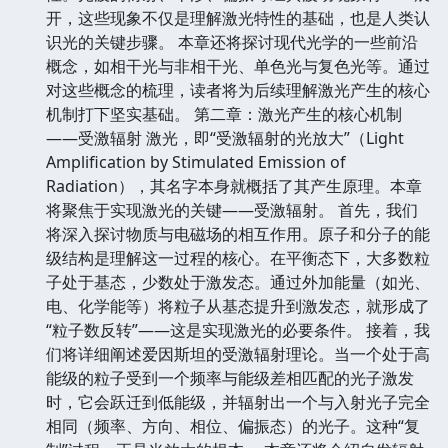
开，这些现象不仅是理解激光特性的基础，也是人类认
识光的关键步骤。 本章还将探讨现代光学的一些前沿
概念，如相干光与非相干光、单色光与复色光等。通过
对这些概念的梳理，读者将为后续理解激光产生的核心
机制打下坚实基础。 第二章：激光产生的核心机制
——受激辐射 激光，即“受激辐射的光放大”（Light
Amplification by Stimulated Emission of
Radiation），其名字本身就概括了其产生原理。本章
将聚焦于实现激光的关键——受激辐射。 首先，我们
将深入探讨物质与电磁场的相互作用。原子和分子的能
级结构是理解这一过程的核心。在平衡态下，大多数粒
子处于基态，少数处于激发态。通过外加能量（如光、
电、化学能等）将粒子从基态提升到激发态，就形成了
“粒子数反转”——这是实现激光的必要条件。 接着，我
们将详细阐述爱因斯坦的受激辐射理论。当一个处于高
能级的粒子受到一个频率与能级差相匹配的光子激发
时，它会跃迁到低能级，并辐射出一个与入射光子完全
相同（频率、方向、相位、偏振态）的光子。这种“复