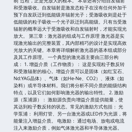
制”过程，正是光放大的根本。 本章还将介绍自发辐射
和受激吸收。自发辐射是激发态粒子在没有任何外加干
预下自发跃迁到低能级并辐射光子；受激吸收则是处于
低能级的粒子吸收一个光子跃迁到高能级。只有当受激
辐射的概率远大于受激吸收和自发辐射时，才能实现光
放大。 第三章：激光器的组成与工作原理 激光器是实
现激光输出的完整装置，其内部精巧的设计是实现高效
光放大的关键。本章将详细解析激光器的基本组成部分
及其工作原理。 一个典型的激光器主要由三部分构
成： 1. 增益介质（工作物质）： 这是实现粒子数反转
和受激辐射的核心。增益介质可以是固体（如红宝石、
Nd:YAG晶体）、气体（如He-Ne、CO2）、液体（如
染料）或半导体材料。我们将分析不同介质的能级结构
特点，以及它们如何影响激光器的输出特性。 2. 激励
源（泵浦源）： 激励源负责向增益介质提供能量，使
其达到粒子数反转的状态。常见的激励方式包括： 光
学泵浦： 利用灯管、另一台激光器或LED作为光源，将
能量注入增益介质。 电激励： 通过电场、放电或电流
注入来激励介质，例如气体激光器和半导体激光器。