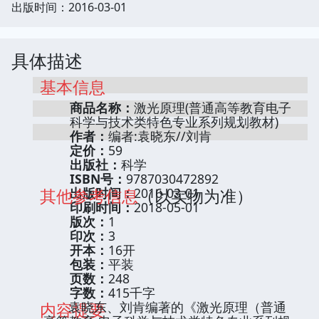
出版时间：2016-03-01
具体描述
基本信息
商品名称：
激光原理(普通高等教育电子
科学与技术类特色专业系列规划教材)
作者：
编者:袁晓东//刘肯
定价：
59
出版社：
科学
ISBN号：
9787030472892
其他参考信息
出版时间：
2016-03-01
（以实物为准）
印刷时间：
2018-05-01
版次：
1
印次：
3
开本：
16开
包装：
平装
页数：
248
字数：
415千字
内容提要
袁晓东、刘肯编著的《激光原理（普通