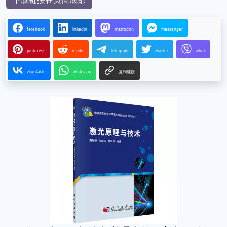
facebook
linkedin
mastodon
messenger
pinterest
reddit
telegram
twitter
viber
vkontakte
whatsapp
复制链接