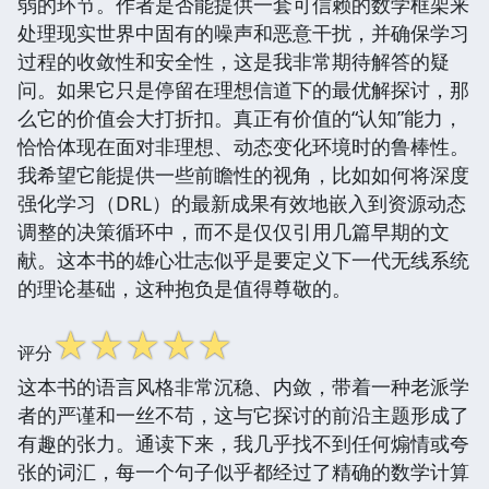
弱的环节。作者是否能提供一套可信赖的数学框架来
处理现实世界中固有的噪声和恶意干扰，并确保学习
过程的收敛性和安全性，这是我非常期待解答的疑
问。如果它只是停留在理想信道下的最优解探讨，那
么它的价值会大打折扣。真正有价值的“认知”能力，
恰恰体现在面对非理想、动态变化环境时的鲁棒性。
我希望它能提供一些前瞻性的视角，比如如何将深度
强化学习（DRL）的最新成果有效地嵌入到资源动态
调整的决策循环中，而不是仅仅引用几篇早期的文
献。这本书的雄心壮志似乎是要定义下一代无线系统
的理论基础，这种抱负是值得尊敬的。
☆
☆
☆
☆
☆
评分
这本书的语言风格非常沉稳、内敛，带着一种老派学
者的严谨和一丝不苟，这与它探讨的前沿主题形成了
有趣的张力。通读下来，我几乎找不到任何煽情或夸
张的词汇，每一个句子似乎都经过了精确的数学计算