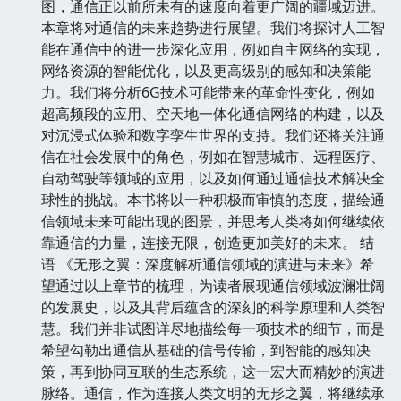
图，通信正以前所未有的速度向着更广阔的疆域迈进。
本章将对通信的未来趋势进行展望。我们将探讨人工智
能在通信中的进一步深化应用，例如自主网络的实现，
网络资源的智能优化，以及更高级别的感知和决策能
力。我们将分析6G技术可能带来的革命性变化，例如
超高频段的应用、空天地一体化通信网络的构建，以及
对沉浸式体验和数字孪生世界的支持。我们还将关注通
信在社会发展中的角色，例如在智慧城市、远程医疗、
自动驾驶等领域的应用，以及如何通过通信技术解决全
球性的挑战。本书将以一种积极而审慎的态度，描绘通
信领域未来可能出现的图景，并思考人类将如何继续依
靠通信的力量，连接无限，创造更加美好的未来。 结
语 《无形之翼：深度解析通信领域的演进与未来》希
望通过以上章节的梳理，为读者展现通信领域波澜壮阔
的发展史，以及其背后蕴含的深刻的科学原理和人类智
慧。我们并非试图详尽地描绘每一项技术的细节，而是
希望勾勒出通信从基础的信号传输，到智能的感知决
策，再到协同互联的生态系统，这一宏大而精妙的演进
脉络。通信，作为连接人类文明的无形之翼，将继续承