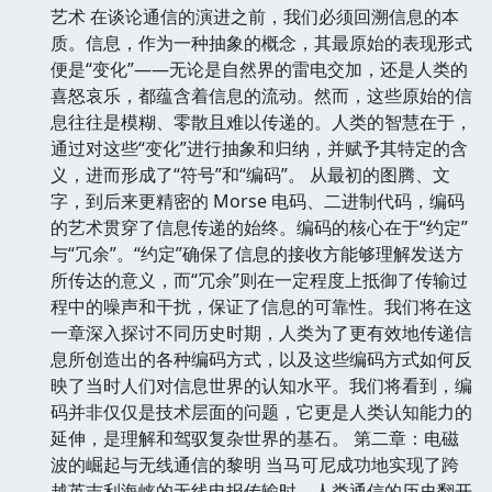
艺术 在谈论通信的演进之前，我们必须回溯信息的本
质。信息，作为一种抽象的概念，其最原始的表现形式
便是“变化”——无论是自然界的雷电交加，还是人类的
喜怒哀乐，都蕴含着信息的流动。然而，这些原始的信
息往往是模糊、零散且难以传递的。人类的智慧在于，
通过对这些“变化”进行抽象和归纳，并赋予其特定的含
义，进而形成了“符号”和“编码”。 从最初的图腾、文
字，到后来更精密的 Morse 电码、二进制代码，编码
的艺术贯穿了信息传递的始终。编码的核心在于“约定”
与“冗余”。“约定”确保了信息的接收方能够理解发送方
所传达的意义，而“冗余”则在一定程度上抵御了传输过
程中的噪声和干扰，保证了信息的可靠性。我们将在这
一章深入探讨不同历史时期，人类为了更有效地传递信
息所创造出的各种编码方式，以及这些编码方式如何反
映了当时人们对信息世界的认知水平。我们将看到，编
码并非仅仅是技术层面的问题，它更是人类认知能力的
延伸，是理解和驾驭复杂世界的基石。 第二章：电磁
波的崛起与无线通信的黎明 当马可尼成功地实现了跨
越英吉利海峡的无线电报传输时，人类通信的历史翻开