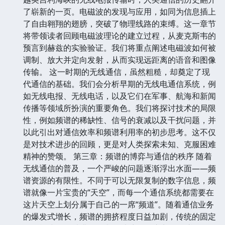
了崭新的一页。电磁波的发现与应用，如同为信息插上
了自由翱翔的翅膀，突破了物理线路的束缚。这一章节
将带领读者回顾电磁波理论的建立过程，从麦克斯韦的
预言到赫兹的实验验证。我们将重点阐述电磁波如何被
调制、放大并定向发射，从而实现远距离的语音和图像
传输。 这一时期的无线通信，虽然粗糙，却奠定了现
代通信的基础。我们会分析早期的无线电通信系统，例
如无线电报、无线电话，以及它们在军事、航海和新闻
传播等领域所扮演的重要角色。我们将探讨技术的局限
性，例如频谱的稀缺性、信号的衰减以及干扰问题，并
以此引出对通信效率和频谱利用率的初步思考。这不仅
是对技术进步的回顾，更是对人类探索未知、克服困难
精神的赞颂。 第三章：频谱的博弈与通信的秩序 随着
无线通信的普及，一个严峻的问题逐渐浮出水面——频
谱资源的有限性。不同于可以无限复制的数字信息，频
谱就像一片宝贵的“天空”，而每一个通信系统都需要在
这片天空上划分属于自己的一席“频道”。随着通信业务
的爆发式增长，频谱的拥挤程度日益加剧，传统的固定