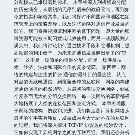
分配模式已难以满足需求。 本章将深入剖析频谱分配
的历史演变，从最初的无序到后来的政府管制，再到如
今的拍卖和频谱共享。我们将探讨不同国家和地区在频
谱管理上的策略差异，以及这些策略对通信产业发展的
影响。我们将审视频谱利用率的低下问题，即大量的频
谱资源可能被长期闲置或低效使用，而另一些频段则人
满为患。我们将讨论如何通过技术手段和管理机制，提
高频谱的利用效率，为未来的通信发展腾出更多的“空
间”。这不是一场简单的资源分配，而是一场涉及技
术、经济、法律和国际合作的复杂博弈。 第四章：网
络的构建与连接的扩张 通信的最终目的是连接。从点
对点的无线电通信，到覆盖全球的互联网，网络的构建
是通信演进的必然趋势。从最初的电话交换网络，到如
今复杂而庞大的分组交换网络，每一次网络的革新都极
大地拓展了人类的连接范围和交流方式。 本章将着眼
于网络的结构、协议和演进。我们将追溯计算机网络从
最初的军事实验项目，发展成为今天无处不在的互联网
的过程。我们将深入探讨 TCP/IP 协议族的精妙设计，
它如何实现了异构网络之间的互联互通。我们还会分析