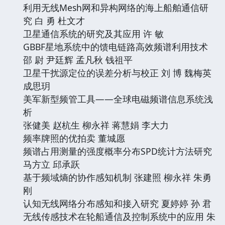
利用无线Mesh网和异构网络的海上船舶通信研
究 白 勇 杜文才
卫星通信系统的研究及其应用 许 敏
GBBF星地系统中的馈电链路高效频谱利用技术
邵 尉 尹廷辉 孟凡秋 钱祖平
卫星干扰源定位的误差分析与校正 刘 博 魏梅英
成思玥
美军新型频管工具——全球电磁频谱信息系统浅
析
张健美 赵杭生 柳永祥 蒋慧娟 李大力
频率牌照的优拍卖 董城愿
频谱占用测量的强度概率分布SPD统计方法研究
马方立 邱承跃
基于频域熵的协作感知机制 张建照 柳永祥 朱勇
刚
认知无线网络分布感知和接入研究 夏婷婷 孙 君
无线传感技术在轮船通信及控制系统中的应用 朱