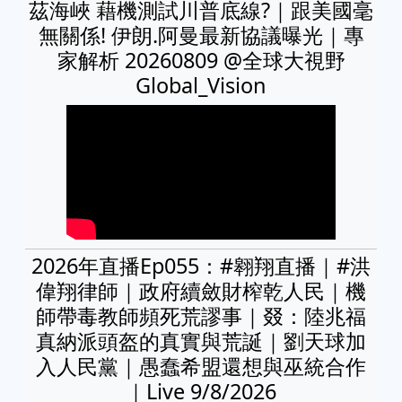
茲海峽 藉機測試川普底線?｜跟美國毫
無關係! 伊朗.阿曼最新協議曝光｜專
家解析 20260809 @全球大視野
Global_Vision
2026年直播Ep055：#翱翔直播｜#洪
偉翔律師｜政府續斂財榨乾人民｜機
師帶毒教師頻死荒謬事｜叕：陸兆福
真納派頭盔的真實與荒誕｜劉天球加
入人民黨｜愚蠢希盟還想與巫統合作
｜Live 9/8/2026