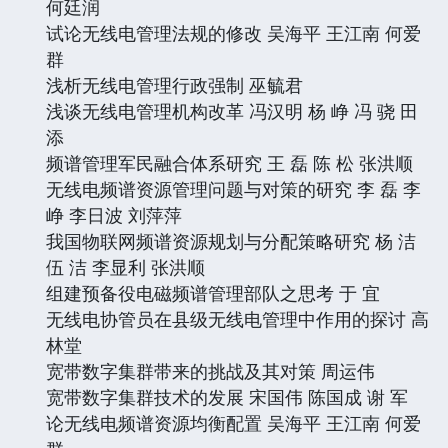
何廷润
试论无线电管理法规的修改 吴海平 王江南 何爱
群
浅析无线电管理行政强制 巫毓君
浅谈无线电管理机构改革 冯汉明 杨 峥 冯 骁 田
添
频谱管理军民融合体系研究 王 磊 陈 松 张洪顺
无线电频谱资源管理问题与对策的研究 李 磊 李
峥 李日波 刘萍萍
我国物联网频谱资源规划与分配策略研究 杨 洁
伍 洁 李显利 张洪顺
组建预备役电磁频谱管理部队之思考 于 宜
无线电协管员在县级无线电管理中作用的探讨 高
林堂
宽带数字集群带来的挑战及其对策 周运伟
宽带数字集群技术的发展 宋国伟 陈国成 谢 军
论无线电频谱资源均衡配置 吴海平 王江南 何爱