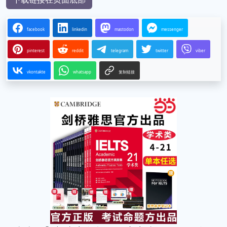
facebook
linkedin
mastodon
messenger
pinterest
reddit
telegram
twitter
viber
vkontakte
whatsapp
复制链接