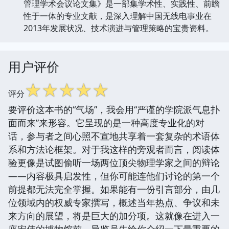
管理学术会议论文集》是一部集学术性、实践性、前瞻
性于一体的专业文献，是深入理解中国无线电事业在
2013年发展状况、技术演进与管理策略的宝贵资料。
用户评价
☆
☆
☆
☆
☆
评分
要评价这本书的“气场”，我会用“严谨的学院派气息扑
面而来”来形容。它呈现的是一种高度专业化的对
话，参与者之间心照不宣地共享着一套复杂的术语体
系和方法论框架。对于我这样的旁观者而言，阅读体
验更像是试图偷听一场两位顶尖物理学家之间的辩论
——内容极具启发性，但你可能连他们讨论的第一个
前提都无法完全掌握。如果能有一份引言部分，由几
位领域内的权威专家撰写，概述当年热点、争议和未
来方向的展望，将是巨大的加分项。这就像在进入一
座宏伟的博物馆前，导览员先给你介绍一下最重要的