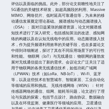
评估以及面临的挑战。此外，部分论文前瞻性地关注了
5G通信的关键技术研发，如超高频段的利用、Massive
MIMO、网络切片、低时延高可靠通信等，为未来的移
动通信发展奠定理论基础。 频谱感知与动态频谱接入
（DSA）： 面对日益紧张的频谱资源，论文对频谱感
知技术进行了深入研究，包括感知算法的改进、感知网
络的构建以及在认知无线电中的应用。动态频谱接入技
术，作为提升频谱利用效率的关键手段，也在多篇论文
中得到详细阐述，探讨了其在不同应用场景下的可行性
和性能。 物联网（IoT）与无线通信： 物联网的蓬勃发
展对无线通信提出了新的需求。会议论文广泛关注了适
用于物联网的各类无线通信技术，如低功耗广域网
（LPWAN）技术（如LoRa、NB-IoT）、Wi-Fi、蓝牙
等，以及这些技术在智慧城市、智能家居、工业自动化
等领域的应用和挑战。 无线传感网络（WSN）： 针对
传感器网络的通信、组网、能耗等问题，论文进行了理
论与实践的探索，包括节点设计、路由协议、数据融合
以及在环境监测、健康医疗等领域的应用。 卫星通信
与导航： 论文涵盖了卫星通信系统的设计、优化以及