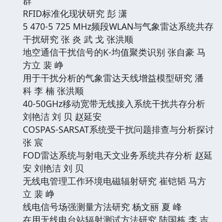
群
RFID标准化现状研究 彭 潇
5 470-5 725 MHz频段WLAN与气象雷达系统共存
干扰研究 张 炎 武 戈 张洪顺
地空通信干扰信号的K-均值聚类识别 张自豪 马
方立 裴 峥
用于干扰分析的气象雷达天线增益模型研究 潘
科 李 楠 张洪顺
40-50GHz移动宽带无线接入系统干扰共存分析
刘艳洁 刘 贝 赵延安
COSPAS-SARSAT系统受干扰问题排查与分析探讨
张 宸
FOD雷达系统与射电天文业务系统共存分析 赵延
安 刘艳洁 刘 贝
无线电管理工作环境电磁辐射研究 崔铠韬 马方
立 裴 峥
线电信号场强测量方法研究 杨文丽 夏 峰
在用无线电台站辐射测试方法研究 陆国栋 李 吉