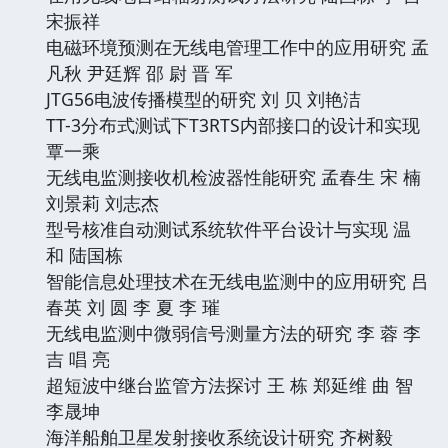
宋振祥
电磁环境预测在无线电管理工作中的应用研究 孟
凡秋 尹廷辉 邵 尉 晋 军
JTG56电波传播模型的研究 刘 贝 刘艳洁
TT-3分布式测试下T3RTS内部接口的设计和实现
覃一乘
无线电监测接收机检波器性能研究 孟春生 宋 楠
刘景莉 刘志杰
型号核准自动测试系统软件平台设计与实现 温
和 陆国栋
智能信息处理技术在无线电监测中的应用研究 吕
春英 刘 圆 李 夏 李 璀
无线电监测中微弱信号测量方法的研究 李 蓉 李
吉 唱 亮
超短波中继台监管方法探讨 王 栋 郑延维 曲 智
李晟坤
海洋船舶卫星发射接收系统设计研究 齐树毅