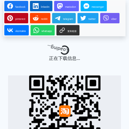
facebook
linkedin
mastodon
messenger
pinterest
reddit
telegram
twitter
viber
vkontakte
whatsapp
复制链接
Loading...
正在下载信息...