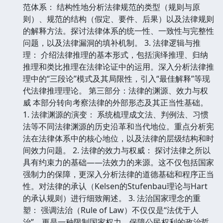
范体系： 结构性地分析法律规范的类型（规则与原
则）、规范的结构（假定、要件、后果）以及法律规则
的解释方法。探讨法律体系的统一性、一致性与完整性
问题，以及法律漏洞的填补机制。 3. 法律逻辑与推
理： 介绍法律推理的基本形式，包括演绎推理、归纳
推理和类比推理在法律论证中的运用。深入分析法律推
理中的“三段论”模式及其局限性，引入“最佳解释”等现
代法律推理理论。 第三部分：法律的渊源、效力与权
威 本部分转向考察法律的外部形态及其正当性基础。
1. 法律渊源的演变： 系统梳理成文法、判例法、习惯
法等不同法律渊源的历史沿革和当代地位。重点分析宪
法在法律体系中的核心地位，以及法律的层级结构和时
间效力问题。 2. 法律的效力与权威： 探讨法律之所以
具有约束力的基础——法效力的来源。这不仅包括国家
强制力的保障，更深入分析法律的道德基础和程序正当
性。对法律的承认（Kelsen的Stufenbau理论与Hart
的承认规则）进行细致阐述。 3. 法治国家理念的重
塑： 强调法治（Rule of Law）不仅仅是“法优于人
治”，更是一种限制国家权力、保障公民权利的政治哲