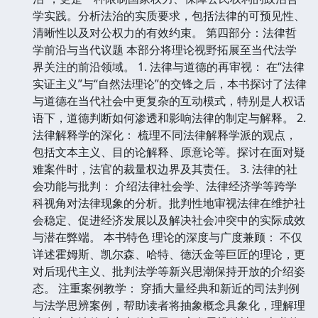
学实践。分析法治的实质要求，包括法律的可预见性、
清晰性以及对公权力的有效约束。 第四部分：法律哲
学前沿与当代议题 本部分将理论视野拓展至当代法学
界关注的前沿领域。 1. 法律与道德的再审视： 在“法律
实证主义”与“自然法理论”的交锋之后，本书探讨了法律
与道德在当代社会中更复杂的互动模式，特别是人权话
语下，道德判断如何渗透和影响法律的制定与解释。 2.
法律解释学的深化： 梳理不同法律解释学派的观点，
包括文本主义、目的论解释、原意论等。探讨在面对疑
难案件时，法官的裁量权边界及其责任。 3. 法律的社
会功能与批判： 介绍法律社会学、法律经济学等跨学
科视角对法律现象的分析。批判性地审视法律在维护社
会稳定、促进经济发展以及解决社会冲突中的实际成效
与潜在弊端。 本书特色 理论的深度与广度兼顾： 不仅
详述霍姆斯、凯尔森、哈特、德沃金等巨匠的理论，更
对后现代主义、批判法学等新兴思潮保持开放的介绍姿
态。 注重案例教学： 穿插大量经典和新近的司法判例
与法学思辨案例，帮助读者将抽象概念具象化，理解理