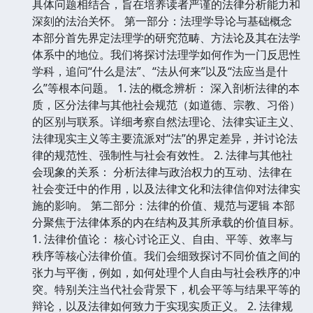
具体问题相结合，旨在培养读者严谨的法律分析能力和
深刻的法治关怀。 第一部分：法理学导论与基础概念
本部分首先界定法理学的研究范畴、方法论及其在法学
体系中的地位。我们将探讨法理学如何作为一门反思性
学科，追问“什么是法”、“法从何来”以及“法应当是什
么”等根本问题。 1. 法的概念辨析： 深入剖析法律的本
质，区分法律与其他社会规范（如道德、宗教、习俗）
的区别与联系。详细考察自然法理论、法律实证主义、
法律现实主义等主要流派对“法”的界定差异，并讨论法
律的规范性、强制性与社会有效性。 2. 法律与其他社
会现象的关系： 分析法律与政治权力的互动、法律在
社会变迁中的作用，以及法律文化和法律信仰对法律实
施的影响。 第二部分：法律的价值、规范与逻辑 本部
分聚焦于法律体系的内在结构及其所承载的价值目标。
1. 法律价值论： 核心讨论正义、自由、平等、效率与
秩序等核心法律价值。我们会细致探讨不同价值之间的
张力与平衡，例如，如何处理个人自由与社会秩序的冲
突。特别关注当代社会背景下，机会平等与结果平等的
辩论，以及法律如何致力于实现实质正义。 2. 法律规