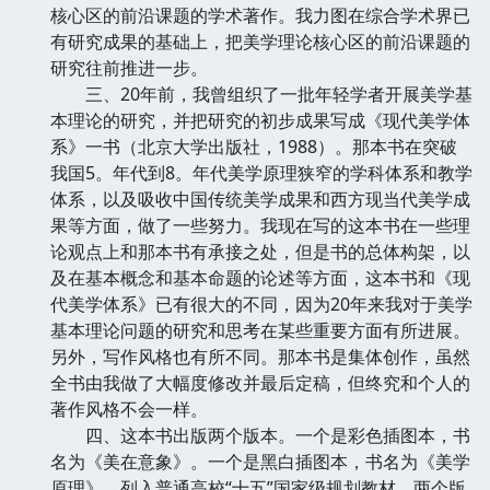
核心区的前沿课题的学术著作。我力图在综合学术界已
有研究成果的基础上，把美学理论核心区的前沿课题的
研究往前推进一步。
三、20年前，我曾组织了一批年轻学者开展美学基
本理论的研究，并把研究的初步成果写成《现代美学体
系》一书（北京大学出版社，1988）。那本书在突破
我国5。年代到8。年代美学原理狭窄的学科体系和教学
体系，以及吸收中国传统美学成果和西方现当代美学成
果等方面，做了一些努力。我现在写的这本书在一些理
论观点上和那本书有承接之处，但是书的总体构架，以
及在基本概念和基本命题的论述等方面，这本书和《现
代美学体系》已有很大的不同，因为20年来我对于美学
基本理论问题的研究和思考在某些重要方面有所进展。
另外，写作风格也有所不同。那本书是集体创作，虽然
全书由我做了大幅度修改并最后定稿，但终究和个人的
著作风格不会一样。
四、这本书出版两个版本。一个是彩色插图本，书
名为《美在意象》。一个是黑白插图本，书名为《美学
原理》，列入普通高校“十五”国家级规划教材。两个版