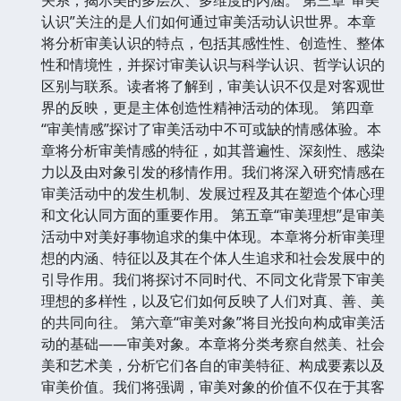
认识”关注的是人们如何通过审美活动认识世界。本章
将分析审美认识的特点，包括其感性性、创造性、整体
性和情境性，并探讨审美认识与科学认识、哲学认识的
区别与联系。读者将了解到，审美认识不仅是对客观世
界的反映，更是主体创造性精神活动的体现。 第四章
“审美情感”探讨了审美活动中不可或缺的情感体验。本
章将分析审美情感的特征，如其普遍性、深刻性、感染
力以及由对象引发的移情作用。我们将深入研究情感在
审美活动中的发生机制、发展过程及其在塑造个体心理
和文化认同方面的重要作用。 第五章“审美理想”是审美
活动中对美好事物追求的集中体现。本章将分析审美理
想的内涵、特征以及其在个体人生追求和社会发展中的
引导作用。我们将探讨不同时代、不同文化背景下审美
理想的多样性，以及它们如何反映了人们对真、善、美
的共同向往。 第六章“审美对象”将目光投向构成审美活
动的基础——审美对象。本章将分类考察自然美、社会
美和艺术美，分析它们各自的审美特征、构成要素以及
审美价值。我们将强调，审美对象的价值不仅在于其客