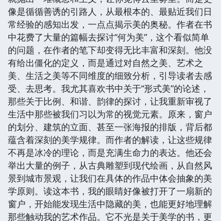
像是循循善诱的引路人，从最根本的、最贴近我们日
常经验的感知出发，一点点揭示美的奥秘。作者在书
中花费了大量的篇幅去探讨“何为美”，这个看似简单
的问题，在作者的笔下却变得无比丰富和深刻。他没
有给出僵化的定义，而是通过对自然之美、艺术之
美、生活之美等不同维度的细致分析，引导读者去感
受、去思考。我尤其喜欢书中关于“形式美”的论述，
那些关于比例、和谐、韵律的探讨，让我重新审视了
生活中那些被我们习以为常的视觉元素。原来，窗户
的划分、建筑的立面、甚至一张海报的排版，背后都
蕴含着深刻的美学规律。而作者的解读，让这些规律
不再是冰冷的理论，而是充满生命力的表达。他还会
举出大量的例子，从古典雕塑到现代绘画，从自然风
景到城市景观，让我们在具体的作品中体会抽象的美
学原则。读这本书，我的眼睛好像被打开了一扇新的
窗户，开始能发现生活中隐藏的美，也能更好地理解
那些触动我的艺术作品。它不光是关于美学的书，更