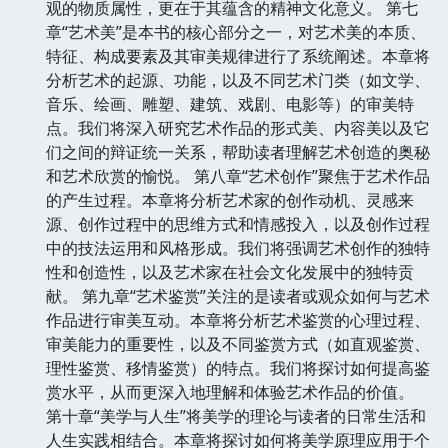
观的物质属性，更在于其蕴含的精神文化意义。 第七
章“艺术美”是本书的核心部分之一，对艺术美的本质、
特征、构成要素及其审美规律进行了系统阐述。本章将
分析艺术的起源、功能，以及不同艺术门类（如文学、
音乐、绘画、雕塑、建筑、戏剧、电影等）的审美特
点。我们将深入研究艺术作品的形式美、内容美以及它
们之间的辩证统一关系，帮助读者理解艺术创造的奥秘
和艺术欣赏的愉悦。 第八章“艺术创作”聚焦于艺术作品
的产生过程。本章将分析艺术家的创作动机、灵感来
源、创作过程中的思维方式和情感投入，以及创作过程
中的技法运用和风格形成。我们将强调艺术创作的独特
性和创造性，以及艺术家在社会文化发展中的独特贡
献。 第九章“艺术鉴赏”关注的是读者或观众如何与艺术
作品进行审美互动。本章将分析艺术鉴赏的心理过程、
审美能力的重要性，以及不同鉴赏方式（如直观鉴赏、
理性鉴赏、移情鉴赏）的特点。我们将探讨如何提高鉴
赏水平，从而更深入地理解和体验艺术作品的价值。
第十章“美学与人生”将美学的理论与读者的日常生活和
人生实践相结合。本章将探讨如何将美学原理应用于个