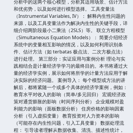
分析中的这两个核心模型，分析其适用场景、估计方法
和优劣势，以及如何进行模型选择。 工具变量法
（Instrumental Variables, IV）： 解释内生性问题的
来源，以及工具变量法作为解决内生性的关键手段，详
细介绍两阶段最小二乘法（2SLS）等。 联立方程模型
（Simultaneous Equation Models）： 简要介绍经济
系统中的变量相互影响的情况，以及如何利用识别条
件、估计方法（如 terbatas 极点法、二次方极点法）
进行处理。 第三部分：实证应用与案例分析 理论与实
践相结合是计量经济学学习的最终目的。本书将通过大
量的经济学实例，展示如何将所学的计量方法应用于解
决实际的经济问题。 案例导入： 每个模型或方法的讲
解后，都将紧随一个或多个具体的经济学案例，例如：
教育水平对收入的影响（简单/多元回归） 宏观经济政
策对通货膨胀的影响（时间序列分析） 企业规模对盈
利能力的影响（面板数据分析） 住房价格的影响因素
分析（引入虚拟变量） 教育投资对人力资本的影响
（可能存在内生性问题，引入工具变量） 数据处理流
程： 引导读者理解从数据收集、清洗、描述性统计，