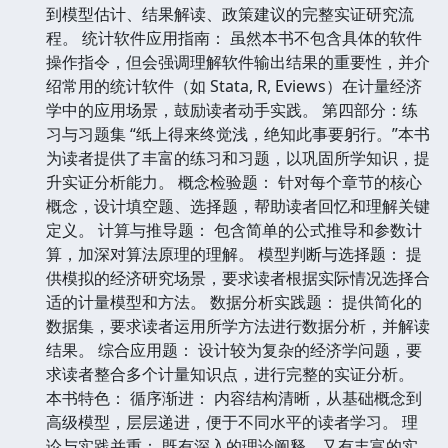
到模型估计、结果解读、政策建议的完整实证研究流
程。 统计软件应用指南： 虽然本书不包含具体的软件
操作指令，但会强调理解软件输出结果的重要性，并介
绍常用的统计软件（如 Stata, R, Eviews）在计量经济
学中的应用场景，鼓励读者动手实践。 第四部分：练
习与习题集 “纸上得来终觉浅，绝知此事要躬行。”本书
为读者提供了丰富的练习和习题，以巩固所学知识，提
升实证分析能力。 概念检验题： 针对每个章节的核心
概念，设计填空题、选择题，帮助读者回忆和理解关键
定义。 计算与推导题： 包含简单的公式推导和参数计
算，加深对算法原理的理解。 模型判断与选择题： 提
供模拟的经济研究场景，要求读者根据实际情况选择合
适的计量模型和方法。 数据分析实践题： 提供简化的
数据集，要求读者运用所学方法进行数据分析，并解读
结果。 综合应用题： 设计较为复杂的经济学问题，要
求读者整合多个计量知识点，进行完整的实证分析。
本书特色： 循序渐进： 内容结构清晰，从基础概念到
高级模型，层层递进，便于不同水平的读者学习。 理
论与实践并重： 既有深入的理论阐释，又有丰富的实