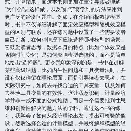
式、计算结果，而这本书则更加注重引导读者理解
“为什么”要这样做，以及“如何”将学到的方法应用到
更广泛的经济问题中。例如，在介绍面板数据模型
时，书中不仅详细讲解了固定效应模型和随机效应模
型的区别与联系，还在练习题中设置了一些需要读者
自己判断，在何种情况下应该选择哪种模型的场景。
它鼓励读者思考，数据本身的特点（比如个体效应是
否随时间变化）是如何影响模型选择的，而不是简单
地给出“选择题”。更令我印象深刻的是，书中在讲解
某些高级话题，比如内生性问题和工具变量法时，并
没有仅仅停留在理论层面，而是引导读者去思考，在
实际研究中，如何去寻找合适的工具变量，以及如何
去检验工具变量的有效性。这让我意识到，计量经济
学并非一成不变的公式堆砌，而是一个需要批判性思
维和创新性解决问题方法的学科。通过这本书的练
习，我学会了如何从经济理论出发，提出可检验的假
设，然后选择合适的计量模型，并最终解释模型的经
济含义。这种能力的培养，远远超出了单纯的知识记