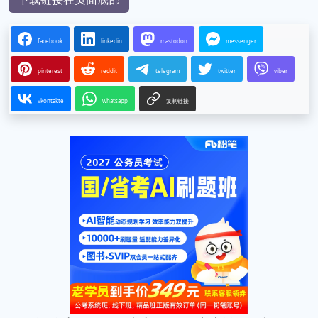
facebook
linkedin
mastodon
messenger
pinterest
reddit
telegram
twitter
viber
vkontakte
whatsapp
复制链接