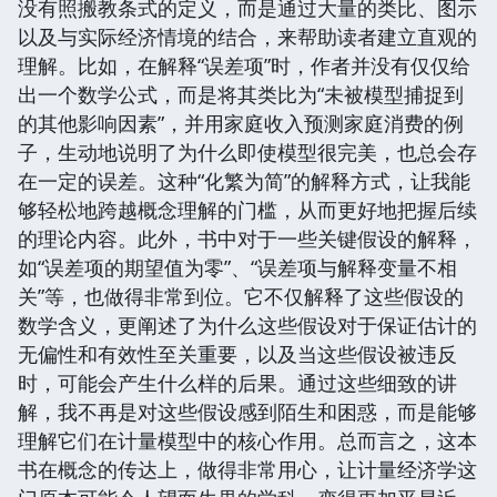
没有照搬教条式的定义，而是通过大量的类比、图示
以及与实际经济情境的结合，来帮助读者建立直观的
理解。比如，在解释“误差项”时，作者并没有仅仅给
出一个数学公式，而是将其类比为“未被模型捕捉到
的其他影响因素”，并用家庭收入预测家庭消费的例
子，生动地说明了为什么即使模型很完美，也总会存
在一定的误差。这种“化繁为简”的解释方式，让我能
够轻松地跨越概念理解的门槛，从而更好地把握后续
的理论内容。此外，书中对于一些关键假设的解释，
如“误差项的期望值为零”、“误差项与解释变量不相
关”等，也做得非常到位。它不仅解释了这些假设的
数学含义，更阐述了为什么这些假设对于保证估计的
无偏性和有效性至关重要，以及当这些假设被违反
时，可能会产生什么样的后果。通过这些细致的讲
解，我不再是对这些假设感到陌生和困惑，而是能够
理解它们在计量模型中的核心作用。总而言之，这本
书在概念的传达上，做得非常用心，让计量经济学这