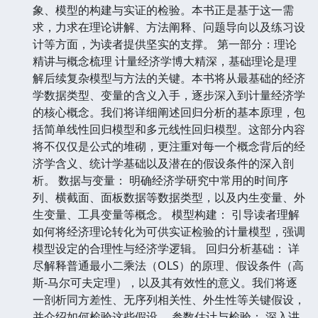
象、模型的构建与实证的检验。本书正是基于这一需
求，力求在理论讲解、方法阐释、问题导向以及练习设
计等方面，为读者提供坚实的支撑。 第一部分：理论
精讲与概念梳理 计量经济学博大精深，基础理论是理
解后续复杂模型与方法的关键。本书将从最基础的经济
学数据类型、变量的含义入手，逐步深入到计量经济学
的核心概念。我们将详细阐述回归分析的基本原理，包
括简单线性回归模型和多元线性回归模型。这部分内容
将不仅仅是公式的堆砌，更注重对每一个概念背后的经
济学含义、统计学基础以及潜在的假设条件的深入剖
析。 数据与变量： 明确经济学研究中常用的时间序
列、横截面、面板数据等数据类型，以及内生变量、外
生变量、工具变量等概念。 模型构建： 引导读者理解
如何将经济理论转化为可供实证检验的计量模型，强调
模型设定的合理性与经济学逻辑。 回归分析基础： 详
尽解释普通最小二乘法（OLS）的原理、假设条件（高
斯-马尔可夫定理），以及其有效性的意义。我们将逐
一剖析同方差性、无序列相关性、外生性等关键假设，
并介绍如何检验这些假设。 参数估计与检验： 深入讲