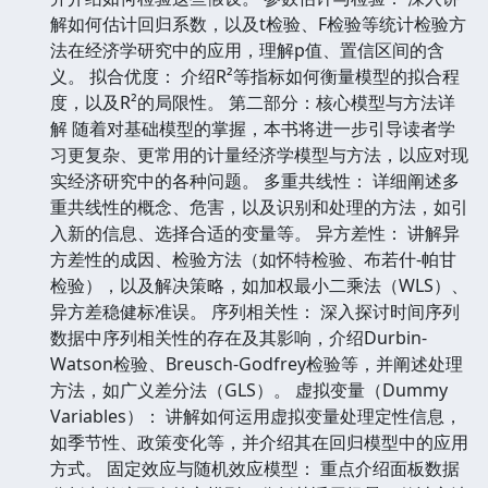
解如何估计回归系数，以及t检验、F检验等统计检验方
法在经济学研究中的应用，理解p值、置信区间的含
义。 拟合优度： 介绍R²等指标如何衡量模型的拟合程
度，以及R²的局限性。 第二部分：核心模型与方法详
解 随着对基础模型的掌握，本书将进一步引导读者学
习更复杂、更常用的计量经济学模型与方法，以应对现
实经济研究中的各种问题。 多重共线性： 详细阐述多
重共线性的概念、危害，以及识别和处理的方法，如引
入新的信息、选择合适的变量等。 异方差性： 讲解异
方差性的成因、检验方法（如怀特检验、布若什-帕甘
检验），以及解决策略，如加权最小二乘法（WLS）、
异方差稳健标准误。 序列相关性： 深入探讨时间序列
数据中序列相关性的存在及其影响，介绍Durbin-
Watson检验、Breusch-Godfrey检验等，并阐述处理
方法，如广义差分法（GLS）。 虚拟变量（Dummy
Variables）： 讲解如何运用虚拟变量处理定性信息，
如季节性、政策变化等，并介绍其在回归模型中的应用
方式。 固定效应与随机效应模型： 重点介绍面板数据