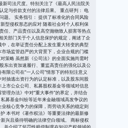
的最新司法尺度。特别关注了《最高人民法院关
定与价款支付的法律后果。 重点研判： 电
题。 实务指引： 提供了标准化的合同风险
新型侵权形态的应对 随着社会对个人权利保
责任、产品责任以及高空抛物致人损害等热点
了相关部门关于个人信息保护的规定，阐述了企
域中，在举证责任分配上发生重大转变的典型
本市场监管趋严的大背景下，企业合规的门槛
对策略 虽然新《公司法》的全面实施尚需时
股东出资加速履行、董监高责任的强化以及公
份有限公司在“一人公司”情形下的特别注意义
中对抽逃出资行为的认定标准，以及股东间股
非上市公众公司、私募股权基金等领域对信息
露管理办法》中对“重大事件”的界定，并结合
退、私募基金纠纷等近年来金融领域高发争议的
企业核心竞争力的保障，而劳动关系的稳定则
护 本书对《著作权法》等重要法律的最新修
个新兴且亟待明确的法律空白领域。 商标侵权
条，并介绍了惩罚性赔偿制度在知识产权领域的