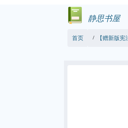
静思书屋
首页
【赠新版宪