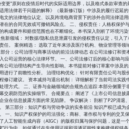
势变更”原则在疫情后时代的实际适用边界，以及格式条款审查
适用法律若干问题的解释》（最新修订版）中涉及的履行迟延的认
电文的法律地位认定、以及跨境电商背景下的涉外合同法律适用问
潜在的合同无效或可撤销风险点。 二、侵权责任：人格权保护与
的构成要件和赔偿范围也在不断细化。本书深入剖析了环境污染
聚焦新领域： 对数据/隐私信息泄露引发的侵权责任认定，引入
责任。 案例精选： 选取了近年来涉及医疗机构、物业管理等领
二部分：公司治理与商事活动的前沿法律动态 在公司法修订和资
入公司运营的核心法律环节。 一、公司法修订后的核心影响与应
有公司治理结构产生导向性影响。本书提前对修订草案中涉及的
用进行了前瞻性分析。 治理结构优化： 针对有限责任公司与股
程修订建议。 资本减持与退出机制： 详细解析了当前司法实践
处理方式。 二、证券与金融领域的合规热点追踪 本部分侧重于
幕交易防范的实操细节。 合规要点： 阐述了《上市公司信息披
企业在信息披露方面的常见陷阱。 争议解决： 剖析了P2P清
。 第三部分：知识产权与劳动争议的实务前沿 知识产权已成为
。 一、知识产权保护的司法强化：商标、著作权与专利的交叉保
了人工智能生成内容（AIGC）的版权归属与保护问题，这是一
名牌”行为中，如何通过在先使用证据和混淆可能性来构建侵权链