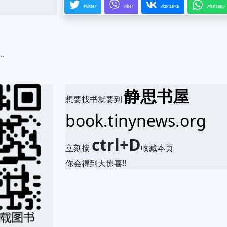
twitter
viber
vkontakte
whatsapp
..
.
静思书屋
想要找书就要到
book.tinynews.org
ctrl+D
立刻按
收藏本页
你会得到大惊喜!!