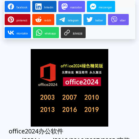
facebook
linkedin
mastodon
messenger
pinterest
reddit
telegram
twitter
viber
vkontakte
whatsapp
复制链接
office2024办公软件