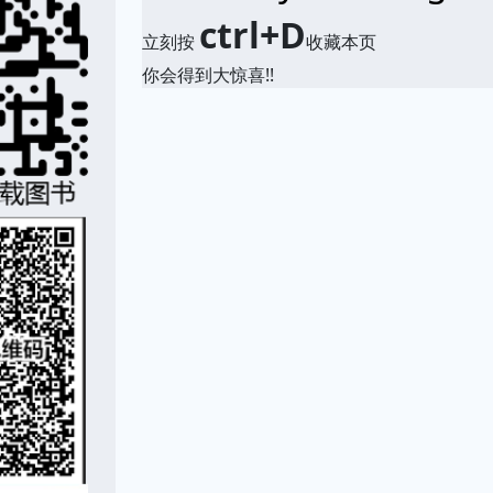
ctrl+D
立刻按
收藏本页
你会得到大惊喜!!