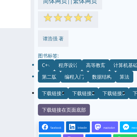
简体网页
繁体网页
||
☆
☆
☆
☆
☆
谭浩强 著
图书标签:
C++
程序设计
高等教育
计算机基
第二版
编程入门
数据结构
算法
下载链接1
下载链接2
下载链接3
下载链接在页面底部
facebook
linkedin
mastodon
mes