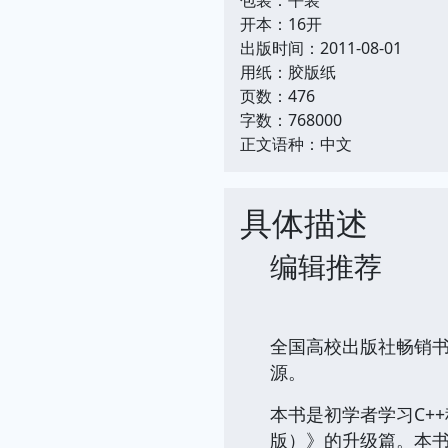
开本：16开
出版时间：2011-08-01
用纸：胶版纸
页数：476
字数：768000
正文语种：中文
具体描述
编辑推荐
全国高校出版社畅销书
源。
本书是初学者学习C+
版）》的升级篇。本书